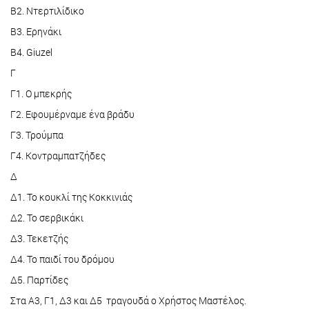
B2. Ντερτιλίδικο
B3. Ερηνάκι
B4. Giuzel
Γ
Γ1. Ο μπεκρής
Γ2. Εφουμέρναμε ένα βράδυ
Γ3. Τρούμπα
Γ4. Κοντραμπατζήδες
Δ
Δ1. Το κουκλί της Κοκκινιάς
Δ2. Το σερβικάκι
Δ3. Τεκετζής
Δ4. Το παιδί του δρόμου
Δ5. Παρτίδες
Στα Α3, Γ1, Δ3 και Δ5 τραγουδά ο Χρήστος Μαστέλος.