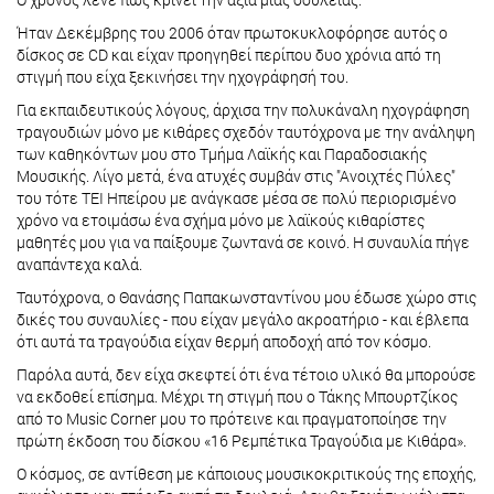
Ήταν Δεκέμβρης του 2006 όταν πρωτοκυκλοφόρησε αυτός ο
δίσκος σε CD και είχαν προηγηθεί περίπου δυο χρόνια από τη
στιγμή που είχα ξεκινήσει την ηχογράφησή του.
Για εκπαιδευτικούς λόγους, άρχισα την πολυκάναλη ηχογράφηση
τραγουδιών μόνο με κιθάρες σχεδόν ταυτόχρονα με την ανάληψη
των καθηκόντων μου στο Τμήμα Λαϊκής και Παραδοσιακής
Μουσικής. Λίγο μετά, ένα ατυχές συμβάν στις "Ανοιχτές Πύλες"
του τότε ΤΕΙ Ηπείρου με ανάγκασε μέσα σε πολύ περιορισμένο
χρόνο να ετοιμάσω ένα σχήμα μόνο με λαϊκούς κιθαρίστες
μαθητές μου για να παίξουμε ζωντανά σε κοινό. Η συναυλία πήγε
αναπάντεχα καλά.
Ταυτόχρονα, ο Θανάσης Παπακωνσταντίνου μου έδωσε χώρο στις
δικές του συναυλίες - που είχαν μεγάλο ακροατήριο - και έβλεπα
ότι αυτά τα τραγούδια είχαν θερμή αποδοχή από τον κόσμο.
Παρόλα αυτά, δεν είχα σκεφτεί ότι ένα τέτοιο υλικό θα μπορούσε
να εκδοθεί επίσημα. Μέχρι τη στιγμή που ο Τάκης Μπουρτζίκος
από το Music Corner μου το πρότεινε και πραγματοποίησε την
πρώτη έκδοση του δίσκου «16 Ρεμπέτικα Τραγούδια με Κιθάρα».
Ο κόσμος, σε αντίθεση με κάποιους μουσικοκριτικούς της εποχής,