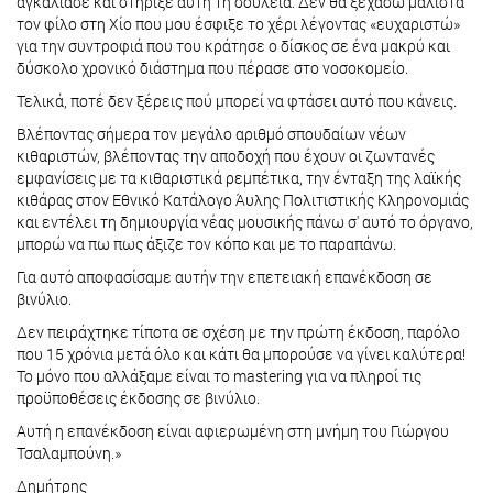
αγκάλιασε και στήριξε αυτή τη δουλειά. Δεν θα ξεχάσω μάλιστα
τον φίλο στη Χίο που μου έσφιξε το χέρι λέγοντας «ευχαριστώ»
για την συντροφιά που του κράτησε ο δίσκος σε ένα μακρύ και
δύσκολο χρονικό διάστημα που πέρασε στο νοσοκομείο.
Τελικά, ποτέ δεν ξέρεις πού μπορεί να φτάσει αυτό που κάνεις.
Βλέποντας σήμερα τον μεγάλο αριθμό σπουδαίων νέων
κιθαριστών, βλέποντας την αποδοχή που έχουν οι ζωντανές
εμφανίσεις με τα κιθαριστικά ρεμπέτικα, την ένταξη της λαϊκής
κιθάρας στον Εθνικό Κατάλογο Άυλης Πολιτιστικής Κληρονομιάς
και εντέλει τη δημιουργία νέας μουσικής πάνω σ' αυτό το όργανο,
μπορώ να πω πως άξιζε τον κόπο και με το παραπάνω.
Για αυτό αποφασίσαμε αυτήν την επετειακή επανέκδοση σε
βινύλιο.
Δεν πειράχτηκε τίποτα σε σχέση με την πρώτη έκδοση, παρόλο
που 15 χρόνια μετά όλο και κάτι θα μπορούσε να γίνει καλύτερα!
Το μόνο που αλλάξαμε είναι το mastering για να πληροί τις
προϋποθέσεις έκδοσης σε βινύλιο.
Αυτή η επανέκδοση είναι αφιερωμένη στη μνήμη του Γιώργου
Τσαλαμπούνη.»
Δημήτρης