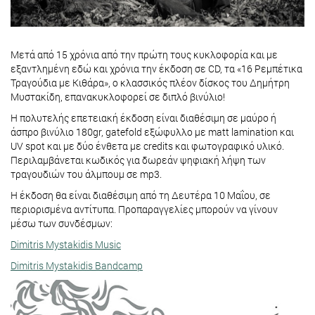
Μετά από 15 χρόνια από την πρώτη τους κυκλοφορία και με
εξαντλημένη εδώ και χρόνια την έκδοση σε CD, τα «16 Ρεμπέτικα
Τραγούδια με Κιθάρα», ο κλασσικός πλέον δίσκος του Δημήτρη
Μυστακίδη, επανακυκλοφορεί σε διπλό βινύλιο!
Η πολυτελής επετειακή έκδοση είναι διαθέσιμη σε μαύρο ή
άσπρο βινύλιο 180gr, gatefold εξώφυλλο με matt lamination και
UV spot και με δύο ένθετα με credits και φωτογραφικό υλικό.
Περιλαμβάνεται κωδικός για δωρεάν ψηφιακή λήψη των
τραγουδιών του άλμπουμ σε mp3.
Η έκδοση θα είναι διαθέσιμη από τη Δευτέρα 10 Μαΐου, σε
περιορισμένα αντίτυπα. Προπαραγγελίες μπορούν να γίνουν
μέσω των συνδέσμων:
Dimitris Mystakidis Music
Dimitris Mystakidis Bandcamp