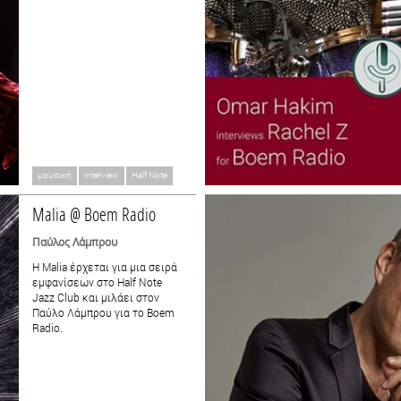
μουσική
interview
Half Note
Malia @ Boem Radio
Παύλος Λάμπρου
Η Malia έρχεται για μια σειρά
εμφανίσεων στο Half Note
Jazz Club και μιλάει στον
Παύλο Λάμπρου για το Boem
Radio.