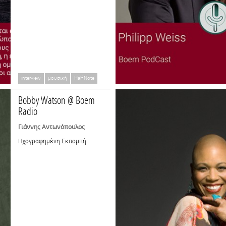
interview
μουσική
Half Note
Bobby Watson @ Boem
Radio
Γιάννης Αντωνόπουλος
Ηχογραφημένη Εκπομπή