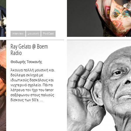
interview
μουσική
PodCast
Ray Gelato @ Boem
Radio
Θοδωρής Τσοκανής
Άκουγα πολλή μουσική και
δούλεψα σκληρά με
ιδιωτικούς δασκάλους και
νυχτερινό σχολείο. Πάντα
λάτρευα τον ήχο του tenor
σαξόφωνου στους παλιούς
δίσκους των 50’s. ...