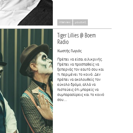
interview
μουσική
Tiger Lillies @ Boem
Radio
Κωστής Γωγιός
Πρέπει να είσαι ειλικρινής.
Πρέπει να προσπαθείς να
ξεπερνάς τον εαυτό σου και
τι περιμένει το κοινό. Δεν
πρέπει να ακολουθείς τον
εύκολο δρόμο, αλλά να
πιστεύεις ότι μπορείς να
συμπαρασύρεις και το κοινό
σου....