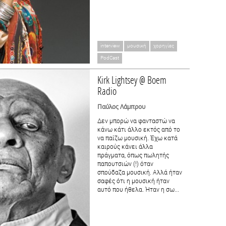
interview
μουσική
χορηγίες
PodCast
Kirk Lightsey @ Boem
Radio
Παύλος Λάμπρου
Δεν μπορώ να φανταστώ να
κάνω κάτι άλλο εκτός από το
να παίζω μουσική. Έχω κατά
καιρούς κάνει άλλα
πράγματα, όπως πωλητής
παπουτσιών (!) όταν
σπούδαζα μουσική. Αλλά ήταν
σαφές ότι η μουσική ήταν
αυτό που ήθελα. Ήταν η σω...