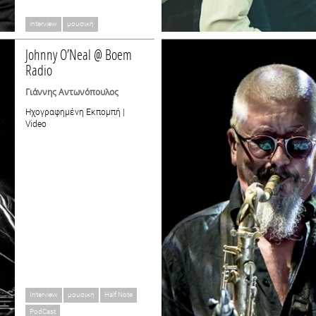
interview
μουσική
Johnny O’Neal @ Boem
Radio
Γιάννης Αντωνόπουλος
Ηχογραφημένη Εκπομπή |
Video
Interview
μουσική
Half Note
PodCast