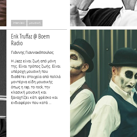
interview
μουσική
Erik Truffaz @ Boem
Radio
Γιάννης Γιαννακόπουλος
Η Jazz είναι ζωή από μόνη
της. Είναι τρόπος ζωής. Είναι
υπέροχη μουσική που
διαθέτει στοιχεία από πολλά
μοντέρνα είδη μουσικής
όπως η rap, το rock, την
κλασική μουσική και
ξαναχτίζει κάτι φρέσκο και
ενδιαφέρον που κατά ...