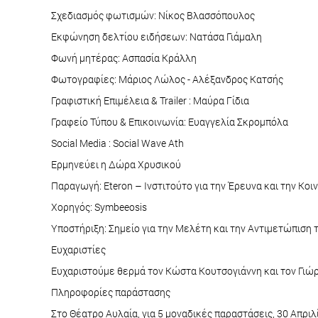
Σχεδιασμός φωτισμών: Νίκος Βλασσόπουλος
Εκφώνηση δελτίου ειδήσεων: Νατάσα Γιάμαλη
Φωνή μητέρας: Ασπασία Κράλλη
Φωτογραφίες: Μάριος Λώλος - Αλέξανδρος Κατσής
Γραφιστική Επιμέλεια & Trailer : Mαύρα Γίδια
Γραφείο Τύπου & Επικοινωνία: Ευαγγελία Σκρομπόλα
Social Media : Social Wave Ath
Ερμηνεύει η Δώρα Χρυσικού
Παραγωγή: Eteron – Ινστιτούτο για την Έρευνα και την Κοι
Χορηγός: Symbeeosis
Υποστήριξη: Σημείο για την Μελέτη και την Αντιμετώπιση 
Ευχαριστίες
Ευχαριστούμε θερμά τον Κώστα Κουτσογιάννη και τον Γιώργ
Πληροφορίες παράστασης
Στο Θέατρο Αυλαία, για 5 μοναδικές παραστάσεις, 30 Απρι