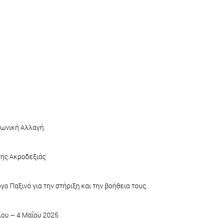
νωνική Αλλαγή.
της Ακροδεξιάς
ο Παξινό για την στήριξη και την βοήθεια τους.
λίου – 4 Μαΐου 2025