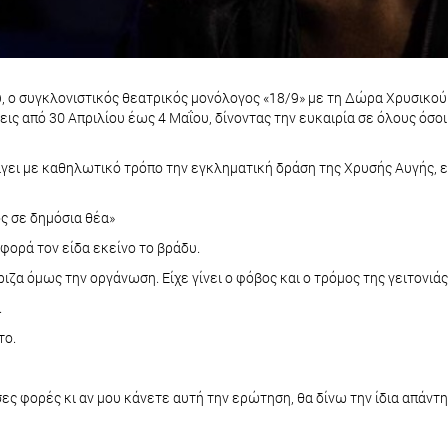
ύ, ο συγκλονιστικός θεατρικός μονόλογος «18/9» με τη Δώρα Χρυσικού
ις από 30 Απριλίου έως 4 Μαΐου, δίνοντας την ευκαιρία σε όλους όσο
υλίγει με καθηλωτικό τρόπο την εγκληματική δράση της Χρυσής Αυγής,
ος σε δημόσια θέα»
 φορά τον είδα εκείνο το βράδυ.
ζα όμως την οργάνωση. Είχε γίνει ο φόβος και ο τρόμος της γειτονιά
.
το.
σες φορές κι αν μου κάνετε αυτή την ερώτηση, θα δίνω την ίδια απάντη