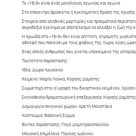
Το «18/9» είναι ένας μονόλογος αγωνίας και αγώνα.
Στο επίκεντρο βρίσκεται η εγκληματική δράση της Χρυσής 
Στοιχεία από αληθινές μαρτυρίες και πραγματικά περιστα
ακροδεξιό έγκλημα με αποτέλεσμα να αλλάξει η ζωή της κ
Η ηρωίδα στο «18/9» δεν είναι αήττητη, ατρόμητη, γυαλιστ
αδελφή που παλεύει με τους φόβους της, τώρα, λίγες ώρες
Ένας απλός άνθρωπος που γίνεται υποκείμενο της ιστορία
Ταυτότητα παράστασης
Ιδέα: Δώρα Χρυσικού
Κείμενο: Μαρία Λούκα, Κοραής Δαμάτης
Συμμετοχή στην α' γραφή του δικαστικού κειμένου: Χρύσα
Σκηνοθεσία-δραματουργική επεξεργασία: Κοραής Δαμάτης
Δημιουργία σκηνικού χώρου: Αρετή Μουστάκα
Κοστούμια: Βασιλική Σύρμα
Βίντεο παράστασης: Πηγή Δημητρακοπούλου
Μουσική επιμέλεια: Παύλος Ιωάννου