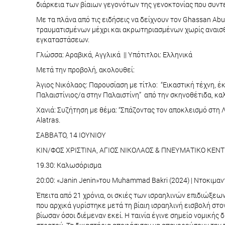
διάρκεια των βίαιων γεγονότων της γενοκτονίας που συντε
Με τα πλάνα από τις ειδήσεις να δείχνουν τον Ghassan Abu
τραυματισμένων μέχρι και ακρωτηριασμένων χωρίς αναισθ
εγκαταστάσεων.
Γλώσσα: Αραβικά, Αγγλικά || Υπότιτλοι: Ελληνικά
Μετά την προβολή, ακολουθεί:
Άγιος Νικόλαος: Παρουσίαση με τίτλο: “Εικαστική τέχνη, έ
Παλαιστίνιος/α στην Παλαιστίνη” από την σκηνοθέτιδα, κα
Χανιά: Συζήτηση με θέμα: “Σπάζοντας τον αποκλεισμό στη 
Alatras.
ΣΑΒΒΑΤΟ, 14 ΙΟΥΝΙΟΥ
ΚΙΝ/ΦΟΣ ΧΡΙΣΤΙΝΑ, ΑΓΙΟΣ ΝΙΚΟΛΑΟΣ & ΠΝΕΥΜΑΤΙΚΟ ΚΕΝ
19.30: Καλωσόρισμα
20:00: «Janin Jenin»του Muhammad Bakri (2024) | Ντοκιμαντέ
Έπειτα από 21 χρόνια, οι σκιές των ισραηλινών επιδιώξεω
που αρχικά γυρίστηκε μετά τη βίαιη ισραηλινή εισβολή στ
βίωσαν όσοι διέμεναν εκεί. Η ταινία έγινε σημείο νομικής 