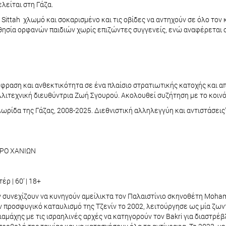
λείται στη Γάζα.
 Sittah χλωμό και σοκαρισμένο και τις οβίδες να αντηχούν σε όλο τον
ησία ορφανών παιδιών χωρίς επιζώντες συγγενείς, ενώ αναφέρεται 
κφραση και ανθεκτικότητα σε ένα πλαίσιο στρατιωτικής κατοχής και απα
λλιτεχνική διευθύντρια Ζωή Σγουρού. Ακολουθεί συζήτηση με το κοιν
Λωρίδα της Γάζας, 2008-2025. Διεθνιστική αλληλεγγύη και αντιστάσει
ΤΡΟ ΧΑΝΙΩΝ
ρ | 60’ | 18+
ν συνεχίζουν να κυνηγούν αμείλικτα τον Παλαιστίνιο σκηνοθέτη Moham
ον προσφυγικό καταυλισμό της Τζενίν το 2002, λειτούργησε ως μία ζω
διαμάχης με τις ισραηλινές αρχές να κατηγορούν τον Bakri για διαστρέ