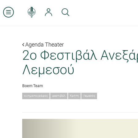
Agenda Theater
2ο Φεστιβάλ Ανεξά
Λεμεσού
Boem Team
κινηματογράφος
φεστιβάλ
Κρήτη
Λεμεσός
Previous