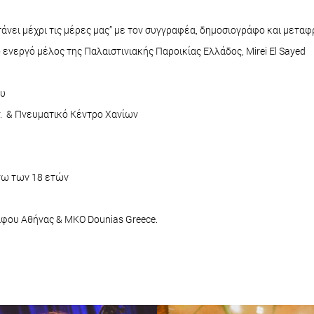
τάνει μέχρι τις μέρες μας” με τον συγγραφέα, δημοσιογράφο και μεταφ
ο ενεργό μέλος της Παλαιστινιακής Παροικίας Ελλάδος, Mirei El Sayed
ου
γ. & Πνευματικό Κέντρο Χανίων
άνω των 18 ετών
άφου Αθήνας & MKO Dounias Greece.