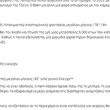
οβολή της ταινίας και να κατασχέσουν όλα τα αντίγραφα. Το 2023, με
λισμό της Τζενίν. Ο Bakri για άλλη μία φορά οπλισμένος με την κάμε
23) | Ντοκιμαντέρ επιστημονικής φαντασίας μεγάλου μήκους | 78’ | 18+
εί την άνοδο και πτώση της Lyd, μίας μητρόπολης 5.000 ετών που κάπ
 Καθώς η ταινία εξελίσσεται, μία χορωδία χαρακτήρων δημιουργεί ένα
ωξη.
ΤΡΟ ΧΑΝΙΩΝ
αντέρ μεγάλου μήκους | 82’ |υπό γονικό έλεγχο**
ης να γίνει ηθοποιός, η Ham Abbass άφησε πίσω της τη μητέρα, τη γιαγ
αξιδέψει τα εξαφανισμένα μέρη ανάμεσα στις διάσπαρτες αναμνήσεις τ
ονείς να εξετάσουν αν το περιεχόμενο είναι κατάλληλο για νεαρούς θε