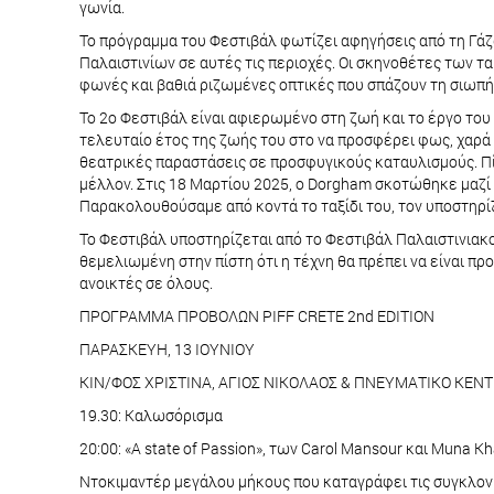
γωνία.
Το πρόγραμμα του Φεστιβάλ φωτίζει αφηγήσεις από τη Γάζα
Παλαιστινίων σε αυτές τις περιοχές. Οι σκηνοθέτες των τα
φωνές και βαθιά ριζωμένες οπτικές που σπάζουν τη σιωπή
Το 2ο Φεστιβάλ είναι αφιερωμένο στη ζωή και το έργο το
τελευταίο έτος της ζωής του στο να προσφέρει φως, χαρά 
θεατρικές παραστάσεις σε προσφυγικούς καταυλισμούς. Πίσ
μέλλον. Στις 18 Μαρτίου 2025, ο Dorgham σκοτώθηκε μαζί 
Παρακολουθούσαμε από κοντά το ταξίδι του, τον υποστηρί
Το Φεστιβάλ υποστηρίζεται από το Φεστιβάλ Παλαιστινιακ
θεμελιωμένη στην πίστη ότι η τέχνη θα πρέπει να είναι πρ
ανοικτές σε όλους.
ΠΡΟΓΡΑΜΜΑ ΠΡΟΒΟΛΩΝ PIFF CRETE 2nd EDITION
ΠΑΡΑΣΚΕΥΗ, 13 ΙΟΥΝΙΟΥ
ΚΙΝ/ΦΟΣ ΧΡΙΣΤΙΝΑ, ΑΓΙΟΣ ΝΙΚΟΛΑΟΣ & ΠΝΕΥΜΑΤΙΚΟ ΚΕΝ
19.30: Καλωσόρισμα
20:00: «A state of Passion», των Carol Mansour και Muna Kha
Ντοκιμαντέρ μεγάλου μήκους που καταγράφει τις συγκλονι