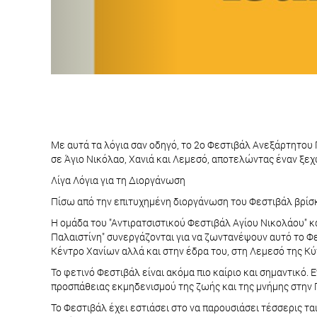
Με αυτά τα λόγια σαν οδηγό, το 2ο Φεστιβάλ Ανεξάρτητου Π
σε Άγιο Νικόλαο, Χανιά και Λεμεσό, αποτελώντας έναν ξεχ
Λίγα Λόγια για τη Διοργάνωση
Πίσω από την επιτυχημένη διοργάνωση του Φεστιβάλ βρίσκ
Η ομάδα του "Αντιρατσιστικού Φεστιβάλ Αγίου Νικολάου" κ
Παλαιστίνη" συνεργάζονται για να ζωντανέψουν αυτό το Φε
Κέντρο Χανίων αλλά και στην έδρα του, στη Λεμεσό της Κ
Το φετινό Φεστιβάλ είναι ακόμα πιο καίριο και σημαντικό
προσπάθειας εκμηδενισμού της ζωής και της μνήμης στην 
Το Φεστιβάλ έχει εστιάσει στο να παρουσιάσει τέσσερις ται