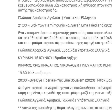
στρατού. Τα δικαστήρια αποφάσισαν να απαγορεύσουν την πρ
έχει εξαπολύσει άλλη μία καταστροφική επίθεση στον καταυ
αυτής της καταστροφής.
Γλώσσα: Αραβικά, Αγγλικά || Υπότιτλοι: Ελληνικά
21:30: « Lyd» των Rami Younis και Sarah Ema Friedland (20
Ένα ντοκιμαντέρ επιστημονικής φαντασίας που παρακολουθ
κατακτήθηκε όταν ιδρύθηκε το κράτος του Ισραήλ το 1948.
και του τραύματος που άφησε πίσω της η σφαγή και η εκδί
Γλώσσα: Αραβικά, Αγγλικά, Εβραϊκά || Υπότιτλοι: Ελληνικά
KΥΡΙΑΚΗ, 15 ΙΟΥΝΙΟΥ : Βραδιά Λήξης
ΚΙΝ/ΦΟΣ ΧΡΙΣΤΙΝΑ, ΑΓΙΟΣ ΝΙΚΟΛΑΟΣ & ΠΝΕΥΜΑΤΙΚΟ ΚΕΝ
19.30: Καλωσόρισμα
20:00: «Bye Bye Tiberias» της Lina Soualem (2023) | Ντοκιμ
Φεύγοντας από το χωριό της για να ακολουθήσει το όνειρό τ
κόρη της Λίνα, σκηνοθέτης, επιστρέφει μαζί της για να τ
Γλώσσα: Αγγλικά, Αραβικά, Γαλλικά || Υπότιτλοι: Ελληνικά
** Λόγω της ευαίσθητης θεματολογίας, συνίσταται στους γ