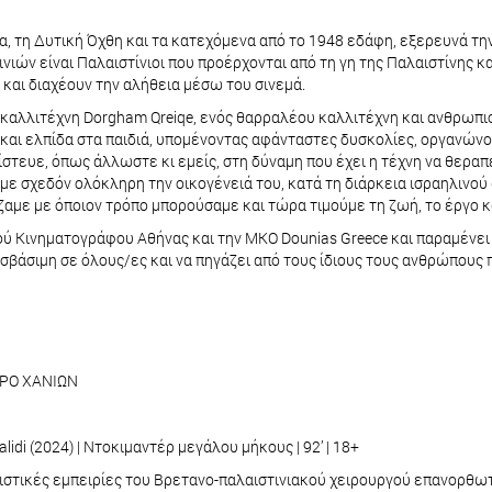
, τη Δυτική Όχθη και τα κατεχόμενα από το 1948 εδάφη, εξερευνά τη
ινιών είναι Παλαιστίνιοι που προέρχονται από τη γη της Παλαιστίνης 
 και διαχέουν την αλήθεια μέσω του σινεμά.
υ καλλιτέχνη Dorgham Qreiqe, ενός θαρραλέου καλλιτέχνη και ανθρωπ
και ελπίδα στα παιδιά, υπομένοντας αφάνταστες δυσκολίες, οργανώνο
τευε, όπως άλλωστε κι εμείς, στη δύναμη που έχει η τέχνη να θεραπε
με σχεδόν ολόκληρη την οικογένειά του, κατά τη διάρκεια ισραηλινού 
ζαμε με όποιον τρόπο μπορούσαμε και τώρα τιμούμε τη ζωή, το έργο κ
ού Κινηματογράφου Αθήνας και την ΜΚΟ Dounias Greece και παραμένε
οσβάσιμη σε όλους/ες και να πηγάζει από τους ίδιους τους ανθρώπους 
ΤΡΟ ΧΑΝΙΩΝ
lidi (2024) | Ντοκιμαντέρ μεγάλου μήκους | 92’ | 18+
στικές εμπειρίες του Βρετανο-παλαιστινιακού χειρουργού επανορθωτι