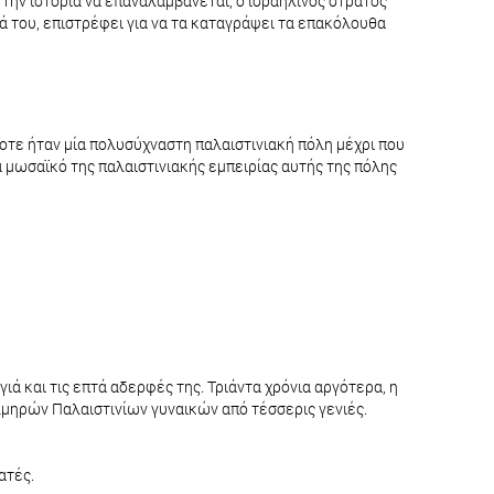
 την ιστορία να επαναλαμβάνεται, ο ισραηλινός στρατός
ρά του, επιστρέφει για να τα καταγράψει τα επακόλουθα
οτε ήταν μία πολυσύχναστη παλαιστινιακή πόλη μέχρι που
 μωσαϊκό της παλαιστινιακής εμπειρίας αυτής της πόλης
ιά και τις επτά αδερφές της. Τριάντα χρόνια αργότερα, η
ολμηρών Παλαιστινίων γυναικών από τέσσερις γενιές.
ατές.