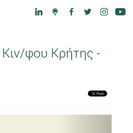
Κιν/φου Κρήτης -
Next