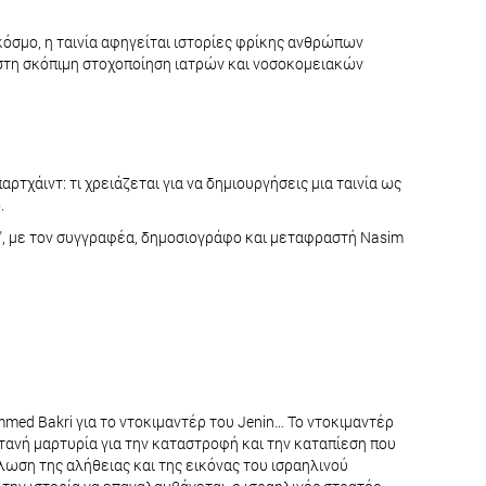
 κόσμο, η ταινία αφηγείται ιστορίες φρίκης ανθρώπων
στη σκόπιμη στοχοποίηση ιατρών και νοσοκομειακών
ρτχάιντ: τι χρειάζεται για να δημιουργήσεις μια ταινία ως
ό.
ς", με τον συγγραφέα, δημοσιογράφο και μεταφραστή Nasim
med Bakri για το ντοκιμαντέρ του Jenin… Το ντοκιμαντέρ
ντανή μαρτυρία για την καταστροφή και την καταπίεση που
βλωση της αλήθειας και της εικόνας του ισραηλινού