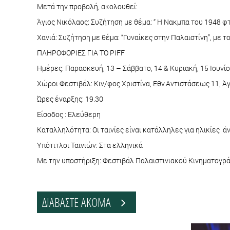
Μετά την προβολή, ακολουθεί:
Άγιος Νικόλαος: Συζήτηση με θέμα: “ Η Νακμπα του 1948 φ
Χανιά: Συζήτηση με θέμα: “Γυναίκες στην Παλαιστίνη”, με τ
ΠΛΗΡΟΦΟΡΙΕΣ ΓΙΑ ΤΟ PIFF
Ημέρες: Παρασκευή, 13 – Σάββατο, 14 & Κυριακή, 15 Ιουνί
Χώροι Φεστιβάλ: Κιν/φος Χριστίνα, Εθν.Αντιστάσεως 11, Ά
Ώρες έναρξης: 19.30
Είσοδος : Ελεύθερη
Καταλληλότητα: Οι ταινίες είναι κατάλληλες για ηλικίες 
Υπότιτλοι Ταινιών: Στα ελληνικά
Με την υποστήριξη: Φεστιβάλ Παλαιστινιακού Κινηματογρ
ΔΙΑΒΑΣΤΕ ΑΚΟΜΑ