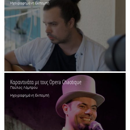
Ηχογραφημένη Εκπομπή
Καραντινάτα με τους Opera Chaotique
Παύλος Λάμπρου
Ηχογραφημένη Εκπομπή