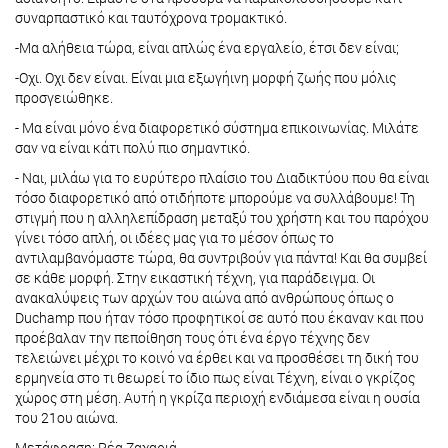
συναρπαστικό και ταυτόχρονα τρομακτικό.
-Μα αλήθεια τώρα, είναι απλώς ένα εργαλείο, έτσι δεν είναι;
-Οχι. Οχι δεν είναι. Είναι μια εξωγήινη μορφή ζωής που μόλις
προσγειώθηκε.
- Μα είναι μόνο ένα διαφορετικό σύστημα επικοινωνίας. Μιλάτε
σαν να είναι κάτι πολύ πιο σημαντικό.
- Ναι, μιλάω για το ευρύτερο πλαίσιο του Διαδικτύου που θα είναι
τόσο διαφορετικό από οτιδήποτε μπορούμε να συλλάβουμε! Τη
στιγμή που η αλληλεπίδραση μεταξύ του χρήστη και του παρόχου
γίνει τόσο απλή, οι ιδέες μας για το μέσον όπως το
αντιλαμβανόμαστε τώρα, θα συντριβούν για πάντα! Και θα συμβεί
σε κάθε μορφή. Στην εικαστική τέχνη, για παράδειγμα. Οι
ανακαλύψεις των αρχών του αιώνα από ανθρώπους όπως ο
Duchamp που ήταν τόσο προφητικοί σε αυτό που έκαναν και που
προέβαλαν την πεποίθηση τους ότι ένα έργο τέχνης δεν
τελειώνει μέχρι το κοινό να έρθει και να προσθέσει τη δική του
ερμηνεία στο τι θεωρεί το ίδιο πως είναι Τέχνη, είναι ο γκρίζος
χώρος στη μέση. Αυτή η γκρίζα περιοχή ενδιάμεσα είναι η ουσία
του 21ου αιώνα.
Μετάφραση: Ρέα Ζαχαριά