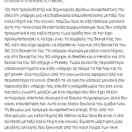
οτιδήποτε ή να κάνει ό,τι θέλει;
-Ως ποπ τραγουδιστής και δημιουργός βρίσκω συναρπαστική την
ιδέα ότι υπάρχει μια νέα διαδικασία απομυθοποίησης μεταξύ του
καλλιτέχνη και του κοινού. Νομίζω πως αν εξετάσουμε μουσικά
αυτή την τελευταία δεκαετία θα συμφωνήσουμε πως δεν υπήρξε
πραγματικά ένας καλλιτέχνης ή μια ομάδα που να την έχει
προσωποποιήσει ή να έχει γίνει το σύμβολο της δεκαετίας του
'90, κάτι που είχε αρχίσει να εξασθενεί λίγο και στη δεκαετία του
'80. Στη δεκαετία του '70 υπήρχαν σίγουρα μεγάλοι καλλιτέχνες
και στη δεκαετία του '60 υπήρχαν οι Beatles και ο Hendrix και στη
δεκαετία του '50 υπήρχε ο Presley. Τώρα συναντάς περισσότερο
υποσυγκροτήματα και είδη -υπάρχει ας πούμε το hip hop και το
girl power- όλα πηγάζουν από την κοινωνία και αφορούν όλο και
περισσότερο το κοινό. Επειδή το να ηγείται κάποιος μουσικά σαν
παρουσία δεν υπάρχει πια, επειδή η κοσμοθεωρία του ροκ είναι
πια πολύ γνωστή, μοιάζει με ένα νόμισμα που δεν έχει πλέον
αντίκρισμα. Αποτελεί σίγουρα ένα δίαυλο πληροφοριών, αλλά δεν
κάνει επανάσταση πια. Αυτό είναι πλέον δουλειά του Διαδικτύου.
Τη θεωρώ μια τρομερά συναρπαστική εποχή. Έτσι, από την
πλευρά μου ως καλλιτέχνης θα ήθελα να δω ποια θα είναι η νέα
σύνδεση μεταξύ καλλιτέχνη και κοινού. Είμαστε μάρτυρες μιας
μεγάλης αλλαγής που ξεκίνησε από την κουλτούρα των rave