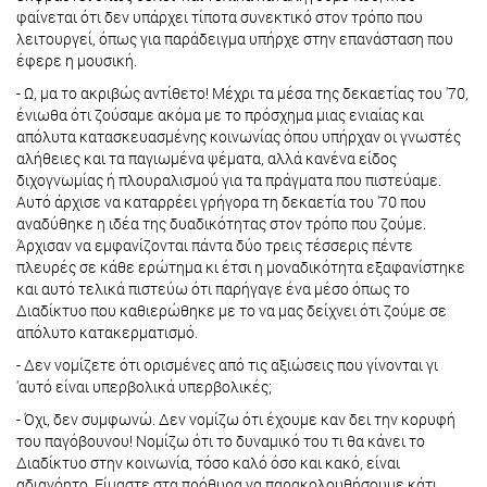
φαίνεται ότι δεν υπάρχει τίποτα συνεκτικό στον τρόπο που
λειτουργεί, όπως για παράδειγμα υπήρχε στην επανάσταση που
έφερε η μουσική.
- Ω, μα το ακριβώς αντίθετο! Μέχρι τα μέσα της δεκαετίας του '70,
ένιωθα ότι ζούσαμε ακόμα με το πρόσχημα μιας ενιαίας και
απόλυτα κατασκευασμένης κοινωνίας όπου υπήρχαν οι γνωστές
αλήθειες και τα παγιωμένα ψέματα, αλλά κανένα είδος
διχογνωμίας ή πλουραλισμού για τα πράγματα που πιστεύαμε.
Αυτό άρχισε να καταρρέει γρήγορα τη δεκαετία του '70 που
αναδύθηκε η ιδέα της δυαδικότητας στον τρόπο που ζούμε.
Άρχισαν να εμφανίζονται πάντα δύο τρεις τέσσερις πέντε
πλευρές σε κάθε ερώτημα κι έτσι η μοναδικότητα εξαφανίστηκε
και αυτό τελικά πιστεύω ότι παρήγαγε ένα μέσο όπως το
Διαδίκτυο που καθιερώθηκε με το να μας δείχνει ότι ζούμε σε
απόλυτο κατακερματισμό.
- Δεν νομίζετε ότι ορισμένες από τις αξιώσεις που γίνονται γι
'αυτό είναι υπερβολικά υπερβολικές;
- Όχι, δεν συμφωνώ. Δεν νομίζω ότι έχουμε καν δει την κορυφή
του παγόβουνου! Νομίζω ότι το δυναμικό του τι θα κάνει το
Διαδίκτυο στην κοινωνία, τόσο καλό όσο και κακό, είναι
αδιανόητο. Είμαστε στα πρόθυρα να παρακολουθήσουμε κάτι