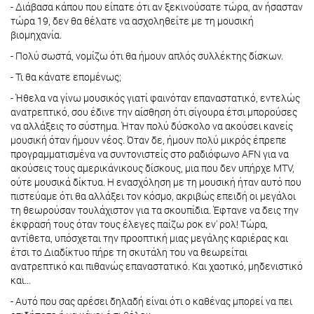
- Διάβασα κάπου που είπατε ότι αν ξεκινούσατε τώρα, αν ήσασταν
τώρα 19, δεν θα θέλατε να ασχοληθείτε με τη μουσική
βιομηχανία.
- Πολύ σωστά, νομίζω ότι θα ήμουν απλός συλλέκτης δίσκων.
- Τι θα κάνατε επομένως;
- Ήθελα να γίνω μουσικός γιατί φαινόταν επαναστατικό, εντελώς
ανατρεπτικό, σου έδινε την αίσθηση ότι σίγουρα έτσι μπορούσες
να αλλάξεις το σύστημα. Ήταν πολύ δύσκολο να ακούσει κανείς
μουσική όταν ήμουν νέος. Όταν δε, ήμουν πολύ μικρός έπρεπε
προγραμματισμένα να συντονιστείς στο ραδιόφωνο AFN για να
ακούσεις τους αμερικάνικους δίσκους, μια που δεν υπήρχε MTV,
ούτε μουσικά δίκτυα. Η ενασχόληση με τη μουσική ήταν αυτό που
πιστεύαμε ότι θα αλλάξει τον κόσμο, ακριβώς επειδή οι μεγάλοι
τη θεωρούσαν τουλάχιστον για τα σκουπίδια. Έφτανε να δεις την
έκφρασή τους όταν τους έλεγες παίζω ροκ εν' ρολ! Τώρα,
αντίθετα, υπόσχεται την προοπτική μιας μεγάλης καριέρας και
έτσι το Διαδίκτυο πήρε τη σκυτάλη του να θεωρείται
ανατρεπτικό και πιθανώς επαναστατικό. Και χαοτικό, μηδενιστικό
και…
- Αυτό που σας αρέσει δηλαδή είναι ότι ο καθένας μπορεί να πει