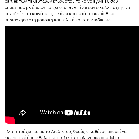
parties των τελευταίων ετών, όπου το κοινό έγινε εξίσου
σημαντικό με όποιον παίζει στο rave. Είναι σαν ο καλλιτέχνης να
συνοδεύει το κοινό σε ό,τι κάνει και αυτό το συναίσθημα
κυριάρχησε στη μουσική και τελικά και στο Διαδίκτυο.
- Μα τι τρέχει πια με το Διαδίκτυο; Ωραία, ο καθένας μπορεί να
εκφραστεί όπως θέλει και τελικά καταλήγουμε πού; Μου