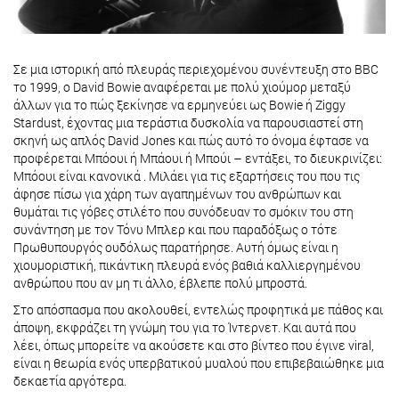
Σε μια ιστορική από πλευράς περιεχομένου συνέντευξη στο BBC
το 1999, o David Bowie αναφέρεται με πολύ χιούμορ μεταξύ
άλλων για το πώς ξεκίνησε να ερμηνεύει ως Bowie ή Ziggy
Stardust, έχοντας μια τεράστια δυσκολία να παρουσιαστεί στη
σκηνή ως απλός David Jones και πώς αυτό το όνομα έφτασε να
προφέρεται Μπόουι ή Μπάουι ή Μπούι – εντάξει, το διευκρινίζει:
Μπόουι είναι κανονικά . Μιλάει για τις εξαρτήσεις του που τις
άφησε πίσω για χάρη των αγαπημένων του ανθρώπων και
θυμάται τις γόβες στιλέτο που συνόδευαν το σμόκιν του στη
συνάντηση με τον Τόνυ Μπλερ και που παραδόξως ο τότε
Πρωθυπουργός ουδόλως παρατήρησε. Αυτή όμως είναι η
χιουμοριστική, πικάντικη πλευρά ενός βαθιά καλλιεργημένου
ανθρώπου που αν μη τι άλλο, έβλεπε πολύ μπροστά.
Στο απόσπασμα που ακολουθεί, εντελώς προφητικά με πάθος και
άποψη, εκφράζει τη γνώμη του για το Ίντερνετ. Και αυτά που
λέει, όπως μπορείτε να ακούσετε και στο βίντεο που έγινε viral,
είναι η θεωρία ενός υπερβατικού μυαλού που επιβεβαιώθηκε μια
δεκαετία αργότερα.