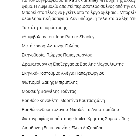
Για τον συγγραφέα John Patrick Shanley: «Η αρχή της αλλα
ψέμα. Η Αμφιβολία απαιτεί περισσότερο σθένος από την αλ
Μπορεί στο τέλος να βγείτε από το έργο αβέβαιοι. Μπορεί 
ολοκληρωτική ασάφεια. Δεν υπάρχει η τελευταία λέξη. Υπ
Ταυτότητα παράστασης
«Αμφιβολία» του John Patrick Shanley
Μετάφραση: Αντώνης Γαλέος
Σκηνοθεσία: Γιώργος Παπαγεωργίου
Δραματουργική Επεξεργασία: Βασίλης Μαγουλιώτης
Σκηνικά-Κοστούμια: Αλέγια Παπαγεωργίου
Φωτισμοί: Σάκης Μπιρμπίλης
Μουσική: Βαγγέλης Τούντας
Βοηθός Σκηνοθέτη: Μαριτίνα Κουτσοχιώνη
Βοηθός ενδυματολόγου: Νικολέττα Αναστασιάδου
Φωτογραφίες παράστασης-trailer: Χρήστος Συμεωνίδης
Διεύθυνση Επικοινωνίας: Ελίνα Λαζαρίδου