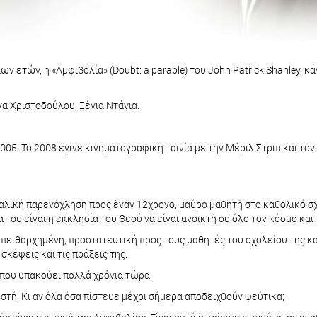
ν ετών, η «Αμφιβολία» (Doubt: a parable) του John Patrick Shanley, 
α Χριστοδούλου, Ξένια Ντάνια.
 2005. Το 2008 έγινε κινηματογραφική ταινία με την Μέριλ Στριπ και τ
αλική παρενόχληση προς έναν 12χρονο, μαύρο μαθητή στο καθολικό σχο
ία του είναι η εκκλησία του Θεού να είναι ανοικτή σε όλο τον κόσμο κα
αι πειθαρχημένη, προστατευτική προς τους μαθητές του σχολείου της 
 σκέψεις και τις πράξεις της.
ί που υπακούει πολλά χρόνια τώρα.
σωστή; Κι αν όλα όσα πίστευε μέχρι σήμερα αποδειχθούν ψεύτικα;