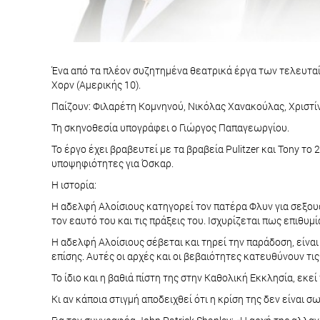
Ένα από τα πλέον συζητημένα θεατρικά έργα των τελευταίω
Χορν (Αμερικής 10).
Παίζουν: Φιλαρέτη Κομνηνού, Νικόλας Χανακούλας, Χριστίν
Τη σκηνοθεσία υπογράφει ο Γιώργος Παπαγεωργίου.
Το έργο έχει βραβευτεί με τα βραβεία Pulitzer και Tony το
υποψηφιότητες για Όσκαρ.
Η ιστορία:
Η αδελφή Αλοίσιους κατηγορεί τον πατέρα Φλυν για σεξου
τον εαυτό του και τις πράξεις του. Ισχυρίζεται πως επιθυμ
Η αδελφή Αλοίσιους σέβεται και τηρεί την παράδοση, είν
επίσης. Αυτές οι αρχές και οι βεβαιότητες κατευθύνουν τις
Το ίδιο και η βαθιά πίστη της στην Καθολική Εκκλησία, εκε
Κι αν κάποια στιγμή αποδειχθεί ότι η κρίση της δεν είναι 