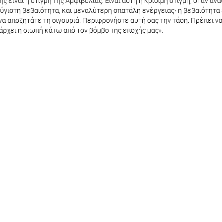
γής είναι η στιγμή της Αμφιβολίας. Είναι αυτή η κρίσιμη στιγμή, όταν
ύγιστη βεβαιότητα, και μεγαλύτερη σπατάλη ενέργειας∙ η βεβαιότητα ε
να αποζητάτε τη σιγουριά. Περιφρονήστε αυτή σας την τάση. Πρέπει ν
άρχει η σιωπή κάτω από τον βόμβο της εποχής μας».