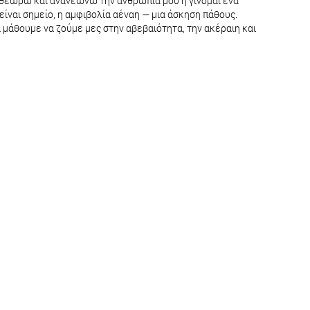
 αναθεωρώ και ανανεώνω την ανθρωπιά μου ή γίνομαι ένα
ίναι σημείο, η αμφιβολία αέναη — μια άσκηση πάθους.
α μάθουμε να ζούμε μες στην αβεβαιότητα, την ακέραιη και