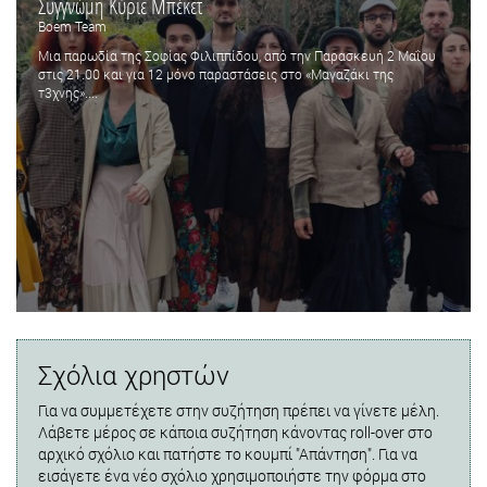
Συγγνώμη Κύριε Μπέκετ
Boem Team
Μια παρωδία της Σοφίας Φιλιππίδου, από την Παρασκευή 2 Μαΐου
στις 21.00 και για 12 μόνο παραστάσεις στο «Μαγαζάκι της
τ3χνης»....
Σχόλια χρηστών
Για να συμμετέχετε στην συζήτηση πρέπει να γίνετε μέλη.
Λάβετε μέρος σε κάποια συζήτηση κάνοντας roll-over στο
αρχικό σχόλιο και πατήστε το κουμπί "Απάντηση". Για να
εισάγετε ένα νέο σχόλιο χρησιμοποιήστε την φόρμα στο