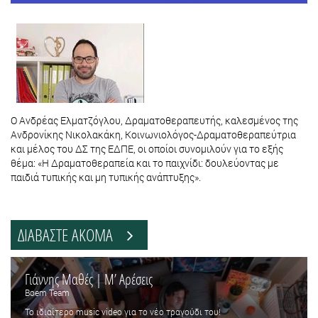
Ο Ανδρέας Ελματζόγλου, Δραματοθεραπευτής, καλεσμένος της
Ανδρονίκης Νικολακάκη, Κοινωνιολόγος-Δραματοθεραπεύτρια
και μέλος του ΔΣ της ΕΔΠΕ, οι οποίοι συνομιλούν για το εξής
θέμα: «Η Δραματοθεραπεία και το παιχνίδι: δουλεύοντας με
παιδιά τυπικής και μη τυπικής ανάπτυξης».
ΔΙΑΒΑΣΤΕ ΑΚΟΜΑ
Γιάννης Μαθές | Μ’ Αρέσεις
Boem Team
Το ιδιαίτερο music video για το νέο τραγούδι του!