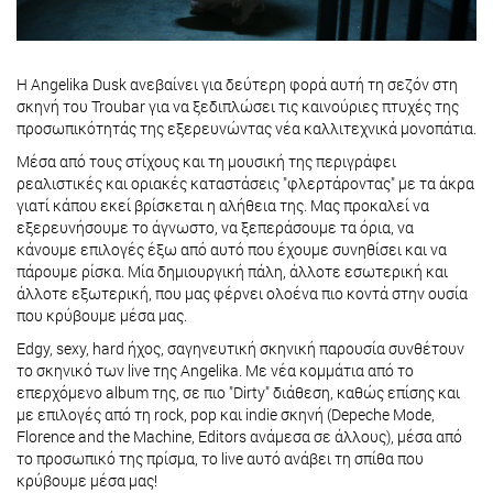
Η Angelika Dusk ανεβαίνει για δεύτερη φορά αυτή τη σεζόν ​στη
σκηνή του Troubar ​για να ξεδιπλώσει τις καινούριες πτυχές της
προσωπικότητάς της εξερευνώντας νέα καλλιτεχνικά μονοπάτια.
Μέσα από τους στίχους και τη μουσική της περιγράφει
ρεαλιστικές και ​οριακές καταστάσεις "φλερτάροντας" με τα άκρα
γιατί κάπου εκεί βρίσκεται η αλήθεια της. Μας προκαλεί να
εξερευνήσουμε το άγνωστο, να ξεπεράσουμε τα όρια, να
κάνουμε επιλογές έξω από αυτό που έχουμε συνηθίσει και να
πάρουμε ρίσκα. Μία δημιουργική πάλη, άλλοτε εσωτερική και
άλλοτε εξωτερική, που μας φέρνει ολοένα πιο κοντά στην ουσία
που κρύβουμε μέσα μας.
Edgy, sexy, hard ήχος, σαγηνευτική σκηνική παρουσία συνθέτουν
το σκηνικό των live της Angelika. Με νέα κομμάτια από το
επερχόμενο album της, σε πιο "Dirty" διάθεση​,​ καθώς επίσης και
με επιλογές από τη rock, pop και indie σκηνή (Depeche Mode,
Florence and the Machine, Editors ανάμεσα σε άλλους​), μέσα από
το προσωπικό της πρίσμα, το live αυτό ανάβει τη σπίθα που
κρύβουμε μέσα μας!