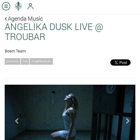
Agenda Music
ANGELIKA DUSK LIVE @
TROUBAR
Boem Team
μουσική
live
Angelika Dusk
Previous
Next