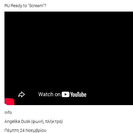
RU Ready to "Scream"?
Info
Angelika Dusk (φωνή, πλήκτρα)
Πέμπτη 24 Νοεμβρίου