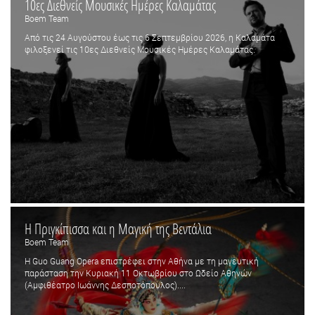
10ες Διεθνείς Μουσικές Ημέρες Καλαμάτας
Boem Team
Από τις 24 Αυγούστου έως τις 6 Σεπτεμβρίου 2026, η Καλαμάτα
φιλοξενεί τις 10ες Διεθνείς Μουσικές Ημέρες Καλαμάτας.
Η Πριγκίπισσα και η Μαγική της Βεντάλια
Boem Team
Η Guo Guang Opera επιστρέφει στην Αθήνα με τη μαγευτική
παράσταση την Κυριακή 11 Οκτωβρίου στο Ωδείο Αθηνών
(Αμφιθέατρο Ιωάννης Δεσποτόπουλος)....