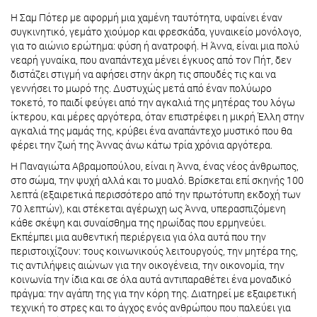
Η Σαμ Πότερ με αφορμή μια χαμένη ταυτότητα, υφαίνει έναν
συγκινητικό, γεμάτο χιούμορ και φρεσκάδα, γυναικείο μονόλογο,
για το αιώνιο ερώτημα: φύση ή ανατροφή. Η Άννα, είναι μια πολύ
νεαρή γυναίκα, που αναπάντεχα μένει έγκυος από τον Πήτ, δεν
διστάζει στιγμή να αφήσει στην άκρη τις σπουδές τις και να
γεννήσει το μωρό της. Δυστυχώς μετά από έναν πολύωρο
τοκετό, το παιδί φεύγει από την αγκαλιά της μητέρας του λόγω
ίκτερου, και μέρες αργότερα, όταν επιστρέφει η μικρή Έλλη στην
αγκαλιά της μαμάς της, κρύβει ένα αναπάντεχο μυστικό που θα
φέρει την ζωή της Άννας άνω κάτω τρία χρόνια αργότερα.
Η Παναγιώτα Αβραμοπούλου, είναι η Άννα, ένας νέος άνθρωπος,
στο σώμα, την ψυχή αλλά και το μυαλό. Βρίσκεται επί σκηνής 100
λεπτά (εξαιρετικά περισσότερο από την πρωτότυπη εκδοχή των
70 λεπτών), και στέκεται αγέρωχη ως Άννα, υπερασπιζόμενη
κάθε σκέψη και συναίσθημα της ηρωίδας που ερμηνεύει.
Εκπέμπει μια αυθεντική περιέργεια για όλα αυτά που την
περιστοιχίζουν: τους κοινωνικούς λειτουργούς, την μητέρα της,
τις αντιλήψεις αιώνων για την οικογένεια, την οικονομία, την
κοινωνία την ίδια και σε όλα αυτά αντιπαραθέτει ένα μοναδικό
πράγμα: την αγάπη της για την κόρη της. Διατηρεί με εξαιρετική
τεχνική το στρες και το άγχος ενός ανθρώπου που παλεύει για