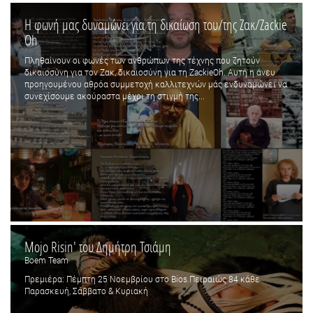
Η φωνή μας δυναμώνει για τη δικαίωση του/της Ζακ/Zackie
Oh
Πληθαίνουν οι φωνές των ανθρώπων της τέχνης που ζητούν
δικαιοσύνη για τον Ζακ, δικαιοσύνη για τη ZackieOh. Αυτή η άνευ
προηγουμένου αθρόα συμμετοχή καλλιτεχνών μάς ενδυναμώνει να
συνεχίσουμε ακούραστα μέχρι τη στιγμή της...
Mojo Risin' του Δημήτρη Τσιάμη
Boem Team
Πρεμιέρα: Πέμπτη 25 Νοεμβρίου στο Bios.Πειραιώς 84 κάθε
Παρασκευή, Σάββατο & Κυριακή