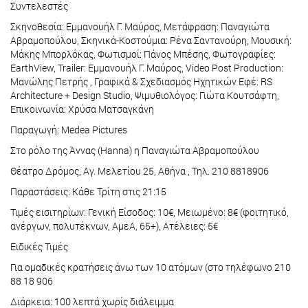
Συντελεστές
Σκηνοθεσία: Εμμανουήλ Γ. Μαύρος, Μετάφραση: Παναγιώτα
Αβραμοπούλου, Σκηνικά-Κοστούμια: Ρένα Σαντανούρη, Μουσική:
Μάκης Μπορλόκας, Φωτισμοί: Πάνος Μπέσης, Φωτογραφίες:
EarthView, Trailer: Εμμανουήλ Γ. Μαύρος, Video Post Production:
Μανώλης Πετρής , Γραφικά & Σχεδιασμός Ηχητικών Εφέ: RS
Architecture + Design Studio, Ψιμυθιολόγος: Γιώτα Κουτσάφτη,
Επικοινωνία: Χρύσα Ματσαγκάνη
Παραγωγή: Medea Pictures
Στο ρόλο της Άννας (Hanna) η Παναγιώτα Αβραμοπούλου
Θέατρο Δρόμος, Αγ. Μελετίου 25, Αθήνα , Τηλ. 210 8818906
Παραστάσεις: Κάθε Τρίτη στις 21:15
Τιμές εισιτηρίων: Γενική Είσοδος: 10€, Μειωμένο: 8€ (φοιτητικό,
ανέργων, πολυτέκνων, ΑμεΑ, 65+), Ατέλειες: 5€
Ειδικές Τιμές
Για ομαδικές κρατήσεις άνω των 10 ατόμων (στο τηλέφωνο 210
88 18 906
Διάρκεια: 100 λεπτά χωρίς διάλειμμα