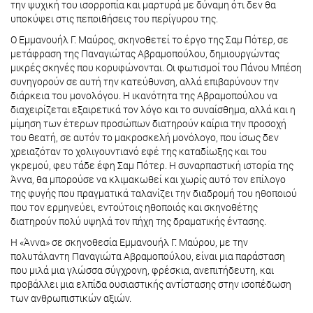
την ψυχική του ισορροπία και μαρτυρά με δύναμη ότι δεν θα
υποκύψει στις πεποιθήσεις του περίγυρου της.
Ο Εμμανουήλ Γ. Μαύρος, σκηνοθετεί το έργο της Σαμ Πότερ, σε
μετάφραση της Παναγιώτας Αβραμοπούλου, δημιουργώντας
μικρές σκηνές που κορυφώνονται. Οι φωτισμοί του Πάνου Μπέση
συνηγορούν σε αυτή την κατεύθυνση, αλλά επιβαρύνουν την
διάρκεια του μονολόγου. Η ικανότητα της Αβραμοπούλου να
διαχειρίζεται εξαιρετικά τον λόγο και το συναίσθημα, αλλά και η
μίμηση των έτερων προσώπων διατηρούν καίρια την προσοχή
του θεατή, σε αυτόν το μακροσκελή μονόλογο, που ίσως δεν
χρειαζόταν το χολιγουντιανό εφέ της καταδίωξης και του
γκρεμού, φευ τάδε έφη Σαμ Πότερ. Η συναρπαστική ιστορία της
Άννα, θα μπορούσε να κλιμακωθεί και χωρίς αυτό τον επίλογο
της φυγής που πραγματικά ταλανίζει την διαδρομή του ηθοποιού
που τον ερμηνεύει, εντούτοις ηθοποιός και σκηνοθέτης
διατηρούν πολύ υψηλά τον πήχη της δραματικής έντασης.
Η «Άννα» σε σκηνοθεσία Εμμανουήλ Γ. Μαύρου, με την
πολυτάλαντη Παναγιώτα Αβραμοπούλου, είναι μια παράσταση
που μιλά μια γλώσσα σύγχρονη, φρέσκια, ανεπιτήδευτη, και
προβάλλει μια ελπίδα ουσιαστικής αντίστασης στην ισοπέδωση
των ανθρωπιστικών αξιών.