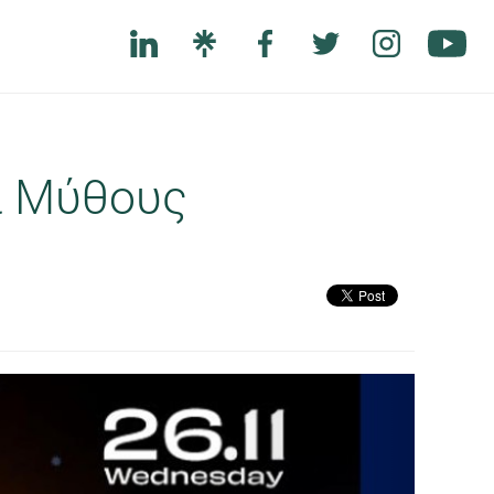
αι Μύθους
Next