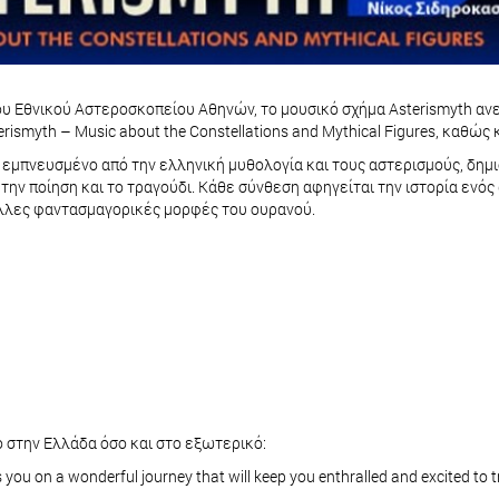
 Εθνικού Αστεροσκοπείου Αθηνών, το μουσικό σχήμα Asterismyth ανεβ
ismyth – Music about the Constellations and Mythical Figures, καθώς 
ι εμπνευσμένο από την ελληνική μυθολογία και τους αστερισμούς, δημ
την ποίηση και το τραγούδι. Κάθε σύνθεση αφηγείται την ιστορία ενό
άλλες φαντασμαγορικές μορφές του ουρανού.
σο στην Ελλάδα όσο και στο εξωτερικό:
s you on a wonderful journey that will keep you enthralled and excited t