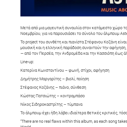
Μετά από μια μαγευτική συναυλία στον κατάμεστο χώρο του
Νοεμβρίου, για να παρουσιάσει το σύνολο του άλμπουμ Aster
Το project του συνθέτη και πιανίστα Στέφανου Κοζάνη είνα
μουσική και η ελληνική παράδοση συναντούν την αφήγηση, 
— από τον Περσέα, την Ανδρομέδα και την Κασσιόπη έως 
Line-up:
Κατερίνα Κωνσταντίνου – φωνή, στίχοι, αφήγηση
Δημήτρης Μαργαρίτης – βιολί, ποίηση
Στέφανος Κοζάνης – πιάνο, σύνθεση
Κώστας Πατσιώτης – κοντραμπάσο
Νίκος Σιδηροκαστρίτης – τύμπανα
Το άλμπουμ έχει ήδη λάβει ιδιαίτερα θετικές κριτικές, τό
“There are no real flaws within this album, as each song take
World