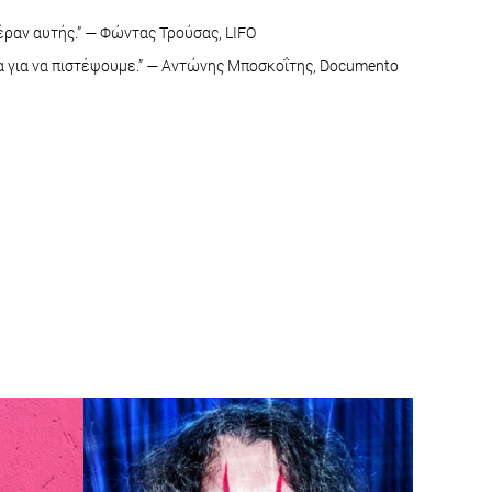
πέραν αυτής.” — Φώντας Τρούσας, LIFO
πια για να πιστέψουμε.” — Αντώνης Μποσκοΐτης, Documento