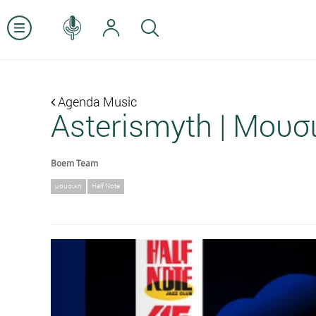
Agenda Music
Asterismyth | Μουσ
Boem Team
μουσική
Half Note
Previous