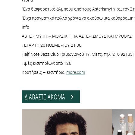
“Ένα διαφορετικό άλμπουμ από τους Asterismyth και τον Στ
“Είχα πραγματικά πολλά χρόνια να ακούσω μια καθαρόαιμη τ
Info
ASTERIMYTH – ΜΟΥΣΙΚΗ ΓΙΑ ΑΣΤΕΡΙΣΜΟΥΣ ΚΑΙ ΜΥΘΟΥΣ
ΤΕΤΑΡΤΗ 26 ΝΟΕΜΒΡΙΟΥ 21:30
Half Note Jazz Club Τριβωνιανού 17, Μετς, τηλ. 210 92133
Τιμές εισιτηρίων: από 12€
Κρατήσεις – εισιτήρια:
more.com
ΔΙΑΒΑΣΤΕ ΑΚΟΜΑ