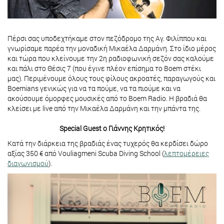
Πέρσι σας υποδεχτήκαμε στον πεζόδρομο της Αγ. Φιλίππου και
γνωρίσαμε παρέα την μοναδική Μικαέλα Δαρμάνη. Στο ίδιο μέρος
και τώρα που κλείνουμε την 2η ραδιοφωνική σεζόν σας καλούμε
και πάλι στο Θέσις 7 (που έγινε πλέον επίσημα το Boem στέκι
μας). Περιμένουμε όλους τους φίλους ακροατές, παραγωγούς και
Boemians γενικώς για να τα πούμε, να τα πιούμε και να
ακούσουμε όμορφες μουσικές από το Boem Radio. Η βραδιά θα
κλείσει με live από την Μικαέλα Δαρμάνη και την μπάντα της.
Special Guest o Γιάννης Κρητικός!
Κατά την διάρκεια της βραδιάς ένας τυχερός θα κερδίσει δώρο
αξίας 350 € από Vouliagmeni Scuba Diving School (
λεπτομέρειες
διαγωνισμού
).