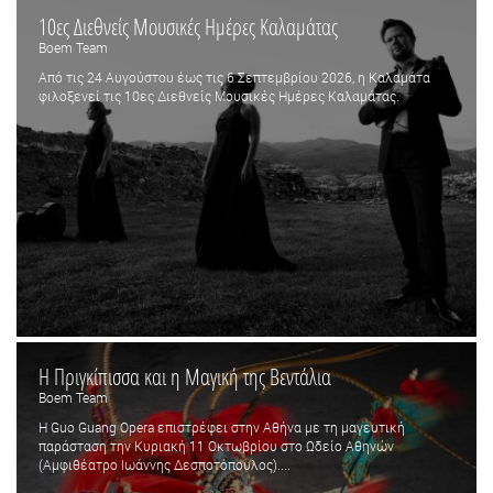
10ες Διεθνείς Μουσικές Ημέρες Καλαμάτας
Boem Team
Από τις 24 Αυγούστου έως τις 6 Σεπτεμβρίου 2026, η Καλαμάτα
φιλοξενεί τις 10ες Διεθνείς Μουσικές Ημέρες Καλαμάτας.
Η Πριγκίπισσα και η Μαγική της Βεντάλια
Boem Team
Η Guo Guang Opera επιστρέφει στην Αθήνα με τη μαγευτική
παράσταση την Κυριακή 11 Οκτωβρίου στο Ωδείο Αθηνών
(Αμφιθέατρο Ιωάννης Δεσποτόπουλος)....