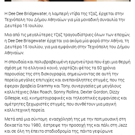
H Dee Dee Bridgewater, η λαμπερή ντίβα της τζαζ, έρχεται στην
Τεχνόπολη του Δήμου Αθηναίων για μία μοναδική συναυλία την
Δευτέρα 15 Ιουλίου.
Μια από τις μεγαλύτερες τζαζ τραγουδίστριες όλων των εποχών,
η Dee Dee Brisgewater έρχεται για ακόμα μία φορά στην Αθήνα, τη
Δευτέρα 15 Ιουλίου, για μια εμφάνιση στην Τεχνόπολη του Δήμου
Αθηναίων.
Η σπουδαία και πολυβραβευμένη ερμηνεύτρια που έχει μια θερμή
σχέση με το ελληνικό κοινό, γιορτάζει φέτος τα 50 χρόνια
παρουσίας της στη δισκογραφία, σημειώνοντας σε αυτή την
πορεία μεγάλες επιτυχίες και ανεπανάληπτες στιγμές, που της
έφεραν βραβεία Grammy και Tony, συνεργασίες με μεγάλους
καλλιτέχνες (Max Roach, Sonny Rollins, Dexter Gordon, Dizzy
Gillespie, κα), κινηματογραφικές και τηλεοπτικές εμφανίσεις και
αμέτρητες ξεχωριστές στιγμές, που συνθέτουν μια μαγική
καλλιτεχνική πορεία.
Μετά από μια σύντομη ενασχόλησή της με την ποπ μουσική στη
δεκαετία του 1980, έστρεψε την προσοχή της και πάλι στη Jazz
και σε όλη τη έπειτα σταδιοδρομία της, πάντα γεφύρωνε