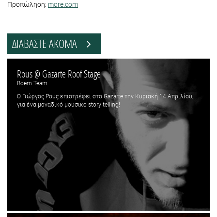
Προπώληση:
more.com
ΔΙΑΒΑΣΤΕ ΑΚΟΜΑ
Rous @ Gazarte Roof Stage
Boem Team
Ο Γιώργος Ρους επιστρέφει στο Gazarte την Κυριακή 14 Απριλίου,
για ένα μοναδικό μουσικό story telling!