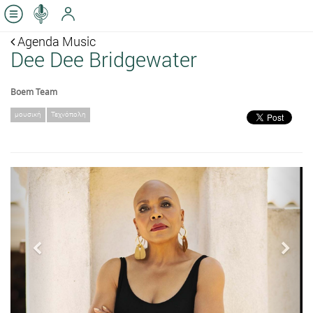
Agenda Music
Dee Dee Bridgewater
Boem Team
μουσική
Τεχνόπολη
Previous
Next