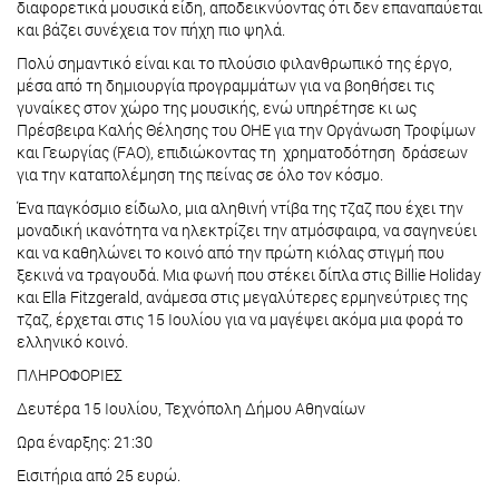
διαφορετικά μουσικά είδη, αποδεικνύοντας ότι δεν επαναπαύεται
και βάζει συνέχεια τον πήχη πιο ψηλά.
Πολύ σημαντικό είναι και το πλούσιο φιλανθρωπικό της έργο,
μέσα από τη δημιουργία προγραμμάτων για να βοηθήσει τις
γυναίκες στον χώρο της μουσικής, ενώ υπηρέτησε κι ως
Πρέσβειρα Καλής Θέλησης του ΟΗΕ για την Οργάνωση Τροφίμων
και Γεωργίας (FAO), επιδιώκοντας τη χρηματοδότηση δράσεων
για την καταπολέμηση της πείνας σε όλο τον κόσμο.
Ένα παγκόσμιο είδωλο, μια αληθινή ντίβα της τζαζ που έχει την
μοναδική ικανότητα να ηλεκτρίζει την ατμόσφαιρα, να σαγηνεύει
και να καθηλώνει το κοινό από την πρώτη κιόλας στιγμή που
ξεκινά να τραγουδά. Μια φωνή που στέκει δίπλα στις Billie Holiday
και Ella Fitzgerald, ανάμεσα στις μεγαλύτερες ερμηνεύτριες της
τζαζ, έρχεται στις 15 Ιουλίου για να μαγέψει ακόμα μια φορά το
ελληνικό κοινό.
ΠΛΗΡΟΦΟΡΙΕΣ
Δευτέρα 15 Ιουλίου, Τεχνόπολη Δήμου Αθηναίων
Ωρα έναρξης: 21:30
Εισιτήρια από 25 ευρώ.