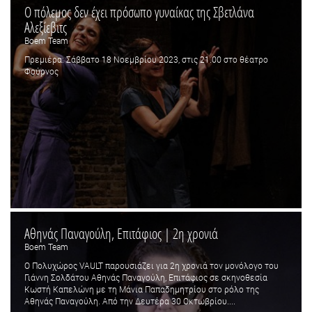
Ο πόλεμος δεν έχει πρόσωπο γυναίκας της Σβετλάνα
Αλεξίεβιτς
Boem Team
Πρεμιέρα: Σάββατο 18 Νοεμβρίου 2023, στις 21.00 στο θέατρο
Φούρνος
Αθηνάς Παναγούλη, Επιτάφιος | 2η χρονιά
Boem Team
Ο Πολυχώρος VAULT παρουσιάζει για 2η χρονιά τον μονόλογο του
Γιάννη Σολδάτου Αθηνάς Παναγούλη, Επιτάφιος σε σκηνοθεσία
Κωστή Καπελώνη με τη Μάνια Παπαδημητρίου στο ρόλο της
Αθηνάς Παναγούλη. Από την Δευτέρα 30 Οκτωβρίου....