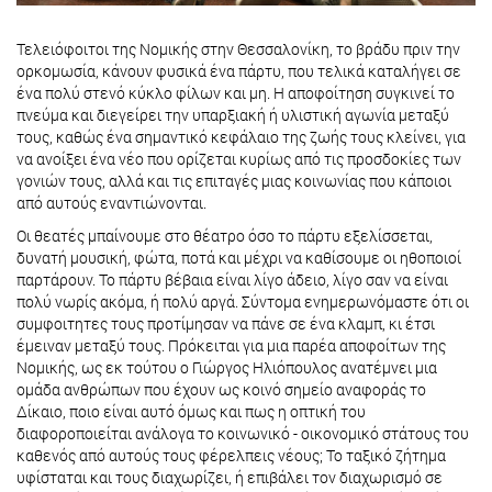
Τελειόφοιτοι της Νομικής στην Θεσσαλονίκη, το βράδυ πριν την
ορκομωσία, κάνουν φυσικά ένα πάρτυ, που τελικά καταλήγει σε
ένα πολύ στενό κύκλο φίλων και μη. Η αποφοίτηση συγκινεί το
πνεύμα και διεγείρει την υπαρξιακή ή υλιστική αγωνία μεταξύ
τους, καθώς ένα σημαντικό κεφάλαιο της ζωής τους κλείνει, για
να ανοίξει ένα νέο που ορίζεται κυρίως από τις προσδοκίες των
γονιών τους, αλλά και τις επιταγές μιας κοινωνίας που κάποιοι
από αυτούς εναντιώνονται.
Οι θεατές μπαίνουμε στο θέατρο όσο το πάρτυ εξελίσσεται,
δυνατή μουσική, φώτα, ποτά και μέχρι να καθίσουμε οι ηθοποιοί
παρτάρουν. Το πάρτυ βέβαια είναι λίγο άδειο, λίγο σαν να είναι
πολύ νωρίς ακόμα, ή πολύ αργά. Σύντομα ενημερωνόμαστε ότι οι
συμφοιτητες τους προτίμησαν να πάνε σε ένα κλαμπ, κι έτσι
έμειναν μεταξύ τους. Πρόκειται για μια παρέα αποφοίτων της
Νομικής, ως εκ τούτου ο Γιώργος Ηλιόπουλος ανατέμνει μια
ομάδα ανθρώπων που έχουν ως κοινό σημείο αναφοράς το
Δίκαιο, ποιο είναι αυτό όμως και πως η οπτική του
διαφοροποιείται ανάλογα το κοινωνικό - οικονομικό στάτους του
καθενός από αυτούς τους φέρελπεις νέους; Το ταξικό ζήτημα
υφίσταται και τους διαχωρίζει, ή επιβάλει τον διαχωρισμό σε