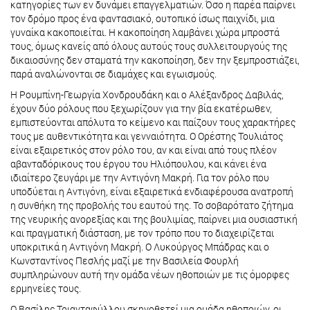
κατηγορίες των εν δυνάμει επαγγελματιών. Όσο η παρέα παίρνει
τον δρόμο προς ένα φαντασιακό, ουτοπικό ίσως παιχνίδι, μια
γυναίκα κακοποιείται. Η κακοποίηση λαμβάνει χώρα μπροστά
τους, όμως κανείς από όλους αυτούς τους συλλειτουργούς της
δικαιοσύνης δεν σταματά την κακοποίηση, δεν την ξεμπροστιάζει,
παρά αναλώνονται σε διαμάχες και εγωισμούς.
Η Ρουμπίνη-Γεωργία Χονδρουδάκη και ο Αλέξανδρος Δαβιλάς,
έχουν δύο ρόλους που ξεχωρίζουν για την βία εκατέρωθεν,
εμπιστεύονται απόλυτα το κείμενο και παίζουν τους χαρακτήρες
τους με αυθεντικότητα και γενναιότητα. Ο Ορέστης Τουλιάτος
είναι εξαιρετικός στον ρόλο του, αν και είναι από τους πλέον
αβανταδόρικους του έργου του Ηλιόπουλου, και κάνει ένα
ιδιαίτερο ζευγάρι με την Αντιγόνη Μακρή. Για τον ρόλο που
υποδύεται η Αντιγόνη, είναι εξαιρετικά ενδιαφέρουσα ανατροπή
η συνθήκη της προβολής του εαυτού της. Το σοβαρότατο ζήτημα
της νευρικής ανορεξίας και της βουλιμίας, παίρνει μια ουσιαστική
και πραγματική διάσταση, με τον τρόπο που το διαχειρίζεται
υποκριτικά η Αντιγόνη Μακρή. Ο Λυκούργος Μπάδρας και ο
Κωνσταντίνος Πεσλής μαζί με την Βασιλεία Φουρλή
συμπληρώνουν αυτή την ομάδα νέων ηθοποιών με τις όμορφες
ερμηνείες τους.
Ο Βασίλης Τριανταφύλλου σκηνοθετεί μια ομάδα ηθοποιών, οι