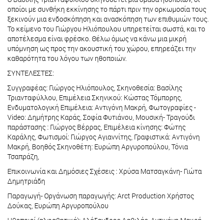
οποίοι με συνθήκη εκκίνησης το πάρτι πριν την ορκωμοσία τους
ξεκινούν μια ενδοσκόπηση και ανασκόπηση των επιθυμιών τους.
Το κείμενο του Γιώργου Ηλιόπουλου υπηρετείται σωστά, και το
αποτέλεσμα είναι φρέσκο. Θέλω όμως να κάνω μια μικρή
υπόμνηση ως προς την ακουστική του χώρου, επηρεάζει την
καθαρότητα του λόγου των ηθοποιών.
ΣΥΝΤΕΛΕΣΤΕΣ:
Συγγραφέας: Γιώργος Ηλιόπουλος, Σκηνοθεσία: Βασίλης
Τριανταφύλλου, Επιμέλεια Σκηνικού: Κώστας Τόμπορης,
Ενδυματολογική Επιμέλεια: Αντιγόνη Μακρή, Φωτογραφίες -
Video: Δημήτρης Καράς, Σοφία Φυτιάνου, Μουσική- Τραγούδι
παράστασης : Γιώργος Βέρρας, Επιμέλεια κίνησης: Φώτης
Καράλης, Φωτισμοί: Γιώργος Αγιαννίτης, Γραφιστικά: Αντιγόνη
Μακρή, Βοηθός Σκηνοθέτη: Ευρώπη Αργυροπούλου, Τόνια
Τσαπράζη,
Επικοινωνία και Δημόσιες Σχέσεις : Χρύσα Ματσαγκάνη- Γιώτα
Δημητριάδη
Παραγωγή- Οργάνωση παραγωγής: Arct Production Χρήστος
Δούκας, Ευρώπη Αργυροπούλου