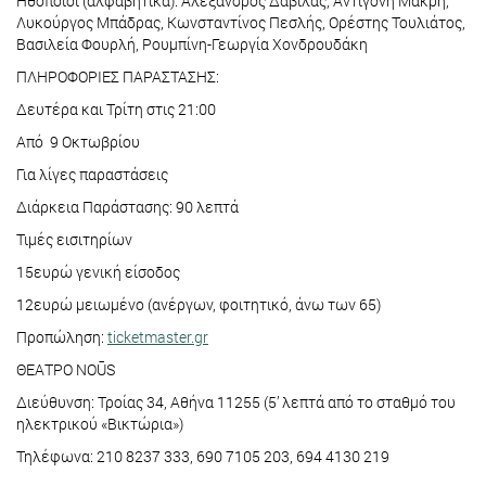
Ηθοποιοί (αλφαβητικά): Αλέξανδρος Δαβιλάς, Αντιγόνη Μακρή,
Λυκούργος Μπάδρας, Κωνσταντίνος Πεσλής, Ορέστης Τουλιάτος,
Βασιλεία Φουρλή, Ρουμπίνη-Γεωργία Χονδρουδάκη
ΠΛΗΡΟΦΟΡΙΕΣ ΠΑΡΑΣΤΑΣΗΣ:
Δευτέρα και Τρίτη στις 21:00
Από 9 Οκτωβρίου
Για λίγες παραστάσεις
Διάρκεια Παράστασης: 90 λεπτά
Τιμές εισιτηρίων
15ευρώ γενική είσοδος
12ευρώ μειωμένο (ανέργων, φοιτητικό, άνω των 65)
Προπώληση:
ticketmaster.gr
ΘΕΑΤΡΟ NOŪS
Διεύθυνση: Τροίας 34, Αθήνα 11255 (5’ λεπτά από το σταθμό του
ηλεκτρικού «Βικτώρια»)
Τηλέφωνα: 210 8237 333, 690 7105 203, 694 4130 219