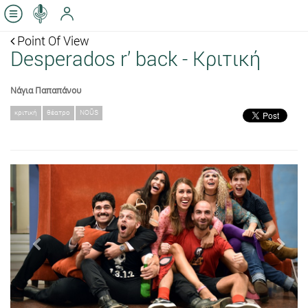
Point Of View
Desperados r’ back - Κριτική
Νάγια Παπαπάνου
κριτική
θέατρο
NOŪS
Previous
Next