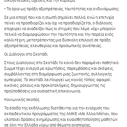
οικογενειακές σχέσεις και την καριέρα.
• Τα όρια ως πράξη αξιοπρέπειας, ταυτότητας και ενδυνάμωσης.
Σε μια εποχή που και η σιωπή σημαίνει πολλά, ενώ η επιτυχία
τείνει να προσδιορίζει και όχι να προσδιορίζεται, ο διάλογος
επιχειρεί να αναδείξει πώς οι στιγμές που λέμε «όχι» μπορούν
τελικά να διαμορφώσουν την ταυτότητα και την πορεία ενός
καλλιτέχνη, μετατρέποντας μια δύσκολη επιλογή σε πράξη
αξιοπρέπειας, ελευθερίας και προσωπικής συνέπειας.
Οι Διάλογοι στο Σκοτάδι
Στους Διαλόγους στο Σκοτάδι το κοινό δεν παραμένει παθητικό.
Συμμετέχει ενεργά με ερωτήσεις, παρεμβάσεις και σκέψεις,
συμβάλλοντας στη διαμόρφωση μιας ζωντανής, συλλογικής
εμπειρίας. Το σκοτάδι λειτουργεί ως κοινός τόπος: αφαιρεί
εικόνες, ρόλους και προκαταλήψεις, δημιουργώντας τις
προϋποθέσεις για ουσιαστική επικοινωνία.
Κοινωνικός σκοπός
Τα έσοδα της εκδήλωσης διατίθενται για την ενίσχυση του
εκπαιδευτικού προγράμματος της ΑΜΚΕ «Με Άλλα Μάτια», που
υλοποιεί δράσεις ενημέρωσης και ευαισθητοποίησης μαθητών
σε όλη την Ελλάδα γύρω από θέματα αναπηρίας,