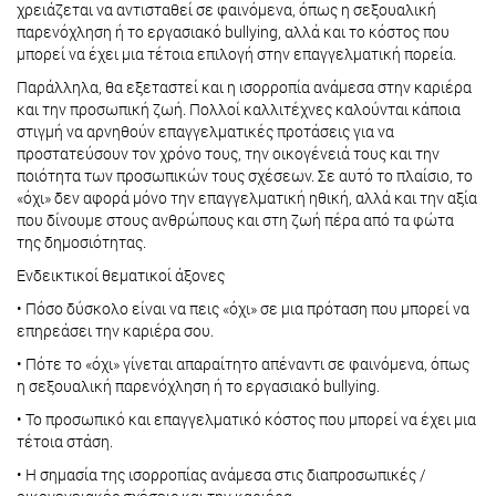
χρειάζεται να αντισταθεί σε φαινόμενα, όπως η σεξουαλική
παρενόχληση ή το εργασιακό bullying, αλλά και το κόστος που
μπορεί να έχει μια τέτοια επιλογή στην επαγγελματική πορεία.
Παράλληλα, θα εξεταστεί και η ισορροπία ανάμεσα στην καριέρα
και την προσωπική ζωή. Πολλοί καλλιτέχνες καλούνται κάποια
στιγμή να αρνηθούν επαγγελματικές προτάσεις για να
προστατεύσουν τον χρόνο τους, την οικογένειά τους και την
ποιότητα των προσωπικών τους σχέσεων. Σε αυτό το πλαίσιο, το
«όχι» δεν αφορά μόνο την επαγγελματική ηθική, αλλά και την αξία
που δίνουμε στους ανθρώπους και στη ζωή πέρα από τα φώτα
της δημοσιότητας.
Ενδεικτικοί θεματικοί άξονες
• Πόσο δύσκολο είναι να πεις «όχι» σε μια πρόταση που μπορεί να
επηρεάσει την καριέρα σου.
• Πότε το «όχι» γίνεται απαραίτητο απέναντι σε φαινόμενα, όπως
η σεξουαλική παρενόχληση ή το εργασιακό bullying.
• Το προσωπικό και επαγγελματικό κόστος που μπορεί να έχει μια
τέτοια στάση.
• Η σημασία της ισορροπίας ανάμεσα στις διαπροσωπικές /