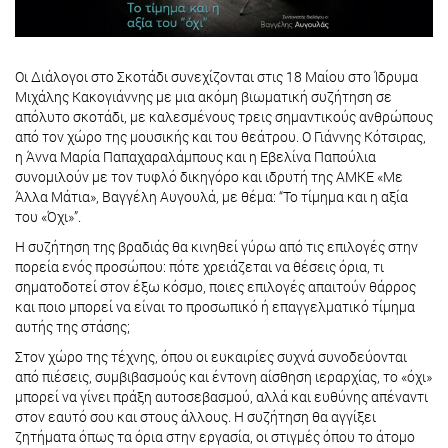
Οι Διάλογοι στο Σκοτάδι συνεχίζονται στις 18 Μαίου στο Ίδρυμα
Μιχάλης Κακογιάννης με μια ακόμη βιωματική συζήτηση σε
απόλυτο σκοτάδι, με καλεσμένους τρεις σημαντικούς ανθρώπους
από τον χώρο της μουσικής και του θεάτρου. Ο Γιάννης Κότσιρας,
η Άννα Μαρία Παπαχαραλάμπους και η Εβελίνα Παπούλια
συνομιλούν με τον τυφλό δικηγόρο και ιδρυτή της ΑΜΚΕ «Με
Άλλα Μάτια», Βαγγέλη Αυγουλά, με θέμα: “Το τίμημα και η αξία
του «Όχι»”.
Η συζήτηση της βραδιάς θα κινηθεί γύρω από τις επιλογές στην
πορεία ενός προσώπου: πότε χρειάζεται να θέσεις όρια, τι
σηματοδοτεί στον έξω κόσμο, ποιες επιλογές απαιτούν θάρρος
και ποιο μπορεί να είναι το προσωπικό ή επαγγελματικό τίμημα
αυτής της στάσης;
Στον χώρο της τέχνης, όπου οι ευκαιρίες συχνά συνοδεύονται
από πιέσεις, συμβιβασμούς και έντονη αίσθηση ιεραρχίας, το «όχι»
μπορεί να γίνει πράξη αυτοσεβασμού, αλλά και ευθύνης απέναντι
στον εαυτό σου και στους άλλους. Η συζήτηση θα αγγίξει
ζητήματα όπως τα όρια στην εργασία, οι στιγμές όπου το άτομο