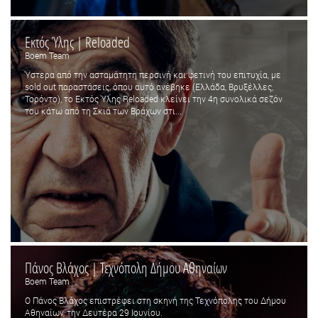
Εκτός Ύλης | Reloaded
Boem Team
Ύστερα από την ασταμάτητη περσινή και φετινή του επιτυχία, με
sold out παραστάσεις, όπου αυτό ανέβηκε (Ελλάδα, Βρυξέλλες,
Τορόντο), το Εκτός Ύλης Reloaded κλείνει την 4η συνολικά σεζόν
του κάτω από τη Σκιά των Βράχων στι...
Πάνος Βλάχος | Τεχνόπολη Δήμου Αθηναίων
Boem Team
Ο Πάνος Βλάχος επιστρέφει στη σκηνή της Τεχνόπολης του Δήμου
Αθηναίων, την Δευτέρα 29 Ιουνίου.