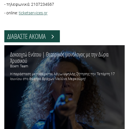
- τηλεφωνικά: 2107234567
- online:
ticketservices.gr
ΔΙΑΒΑΣΤΕ ΑΚΟΜΑ
Δεκαοχτώ Ενάτου | Θεατρικός μονόλογος με την Δώρα
Χρυσικού
Boem Team
Η παράσταση μεταφέρεται λόγω υψηλής ζήτησης την Τετάρτη 17
Ιουνίου στο θέατρο Βράχων Μελίνα Μερκούρη!