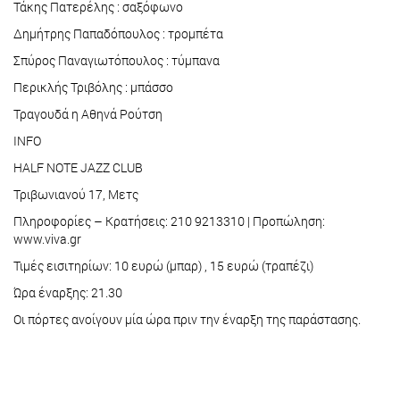
Τάκης Πατερέλης : σαξόφωνο
Δημήτρης Παπαδόπουλος : τρομπέτα
Σπύρος Παναγιωτόπουλος : τύμπανα
Περικλής Τριβόλης : μπάσσο
Τραγουδά η Αθηνά Ρούτση
INFO
HALF NOTE JAZZ CLUB
Τριβωνιανού 17, Μετς
Πληροφορίες – Κρατήσεις: 210 9213310 | Προπώληση:
www.viva.gr
Τιμές εισιτηρίων: 10 ευρώ (μπαρ) , 15 ευρώ (τραπέζι)
Ώρα έναρξης: 21.30
Οι πόρτες ανοίγουν μία ώρα πριν την έναρξη της παράστασης.