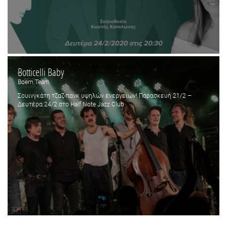
Botticelli Baby
Boem Team
Σουινγκάτη τζαζ-πανκ υψηλών ενεργειών! Παρασκευή 21/2 –
Δευτέρα 24/2 στο Half Note Jazz Club