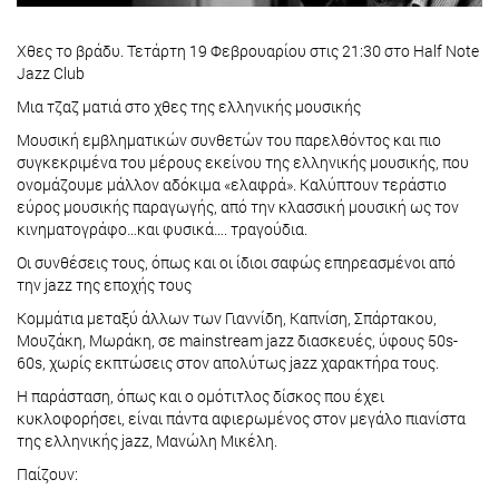
Χθες το βράδυ. Τετάρτη 19 Φεβρουαρίου στις 21:30 στο Half Note
Jazz Club
Μια τζαζ ματιά στο χθες της ελληνικής μουσικής
Μουσική εμβληματικών συνθετών του παρελθόντος και πιο
συγκεκριμένα του μέρους εκείνου της ελληνικής μουσικής, που
ονομάζουμε μάλλον αδόκιμα «ελαφρά». Καλύπτουν τεράστιο
εύρος μουσικής παραγωγής, από την κλασσική μουσική ως τον
κινηματογράφο…και φυσικά…. τραγούδια.
Οι συνθέσεις τους, όπως και οι ίδιοι σαφώς επηρεασμένοι από
την jazz της εποχής τους
Κομμάτια μεταξύ άλλων των Γιαννίδη, Καπνίση, Σπάρτακου,
Μουζάκη, Μωράκη, σε mainstream jazz διασκευές, ύφους 50s-
60s, χωρίς εκπτώσεις στον απολύτως jazz χαρακτήρα τους.
Η παράσταση, όπως και ο ομότιτλος δίσκος που έχει
κυκλοφορήσει, είναι πάντα αφιερωμένος στον μεγάλο πιανίστα
της ελληνικής jazz, Μανώλη Μικέλη.
Παίζουν: