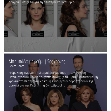
προγραμματίζεται για τη Δευτέρα 12 Οκτωβρίου....
Μπαμπάδες με ρούμι | 5ος χρόνος
Boem Team
Η θρυλική κωμωδία «Μπαμπάδες με ρούμι» των Θανάση
Παπαθανασίου + Μιχάλη Ρέππα συνεχίζεται θριαμβευτικά για 5η
χρονιά στο θέατρο Αλίκη και η έναρξη των παραστάσεων έχει
οριστεί για την Πέμπτη 1η Οκτωβρίου! ...