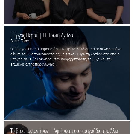
Γιώργος Περού | Η Πρώτη Αχτίδα
Boem Team
Ο Γιώργος Περού παρουσιάζει το τρίτο κατά σειρά ολοκληρωμένο
album του ως τραγουδοποιός με τίτλο Η Πρώτη Αχτίδα στο οποίο
υπογράφει εξ' ολοκλήρου την ενορχήστρωση, τη μίξη και την
επιμέλεια της παραγωγής....
Το βαλς των ονείρων | Αφιέρωμα στα τραγούδια του Άλκη