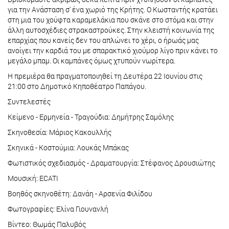
για την Ανάσταση σ' ένα χωριό της Κρήτης. Ο Κωσταντής κρατάει
στη μια του χούφτα καραμελάκια που σκάνε στο στόμα και στην
άλλη αυτοσχέδιες στρακαστρούκες. Στην κλειστή κοινωνία της
επαρχίας που κανείς δεν του απλώνει το χέρι, ο ήρωάς μας
ανοίγει την καρδιά του με σπαρακτικό χιούμορ λίγο πριν κάνει το
μεγάλο μπαμ. Οι καμπάνες όμως χτυπούν νωρίτερα.
Η πρεμιέρα θα πραγματοποιηθεί τη Δευτέρα 22 Ιουνίου στις
21:00 στο Δημοτικό Κηποθέατρο Παπάγου.
Συντελεστές
Κείμενο - Ερμηνεία - Τραγούδια: Δημήτρης Σαμόλης
Σκηνοθεσία: Μάριος Κακουλλής
Σκηνικά - Κοστούμια: Λουκάς Μπάκας
Φωτιστικός σχεδιασμός - Δραματουργία: Στέφανος Δρουσιώτης
Μουσική: ECATI
Βοηθός σκηνοθέτη: Δανάη - Αρσενία Φιλίδου
Φωτογραφίες: Ελίνα Γιουνανλή
Βίντεο: Θωμάς Παλυβός