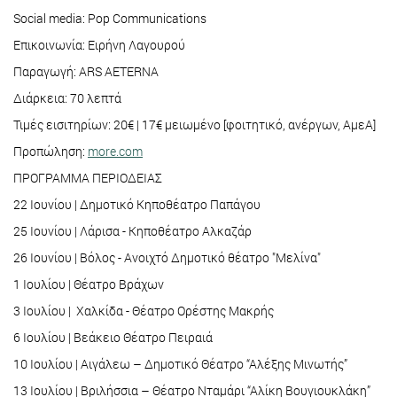
Social media: Pop Communications
Επικοινωνία: Ειρήνη Λαγουρού
Παραγωγή: ARS AETERNA
Διάρκεια: 70 λεπτά
Τιμές εισιτηρίων: 20€ | 17€ μειωμένο [φοιτητικό, ανέργων, ΑμεΑ]
Προπώληση:
more.com
ΠΡΟΓΡΑΜΜΑ ΠΕΡΙΟΔΕΙΑΣ
22 Ιουνίου | Δημοτικό Κηποθέατρο Παπάγου
25 Ιουνίου | Λάρισα - Κηποθέατρο Αλκαζάρ
26 Ιουνίου | Βόλος - Ανοιχτό Δημοτικό θέατρο "Μελίνα"
1 Ιουλίου | Θέατρο Βράχων
3 Ιουλίου | Χαλκίδα - Θέατρο Ορέστης Μακρής
6 Ιουλίου | Βεάκειο Θέατρο Πειραιά
10 Ιουλίου | Αιγάλεω – Δημοτικό Θέατρο “Αλέξης Μινωτής”
13 Ιουλίου | Βριλήσσια – Θέατρο Νταμάρι “Αλίκη Βουγιουκλάκη”