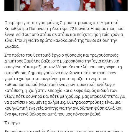
Πρεμιέρα για τις αγαπημένες Στρακαστρούκες στο Δημοτικό
Κηποθέατρο Παπάγου τη Δευτέρα 22 Ιουνίου. Η παράσταση που
έγινε sold out από στόμα σε στόμα και παίζεται ήδη τρία χρόνια
είναι έτοιμη για το πρώτο καλοκαιρινό της ταξίδι σε όλη την
Ελλάδα.
Στο πρώτο του θεατρικό έργο ο ηθοποιός και τραγουδοποιός
Δημήτρης Σαμόλης βάζει στο μικροσκόπιο την "αγία ελληνική
οικογένεια" και μαζί με τον Μάριο Κακουλλή που υπογράφει τη
σκηνοθεσία, δημιουργούν ένα συγκλονιστικό one-man show
γεμάτο χιούμορ και συγκίνηση που ταράζει τα νερά του
καθωσπρεπισμού. Μέσα από έναν συνταρακτικό μονόλογο-
κατάθεση, η ζωή στην επαρχία και ο εκφοβισμός ειδικά των
νέων, πότε οδυνηρά και πότε με χιούμορ, μας αποκαλύπτεται για
να φωτίσει κρυμμένες αλήθειες. Οι Στρακαστρούκες είναι μια
καθηλωτική ελεγεία αγάπης για την ανθρώπινη φύση αλλά και
ένα φωτεινό βέλος σε αυτά που μας πόνεσαν βαθιά.
Το έργο
Βρισκόμαστε ακριβώς δέκα λεπτά πριν χτυπήσουν οι καμπάνες