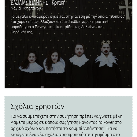
ΒΑΣΙΛΙΑΣ ΙΩΑΝΝΗΣ - Κριτική
Νάγια Παπαπάνου
Το μεγάλο ενδιαφέρον έγκειται στην άνεση με την οποία ηθοποιοί
και χαρακτήρες αλλάζουν «στρατόπεδα», χαρακτηριστικό
παράδειγμα ο Παναγιώτης Ιωσηφίδης ως Δελφίνος και
Καρδινάλιος. ...
Σχόλια χρηστών
Για να συμμετέχετε στην συζήτηση πρέπει να γίνετε μέλη.
Λάβετε μέρος σε κάποια συζήτηση κάνοντας roll-over στο
αρχικό σχόλιο και πατήστε το κουμπί "Απάντηση". Για να
εισάγετε ένα νέο σχόλιο χρησιμοποιήστε την φόρμα στο