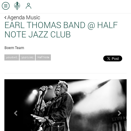
Agenda Music
EARL THOMAS BAND @ HALF
NOTE JAZZ CLUB
Boem Team
μουσική
χορηγίες
Half Note
Previous
Next