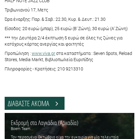
HALF NOTE JAZZ CLUB
Τριβωνιανού 17, Μετς
Ώρα έναρξης: Παρ. & Σαβ.: 22.30, Κυρ. & Δευτ.: 21.30
Είσοδος: 20 ευρώ (μπαρ), 25 ευρώ (Β’ Ζώνη), 30 ευρώ (Α’ Ζώνη)
*** την Δευτέρα 2/4 έκπτωση 5 ευρώ σε όλες τις ζώνες για
κατόχους κάρτας ανεργίας και φοιτητές
Προπώληση :
www.viva.gr
στα καταστήματα : Seven Spots, Reload
Stores, Media Markt, Βιβλιοπωλεία Ευριπίδης
Πληροφορίες - Κρατήσεις: 210 9213310
ΔΙΑΒΑΣΤΕ ΑΚΟΜΑ
Εκδρομή στα Λαγκάδια (Αρκαδία)
Boem Team
Τον περασμένο Οκτώβριο είχα την ευκαιρία για μία τελευταία