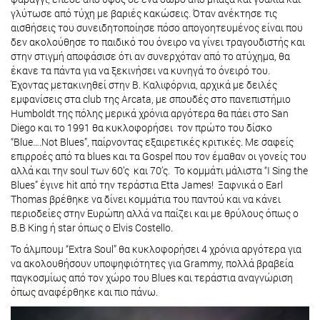
γλύτωσε από τύχη με βαριές κακώσεις. Όταν ανέκτησε τις
αισθήσεις του συνειδητοποίησε πόσο απογοητευμένος είναι που
δεν ακολούθησε το παιδικό του όνειρο να γίνει τραγουδιστής και
στην στιγμή αποφάσισε ότι αν συνερχόταν από το ατύχημα, θα
έκανε τα πάντα για να ξεκινήσει να κυνηγά το όνειρό του.
Έχοντας μετακινηθεί στην Β. Καλιφόρνια, αρχικά με δειλές
εμφανίσεις στα club της Arcata, με σπουδές στο πανεπιστήμιο
Humboldt της πόλης μερικά χρόνια αργότερα θα πάει στο San
Diego και το 1991 θα κυκλοφορήσει τον πρώτο του δίσκο
“Blue….Not Blues”, παίρνοντας εξαιρετικές κριτικές. Με σαφείς
επιρροές από τα blues και τα Gospel που τον έμαθαν οι γονείς του
αλλά και την soul των 60’ς και 70’ς. Το κομμάτι μάλιστα “I Sing the
Blues” έγινε hit από την τεράστια Etta James! Ξαφνικά ο Earl
Thomas βρέθηκε να δίνει κομμάτια του παντού και να κάνει
περιοδείες στην Ευρώπη αλλά να παίζει και με θρύλους όπως ο
B.B King ή star όπως ο Elvis Costello.
Το άλμπουμ “Extra Soul” θα κυκλοφορήσει 4 χρόνια αργότερα για
να ακολουθήσουν υποψηφιότητες για Grammy, πολλά βραβεία
παγκοσμίως από τον χώρο του Blues και τεράστια αναγνώριση
όπως αναφέρθηκε και πιο πάνω.