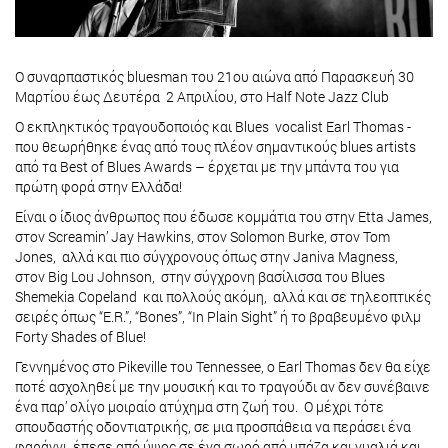
O συναρπαστικός bluesman του 21ου αιώνα από Παρασκευή 30
Μαρτίου έως Δευτέρα 2 Απριλίου, στο Half Note Jazz Club
Ο εκπληκτικός τραγουδοποιός και Blues vocalist Earl Thomas -
που θεωρήθηκε ένας από τους πλέον σημαντικούς blues artists
από τα Best of Blues Awards – έρχεται με την μπάντα του για
πρώτη φορά στην Ελλάδα!
Είναι ο ίδιος άνθρωπος που έδωσε κομμάτια του στην Etta James,
στον Screamin’ Jay Hawkins, στον Solomon Burke, στον Tom
Jones, αλλά και πιο σύγχρονους όπως στην Janiva Magness,
στον Big Lou Johnson, στην σύγχρονη βασίλισσα του Blues
Shemekia Copeland και πολλούς ακόμη, αλλά και σε τηλεοπτικές
σειρές όπως “Ε.R.”, “Bones”, “In Plain Sight” ή το βραβευμένο φιλμ
Forty Shades of Blue!
Γεννημένος στο Pikeville του Tennessee, ο Earl Thomas δεν θα είχε
ποτέ ασχοληθεί με την μουσική και το τραγούδι αν δεν συνέβαινε
ένα παρ’ ολίγο μοιραίο ατύχημα στη ζωή του. Ο μέχρι τότε
σπουδαστής οδοντιατρικής, σε μια προσπάθεια να περάσει ένα
φαράγγι, έπεσε από ύψος σε ένα σωρό από μπάζα και γυαλιά και