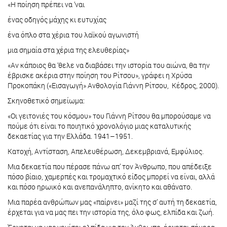
«Η ποίηση πρέπει να ‘ναι
ένας οδηγός μάχης κι ευτυχίας
ένα όπλο στα χέρια του λαϊκού αγωνιστή
μια σημαία στα χέρια της ελευθερίας»
«Αν κάποιος θα ‘θελε να διαβάσει την ιστορία του αιώνα, θα την
έβρισκε ακέρια στην ποίηση του Ρίτσου», γράφει η Χρύσα
Προκοπάκη («Εισαγωγή» Ανθολογία Γιάννη Ρίτσου, Κέδρος, 2000).
Σκηνοθετικό σημείωμα:
«Οι γειτονιές του κόσμου» του Γιάννη Ρίτσου θα μπορούσαμε να
πούμε ότι είναι το ποιητικό χρονολόγιο μιας καταλυτικής
δεκαετίας για την Ελλάδα. 1941–1951.
Κατοχή, Αντίσταση, Απελευθέρωση, Δεκεμβριανά, Εμφύλιος.
Μια δεκαετία που πέρασε πάνω απ’ τον Άνθρωπο, που απέδειξε
πόσο βίαιο, χαμερπές και τρομαχτικό είδος μπορεί να είναι, αλλά
και πόσο ηρωικό και ανεπανάληπτο, ανίκητο και αθάνατο.
Μια παρέα ανθρώπων μας «παίρνει» μαζί της σ’ αυτή τη δεκαετία,
έρχεται για να μας πει την ιστορία της, όλο φως, ελπίδα και ζωή.