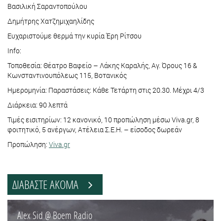
Βασιλική Σαραντοπούλου
Δημήτρης Χατζημιχαηλίδης
Ευχαριστούμε θερμά την κυρία Έρη Ρίτσου
Info:
Τοποθεσία: Θέατρο Βαφείο – Λάκης Καραλής, Αγ. Όρους 16 &
Κωνσταντινουπόλεως 115, Βοτανικός
Ημερομηνία: Παραστάσεις: Κάθε Τετάρτη στις 20.30. Μέχρι 4/3
Διάρκεια: 90 λεπτά
Τιμές εισιτηρίων: 12 κανονικό, 10 προπώληση μέσω Viva.gr, 8
φοιτητικό, 5 ανέργων, Ατέλεια Σ.Ε.Η. – είσοδος δωρεάν
Προπώληση:
Viva.gr
ΔΙΑΒΑΣΤΕ ΑΚΟΜΑ
Alex Sid @ Boem Radio