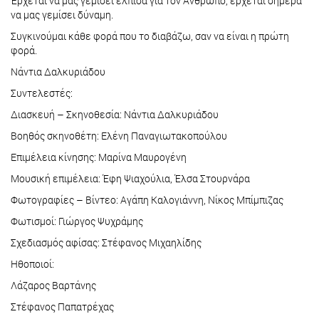
Έρχεται να μας γεμίσει ελπίδα για τον Άνθρωπο, έρχεται σήμερα
να μας γεμίσει δύναμη.
Συγκινούμαι κάθε φορά που το διαβάζω, σαν να είναι η πρώτη
φορά.
Νάντια Δαλκυριάδου
Συντελεστές:
Διασκευή – Σκηνοθεσία: Νάντια Δαλκυριάδου
Βοηθός σκηνοθέτη: Ελένη Παναγιωτακοπούλου
Επιμέλεια κίνησης: Μαρίνα Μαυρογένη
Μουσική επιμέλεια: Έφη Ψιαχούλια, Έλσα Στουρνάρα
Φωτογραφίες – Βίντεο: Αγάπη Καλογιάννη, Νίκος Μπίμπιζας
Φωτισμοί: Γιώργος Ψυχράμης
Σχεδιασμός αφίσας: Στέφανος Μιχαηλίδης
Ηθοποιοί:
Λάζαρος Βαρτάνης
Στέφανος Παπατρέχας