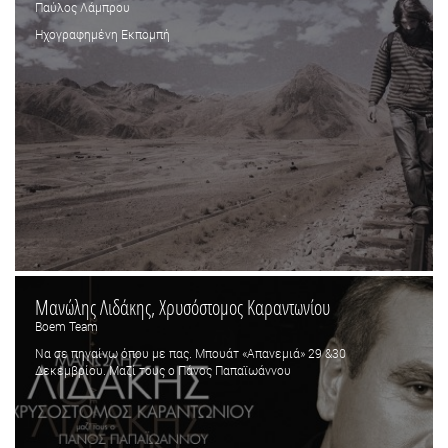
Παύλος Λάμπρου
Ηχογραφημένη Εκπομπή
Μανώλης Λιδάκης, Χρυσόστομος Καραντωνίου
Boem Team
Να σε πηγαίνω όπου με πας. Μπουάτ «Απανεμιά» 29 &30
Δεκεμβρίου. Μαζί τους ο Πάνος Παπαϊωάννου