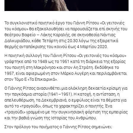
Το συγκλονιστικό ποιητικό έργο του Γιάννη Ρίτσου «Οι γειτονιές
του κόσμου» θα εξακολουθήσει να παρουσιάζεται επί σκηνής του
θεάτρου Βαφείο – Λάκης Καραλής, σε σκηνοθεσία Νάντιας
Δαλκυριάδου, κάθε Τετάρτη στις 20.30 λόγω της εξαιρετικά
θερμής ανταπόκρισης του κοινού έως 4 Μαρτίου 2020.
Η ποιητική συλλογή του Γιάννη Ρίτσου «Οι γειτονιές του κόσμου»
γράφτηκε από το 1949 ως το 1951 κατά τη διάρκεια της εξορίας
του ποιητή στη Μακρόνησο και στον Αη Στράτη. Εκδόθηκε το
1957, είναι αφιερωμένη στον Μάρκο Αυγέρη και περιλαμβάνεται
στον Τόμο Ε «Τα Επικαιρικά».
Ο Γιάννης Ρίτσος ανασυνθέτει μια ολόκληρη δεκαετία κρίσιμη για
την παγκόσμια ιστορία (1941–1951). Η κατοχή, η αντίσταση, η
απελευθέρωση, τα Δεκεμβριανά, ο εμφύλιος είναι τα θέματα για
αυτό το «τραγούδι», όπως το χαρακτηρίζει ο ποιητής. Ένα
«τραγούδι» γραμμένο με την συγκινησιακή φόρτιση της εμπειρίας
και την βαθιά γνώση της Ιστορίας του Ανθρώπου.
Στον πρόλογο του ποιήματος ο Γιάννης Ρίτσος σημειώνει: