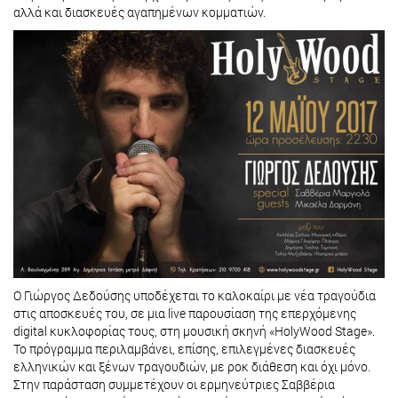
αλλά και διασκευές αγαπημένων κομματιών.
Ο Γιώργος Δεδούσης υποδέχεται το καλοκαίρι με νέα τραγούδια
στις αποσκευές του, σε μια live παρουσίαση της επερχόμενης
digital κυκλοφορίας τους, στη μουσική σκηνή «HolyWood Stage».
Το πρόγραμμα περιλαμβάνει, επίσης, επιλεγμένες διασκευές
ελληνικών και ξένων τραγουδιών, με ροκ διάθεση και όχι μόνο.
Στην παράσταση συμμετέχουν οι ερμηνεύτριες Σαββέρια