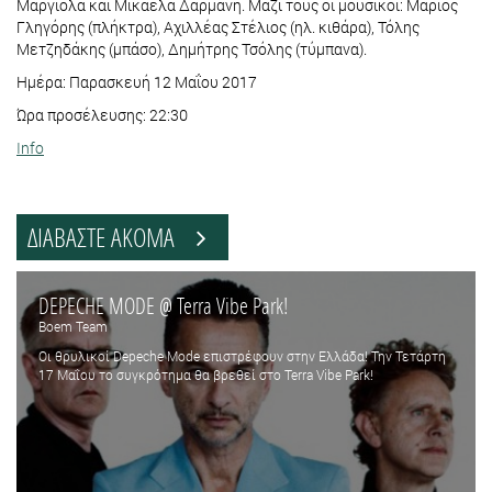
Μαργιολά και Μικαέλα Δαρμάνη. Μαζί τους οι μουσικοί: Μάριος
Γληγόρης (πλήκτρα), Αχιλλέας Στέλιος (ηλ. κιθάρα), Τόλης
Μετζηδάκης (μπάσο), Δημήτρης Τσόλης (τύμπανα).
Ημέρα: Παρασκευή 12 Μαΐου 2017
Ώρα προσέλευσης: 22:30
Info
ΔΙΑΒΑΣΤΕ ΑΚΟΜΑ
DEPECHE MODE @ Terra Vibe Park!
Boem Team
Oι θρυλικοί Depeche Mode επιστρέφουν στην Ελλάδα! Την Τετάρτη
17 Μαΐου το συγκρότημα θα βρεθεί στο Terra Vibe Park!