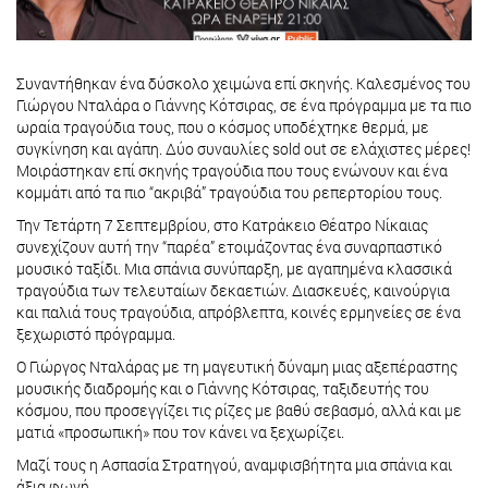
Συναντήθηκαν ένα δύσκολο χειμώνα επί σκηνής. Καλεσμένος του
Γιώργου Νταλάρα ο Γιάννης Κότσιρας, σε ένα πρόγραμμα με τα πιο
ωραία τραγούδια τους, που ο κόσμος υποδέχτηκε θερμά, με
συγκίνηση και αγάπη. Δύο συναυλίες sold out σε ελάχιστες μέρες!
Μοιράστηκαν επί σκηνής τραγούδια που τους ενώνουν και ένα
κομμάτι από τα πιο “ακριβά” τραγούδια του ρεπερτορίου τους.
Την Τετάρτη 7 Σεπτεμβρίου, στο Κατράκειο Θέατρο Νίκαιας
συνεχίζουν αυτή την “παρέα” ετοιμάζοντας ένα συναρπαστικό
μουσικό ταξίδι. Μια σπάνια συνύπαρξη, με αγαπημένα κλασσικά
τραγούδια των τελευταίων δεκαετιών. Διασκευές, καινούργια
και παλιά τους τραγούδια, απρόβλεπτα, κοινές ερμηνείες σε ένα
ξεχωριστό πρόγραμμα.
Ο Γιώργος Νταλάρας με τη μαγευτική δύναμη μιας αξεπέραστης
μουσικής διαδρομής και ο Γιάννης Κότσιρας, ταξιδευτής του
κόσμου, που προσεγγίζει τις ρίζες µε βαθύ σεβασμό, αλλά και µε
ματιά «προσωπική» που τον κάνει να ξεχωρίζει.
Μαζί τους η Ασπασία Στρατηγού, αναμφισβήτητα μια σπάνια και
άξια φωνή.