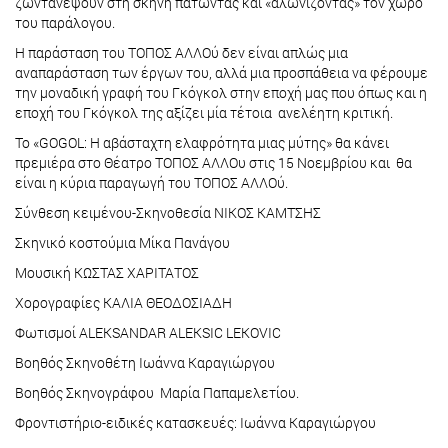
ζωντανέψουν στη σκηνή πατώντας και «αλωνίζοντας» τον χώρο
του παράλογου.
Η παράσταση του ΤΟΠΟΣ ΑΛΛΟύ δεν είναι απλώς μια
αναπαράσταση των έργων του, αλλά μια προσπάθεια να φέρουμε
την μοναδική γραφή του Γκόγκολ στην εποχή μας που όπως και η
εποχή του Γκόγκολ της αξίζει μία τέτοια ανελέητη κριτική.
Το «GOGOL: Η αβάσταχτη ελαφρότητα μιας μύτης» θα κάνει
πρεμιέρα στο Θέατρο ΤΟΠΟΣ ΑΛΛΟυ στις 15 Νοεμβρίου και θα
είναι η κύρια παραγωγή του ΤΟΠΟΣ ΑΛΛΟύ.
Σύνθεση κειμένου-Σκηνοθεσία ΝΙΚΟΣ ΚΑΜΤΣΗΣ
Σκηνικό κοστούμια Μίκα Πανάγου
Μουσική ΚΩΣΤΑΣ ΧΑΡΙΤΑΤΟΣ
Χορογραφίες ΚΑΛΙΑ ΘΕΟΔΟΣΙΑΔΗ
Φωτισμοί ALEKSANDAR ALEKSIC LEKOVIC
Βοηθός Σκηνοθέτη Ιωάννα Καραγιώργου
Βοηθός Σκηνογράφου Μαρία Παπαμελετίου.
Φροντιστήριο-ειδικές κατασκευές: Ιωάννα Καραγιώργου