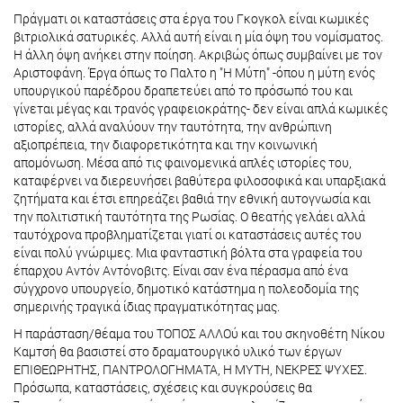
Πράγματι οι καταστάσεις στα έργα του Γκογκολ είναι κωμικές
βιτριολικά σατυρικές. Αλλά αυτή είναι η μία όψη του νομίσματος.
Η άλλη όψη ανήκει στην ποίηση. Ακριβώς όπως συμβαίνει με τον
Αριστοφάνη. Έργα όπως το Παλτο η "Η Μύτη" -όπου η μύτη ενός
υπουργικού παρέδρου δραπετεύει από το πρόσωπό του και
γίνεται μέγας και τρανός γραφειοκράτης- δεν είναι απλά κωμικές
ιστορίες, αλλά αναλύουν την ταυτότητα, την ανθρώπινη
αξιοπρέπεια, την διαφορετικότητα και την κοινωνική
απομόνωση. Μέσα από τις φαινομενικά απλές ιστορίες του,
καταφέρνει να διερευνήσει βαθύτερα φιλοσοφικά και υπαρξιακά
ζητήματα και έτσι επηρεάζει βαθιά την εθνική αυτογνωσία και
την πολιτιστική ταυτότητα της Ρωσίας. Ο θεατής γελάει αλλά
ταυτόχρονα προβληματίζεται γιατί οι καταστάσεις αυτές του
είναι πολύ γνώριμες. Μια φανταστική βόλτα στα γραφεία του
έπαρχου Αντόν Αντόνοβιτς. Είναι σαν ένα πέρασμα από ένα
σύγχρονο υπουργείο, δημοτικό κατάστημα η πολεοδομία της
σημερινής τραγικά ίδιας πραγματικότητας μας.
Η παράσταση/θέαμα του ΤΟΠΟΣ ΑΛΛΟύ και του σκηνοθέτη Νίκου
Καμτσή θα βασιστεί στο δραματουργικό υλικό των έργων
ΕΠΙΘΕΩΡΗΤΗΣ, ΠΑΝΤΡΟΛΟΓΗΜΑΤΑ, Η ΜΥΤΗ, ΝΕΚΡΕΣ ΨΥΧΕΣ.
Πρόσωπα, καταστάσεις, σχέσεις και συγκρούσεις θα