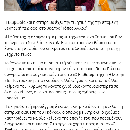
Η κωμωδία και η σάτιρα θα έχει την τιμητική της την επόμενη
θεατρική περίοδο, στο θέατρο "Τόπος Αλλού".
«Η Αβάσταχτη ελαφρότητα μιας μύτης» είναι ένα θέαμα που δεν
το έγραψε ο Νικολάι Γκόγκολ..Είναι ωστόσο ένα θέμα που το
έργο και η ευφυία του επικρατούν και δεσπόζουν από την αρχή
μέχρι το τέλος.
Το έργο αποτελεί μια ευρηματική σύνθεση εμπνευσμένη από τα
πιο χαρακτηριστικά και αγαπημένα έργα του σπουδαίου Ρώσου
συγγραφέα και συγκεκριμένα από το «Ο Επιθεωρητής», «Η Μύτη»,
«Τα Παντρολογήματα» κυρίως, αλλά ψήγματα και από τα άλλα
κείμενα του, κυρίως τα λογοτεχνικά βρίσκονται διάσπαρτα σε
όλο το κείμενο, στις καταστάσεις και στις σχέσεις των
προσώπων.
Η σκηνοθετική προσέγγιση έχει ως κεντρικό άξονα τη ανελέητη
σατιρική διάθεση του Γκόγκολ, ο οποίος με βιτριολικό χιούμορ,
καυτηριάζει τα κακώς κείμενα της εποχής του, που παραμένουν
διαχρονικά και επίκαιρα. Στο έργο, οι χαρακτήρες από τον «Ο
Επιθεωρητής» συναντούν απρόσμενα τον ήρωα από τη «Μύτη»,