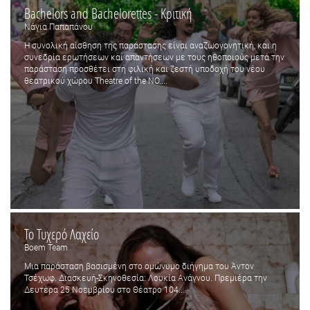
Bachelors and Bachelorettes - Κριτική
Νάγια Παπαπάνου
Η συνολική αίσθηση της παράστασης είναι αναζωογονητική, και η
συνεδρία ερωτήσεων και απαντήσεων με τους ηθοποιούς μετά την
παράσταση προσθέτει στη φιλική και ζεστή υποδοχή του νέου
θεατρικού χώρου Theatre of the NO....
Το Τυχερό Λαχείο
Boem Team
Μια παράσταση βασισμένη στο ομώνυμο διήγημα του Άντον
Τσέχωφ. Διασκευή-Σκηνοθεσία: Λουκία Ανάγνου. Πρεμιέρα την
Δευτέρα 25 Νοεμβρίου στο Θέατρο 104...