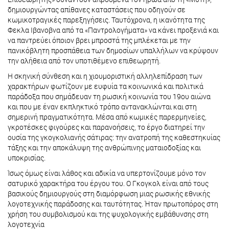
δημιουργώντας απίθανες καταστάσεις που οδηγούν σε
κωμικοτραγικές παρεξηγήσεις. Ταυτόχρονα, η ικανότητα της
Φεκλα Ιβανοβνα από τα «Παντρολογήματα» να κάνει προξενιά και
να παντρεύει όποιον βρει μπροστά της μπλέκεται με την
πανικόβλητη προσπάθεια των δημοσίων υπαλλήλων να κρύψουν
την αλήθεια από τον υποτιθέμενο επιθεωρητή.
Η σκηνική σύνθεση και η χιουμοριστική αλληλεπίδραση των
χαρακτήρων φωτίζουν με ευφυία τα κοινωνικά και πολιτικά
παράδοξα που σημάδευαν τη ρωσική κοινωνία του 19ου αιώνα
και που με έναν εκπληκτικό τρόπο αντανακλώνται και στη
σημερινή πραγματικότητα. Μέσα από κωμικές παρερμηνείες,
γκροτέσκες φιγούρες και παρανοήσεις, το έργο διατηρεί την
ουσία της γκογκολιανής σάτιρας: την ανατροπή της καθεστηκυίας
τάξης και την αποκάλυψη της ανθρώπινης ματαιοδοξίας και
υποκρισίας.
Ίσως όμως είναι λάθος και αδικία να υπερτονίζουμε μόνο τον
σατυρικό χαρακτήρα του έργου του. Ο Γκογκολ είναι από τους
βασικούς δημιουργούς στη διαμόρφωση μιας ρωσικής εθνικής
λογοτεχνικής παράδοσης και ταυτότητας. Ήταν πρωτοπόρος στη
χρήση του συμβολισμού και της ψυχολογικής εμβάθυνσης στη
λογοτεχνία