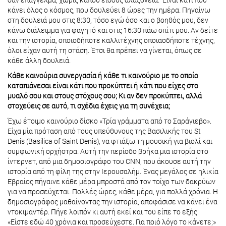
κάνει όλος ο κόσμος, που δουλεύει 8 ώρες την ημέρα. Πηγαίνω
στη δουλειά μου στις 8:30, τόσο εγώ όσο και ο βοηθός μου, δεν
κάνω διάλειμμα για φαγητό και στις 16:30 πάω σπίτι μου. Αν δείτε
και την ιστορία, οποιοδήποτε καλλιτέχνης οποιασδήποτε τέχνης,
όλοι είχαν αυτή τη στάση. Έτσι θα πρέπει να γίνεται, όπως σε
κάθε άλλη δουλειά.
Κάθε καινούρια συνεργασία ή κάθε τι καινούριο με το οποίο
καταπιάνεσαι είναι κάτι που προκύπτει ή κάτι που είχες στο
μυαλό σου και στους στόχους σου; Κι αν δεν προκύπτει, αλλά
στοχεύεις σε αυτό, τι σχέδια έχεις για τη συνέχεια;
Έχω έτοιμο καινούριο δίσκο «Τρία γράμματα από το Σαράγιεβο».
Είχα μία πρόταση από τους υπεύθυνους της Βασιλικής του St
Denis (Basilica of Saint Denis), να φτιάξω τη μουσική για βιολί και
συμφωνική ορχήστρα. Αυτή την περίοδο βρήκα μια ιστορία στο
ίντερνετ, από μια δημοσιογράφο του CNN, που άκουσε αυτή την
ιστορία από τη φίλη της στην Ιερουσαλήμ. Ένας μεγάλος σε ηλικία
Εβραίος πήγαινε κάθε μέρα μπροστά από τον τοίχο των δακρύων
για να προσεύχεται. Πολλές ώρες, κάθε μέρα, για πολλά χρόνια. Η
δημοσιογράφος μαθαίνοντας την ιστορία, αποφάσισε να κάνει ένα
ντοκιμαντέρ. Πήγε λοιπόν κι αυτή εκεί και του είπε το εξής:
«Είστε εδώ 40 χρόνια και προσεύχεστε. Για ποιό λόγο το κάνετε;»