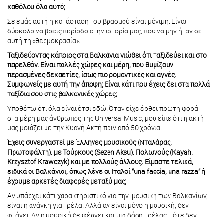
καθόλου όλο αυτό;
Σε εμάς αυτή η κατάσταση του βρασμού είναι μόνιμη. Είναι
δύσκολο να βρεις περίοδο στην ιστορία μας, που να μην ήταν σε
αυτή τη «θερμοκρασία».
Ταξιδεύοντας κάποιος στα Βαλκάνια νιώθει ότι ταξιδεύει και στο
παρελθόν. Είναι πολλές χώρες και μέρη, που θυμίζουν
περασμένες δεκαετίες, ίσως πιο ρομαντικές και αγνές.
Συμφωνείς με αυτή την άποψη; Είναι κάτι που έχεις δει στα πολλά
ταξίδια σου στις βαλκανικές χώρες;
Υποθέτω ότι όλα είναι έτσι εδώ. Όταν είχε έρθει πρώτη φορά
στα μέρη μας άνθρωπος της Universal Music, μου είπε ότι η ακτή
μας μοιάζει με την Κυανή Ακτή πριν από 50 χρόνια.
Έχεις συνεργαστεί με Έλληνες μουσικούς (Νταλάρας,
Πρωτοψάλτη), με Τούρκους (Sezen Aksu), Πολωνούς (Kayah,
Krzysztof Krawczyk) και με πολλούς άλλους. Είμαστε τελικά,
ειδικά οι Βαλκάνιοι, όπως λένε οι Ιταλοί “una faccia, una razza” ή
έχουμε αρκετές διαφορές μεταξύ μας;
Αν υπάρχει κάτι χαρακτηριστικό για την μουσική των Βαλκανίων,
είναι η ανάγκη για τρέλα. Αλλά αν είναι μόνο η μουσική, δεν
φτάνει. Αν η μουσική δε φέρνει και μια δόση τρέλας, τότε δεν