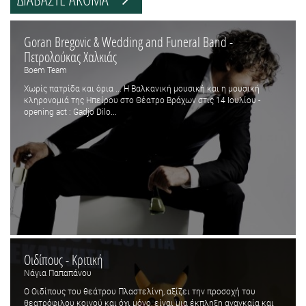
Goran Bregovic & Wedding and Funeral Band -
Πετρολούκας Χαλκιάς
Boem Team
Χωρίς πατρίδα και όρια ... Η Βαλκανική μουσική και η μουσική
κληρονομιά της Ηπείρου στο Θέατρο Βράχων στις 14 Ιουλίου -
opening act : Gadjo Dilo...
Οιδίπους - Κριτική
Νάγια Παπαπάνου
Ο Οιδίπους του θεάτρου Πλαστελίνη, αξίζει την προσοχή του
θεατρόφιλου κοινού και όχι μόνο, είναι μια έκπληξη αναγκαία και