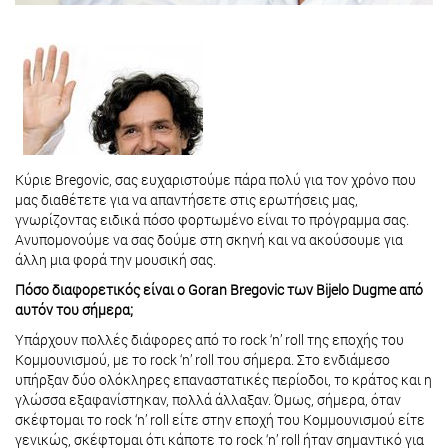
Κύριε Bregovic, σας ευχαριστούμε πάρα πολύ για τον χρόνο που
μας διαθέτετε για να απαντήσετε στις ερωτήσεις μας,
γνωρίζοντας ειδικά πόσο φορτωμένο είναι το πρόγραμμα σας.
Ανυπομονούμε να σας δούμε στη σκηνή και να ακούσουμε για
άλλη μια φορά την μουσική σας.
Πόσο διαφορετικός είναι ο Goran Bregovic των Bijelo Dugme από
αυτόν του σήμερα;
Υπάρχουν πολλές διάφορες από το rock ‘n’ roll της εποχής του
Κομμουνισμού, με το rock ‘n’ roll του σήμερα. Στο ενδιάμεσο
υπήρξαν δύο ολόκληρες επαναστατικές περίοδοι, το κράτος και η
γλώσσα εξαφανίστηκαν, πολλά άλλαξαν. Όμως, σήμερα, όταν
σκέφτομαι το rock ‘n’ roll είτε στην εποχή του Κομμουνισμού είτε
γενικώς, σκέφτομαι ότι κάποτε το rock ‘n’ roll ήταν σημαντικό για