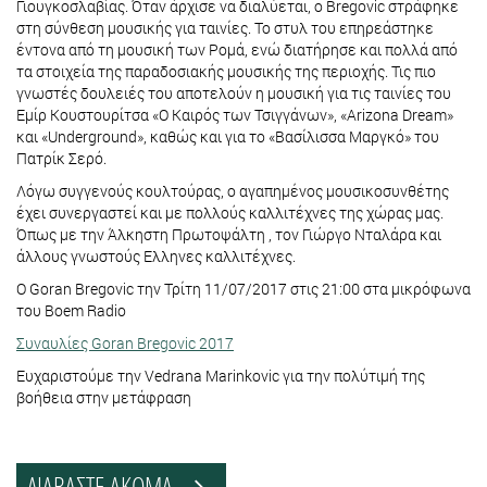
Γιουγκοσλαβίας. Όταν άρχισε να διαλύεται, ο Bregovic στράφηκε
στη σύνθεση μουσικής για ταινίες. Το στυλ του επηρεάστηκε
έντονα από τη μουσική των Ρομά, ενώ διατήρησε και πολλά από
τα στοιχεία της παραδοσιακής μουσικής της περιοχής. Τις πιο
γνωστές δουλειές του αποτελούν η μουσική για τις ταινίες του
Εμίρ Κουστουρίτσα «Ο Καιρός των Τσιγγάνων», «Arizona Dream»
και «Underground», καθώς και για το «Βασίλισσα Μαργκό» του
Πατρίκ Σερό.
Λόγω συγγενούς κουλτούρας, ο αγαπημένος μουσικοσυνθέτης
έχει συνεργαστεί και με πολλούς καλλιτέχνες της χώρας μας.
Όπως με την Άλκηστη Πρωτοψάλτη , τον Γιώργο Νταλάρα και
άλλους γνωστούς Ελληνες καλλιτέχνες.
Ο Goran Bregovic την Τρίτη 11/07/2017 στις 21:00 στα μικρόφωνα
του Boem Radio
Συναυλίες Goran Bregovic 2017
Ευχαριστούμε την Vedrana Marinkovic για την πολύτιμή της
βοήθεια στην μετάφραση
ΔΙΑΒΑΣΤΕ ΑΚΟΜΑ