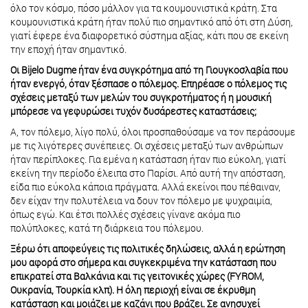
όλο τον κόσμο, πόσο μάλλον για τα κουμουνιστικά κράτη. Στα
κουμουνιστικά κράτη ήταν πολύ πιο σημαντικό από ότι στη Δύση,
γιατί έφερε ένα διαφορετικό σύστημα αξίας, κάτι που σε εκείνη
την εποχή ήταν σημαντικό.
Οι Bijelo Dugme ήταν ένα συγκρότημα από τη Γιουγκοσλαβία που
ήταν ενεργό, όταν ξέσπασε ο πόλεμος. Επηρέασε ο πόλεμος τις
σχέσεις μεταξύ των μελών του συγκροτήματος ή η μουσική
μπόρεσε να γεφυρώσει τυχόν δυσάρεστες καταστάσεις;
Α, τον πόλεμο, λίγο πολύ, όλοι προσπαθούσαμε να τον περάσουμε
με τις λιγότερες συνέπειες. Οι σχέσεις μεταξύ των ανθρώπων
ήταν περίπλοκες. Για εμένα η κατάσταση ήταν πιο εύκολη, γιατί
εκείνη την περίοδο έλειπα στο Παρίσι. Από αυτή την απόσταση,
είδα πιο εύκολα κάποια πράγματα. Αλλά εκείνοι που πέθαιναν,
δεν είχαν την πολυτέλεια να δουν τον πόλεμο με ψυχραιμία,
όπως εγώ. Και έτσι πολλές σχέσεις γίνανε ακόμα πιο
πολύπλοκες, κατά τη διάρκεια του πόλεμου.
Ξέρω ότι αποφεύγεις τις πολιτικές δηλώσεις, αλλά η ερώτηση
μου αφορά στο σήμερα και συγκεκριμένα την κατάσταση που
επικρατεί στα Βαλκάνια και τις γειτονικές χώρες (FYROM,
Ουκρανία, Τουρκία κλπ). Η όλη περιοχή είναι σε έκρυθμη
κατάσταση και μοιάζει με καζάνι που βράζει. Σε ανησυχεί