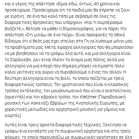
και ο γέρος της απάντησε «Είμαι εδώ, όντως, 40 χρόνια και
προσεύχομαι. Προσεύχομαι ότι τα παιδιά μας θα έπρεπε να ζουν
με ειρήνη, σε ένα πιο καλό τόπο με σεβασμό σε όλες τις
διαφορετικές θρησκείες που υπάρχουν. «Και τι συμπέρασμα
βγάζετε;», θέλησε να μάθει η δημοσιογράφος, για να πάρει την
απάντηση «Ότι μιλάω σε ένα τοίχο». Είναι πασιφανές το ηθικό
δίδαγμα, ότι ο θεός μας έχει στείλει στη Γη να λύσουμε μόνοι μας
τα προβλήματα μας. Μετά, έψαχνα αλληγορίες που θα μπορούσαν
να με βοηθήσουν να τα γράψω όλα αυτά και μια αλληγορία είναι
το Σαράγιεβο. Δεν είναι πλέον το όνομα μιας πόλης, αλλά μια
αλληγορία για μια εποχή που σήμερα μπορεί να είμαστε πολύ
καλοί γείτονες και αύριο να πυροβολούμε ο ένας τον άλλον. Η
δεύτερη αλληγορία είναι το βιολί, το οποίο παίζεται με τρεις
διαφορετικούς τρόπους: Τον χριστιανικό που είναι ο κλασσικός
τρόπος εκτέλεσης, τον μουσουλμανικό που είναι ο ανατολίτικος
(οριεντάλ) και τον εβραϊκό τρόπο, τον Kletzmer (Παραδοσιακή
μουσική των Ασκενάζι Εβραίων της Ανατολικής Ευρώπης, με
χορευτικές μελωδίες και ορχηστρική μουσική για γάμους και
γιορτές).
Αυτές είναι τρεις αρκετά διαφορετικές τεχνικές. Ξεκίνησα να
γράφω ένα κονσέρτο για τη συμφωνική ορχήστρα και στις τρείς
φόρμες, το οποίο παρουσιάζω με συμφωνικές ορχήστρες σε όλη