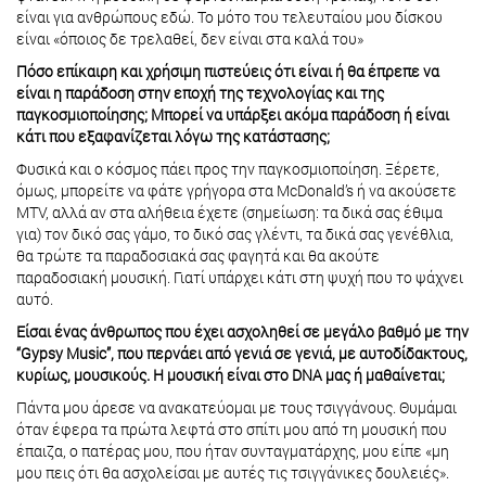
είναι για ανθρώπους εδώ. Το μότο του τελευταίου μου δίσκου
είναι «όποιος δε τρελαθεί, δεν είναι στα καλά του»
Πόσο επίκαιρη και χρήσιμη πιστεύεις ότι είναι ή θα έπρεπε να
είναι η παράδοση στην εποχή της τεχνολογίας και της
παγκοσμιοποίησης; Μπορεί να υπάρξει ακόμα παράδοση ή είναι
κάτι που εξαφανίζεται λόγω της κατάστασης;
Φυσικά και ο κόσμος πάει προς την παγκοσμιοποίηση. Ξέρετε,
όμως, μπορείτε να φάτε γρήγορα στα McDonald’s ή να ακούσετε
MTV, αλλά αν στα αλήθεια έχετε (σημείωση: τα δικά σας έθιμα
για) τον δικό σας γάμο, το δικό σας γλέντι, τα δικά σας γενέθλια,
θα τρώτε τα παραδοσιακά σας φαγητά και θα ακούτε
παραδοσιακή μουσική. Γιατί υπάρχει κάτι στη ψυχή που το ψάχνει
αυτό.
Είσαι ένας άνθρωπος που έχει ασχοληθεί σε μεγάλο βαθμό με την
“Gypsy Music”, που περνάει από γενιά σε γενιά, με αυτοδίδακτους,
κυρίως, μουσικούς. Η μουσική είναι στο DNA μας ή μαθαίνεται;
Πάντα μου άρεσε να ανακατεύομαι με τους τσιγγάνους. Θυμάμαι
όταν έφερα τα πρώτα λεφτά στο σπίτι μου από τη μουσική που
έπαιζα, ο πατέρας μου, που ήταν συνταγματάρχης, μου είπε «μη
μου πεις ότι θα ασχολείσαι με αυτές τις τσιγγάνικες δουλειές».