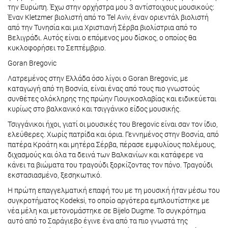
την Ευρώπη. Έχω στην ορχήστρα μου 3 αντίστοιχους μουσικούς:
Έναν Kletzmer βιολιστή από το Tel Aviv, έναν οριεντάλ βιολιστή
από την Τυνησία και μια Χριστιανή Σέρβα βιολίστρια από το
Βελιγράδι. Αυτός είναι ο επόμενος μου δίσκος, ο οποίος θα
κυκλοφορήσει το Σεπτέμβριο.
Goran Bregovic
Λατρεμένος στην Ελλάδα όσο λίγοι ο Goran Bregovic, με
καταγωγή από τη Βοσνία, είναι ένας από τους πιο γνωστούς
συνθέτες ολόκληρης της πρώην Γιουγκοσλαβίας και ειδικεύεται
κυρίως στο βαλκανικό και τσιγγάνικο είδος μουσικής.
Τσιγγάνικοι ήχοι, γιατί οι μουσικές του Bregovic είναι σαν τον ίδιο,
ελεύθερες. Χωρίς πατρίδα και όρια. Γεννημένος στην Βοσνία, από
πατέρα Κροάτη και μητέρα Σέρβα, πέρασε εμφυλίους πολέμους,
διχασμούς και όλα τα δεινά των Βαλκανίων και κατάφερε να
κάνει τα βιώματα του τραγούδι ξορκίζοντας τον πόνο. Τραγούδι
εκστασιασμένο, ξεσηκωτικό.
Η πρώτη επαγγελματική επαφή του με τη μουσική ήταν μέσω του
συγκροτήματος Kodeksi, το οποίο αργότερα εμπλουτίστηκε με
νέα μέλη και μετονομάστηκε σε Bijelo Dugme. Το συγκρότημα
αυτό από το Σαράγιεβο έγινε ένα από τα πιο γνωστά της