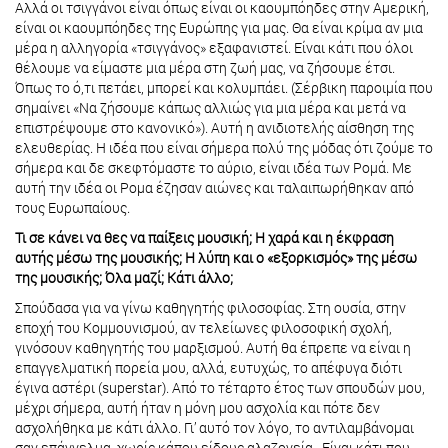
Αλλά οι τσιγγάνοι είναι όπως είναι οι καουμπόηδες στην Αμερική,
είναι οι καουμπόηδες της Ευρώπης για μας. Θα είναι κρίμα αν μια
μέρα η αλληγορία «τσιγγάνος» εξαφανιστεί. Είναι κάτι που όλοι
θέλουμε να είμαστε μια μέρα στη ζωή μας, να ζήσουμε έτσι.
Όπως το ό,τι πετάει, μπορεί και κολυμπάει. (Σέρβικη παροιμία που
σημαίνει «Να ζήσουμε κάπως αλλιώς για μια μέρα και μετά να
επιστρέψουμε στο κανονικό»). Αυτή η ανιδιοτελής αίσθηση της
ελευθερίας. Η ιδέα που είναι σήμερα πολύ της μόδας ότι ζούμε το
σήμερα και δε σκεφτόμαστε το αύριο, είναι ιδέα των Ρομά. Με
αυτή την ιδέα οι Ρομα έζησαν αιώνες και ταλαιπωρήθηκαν από
τους Ευρωπαίους.
Τι σε κάνει να θες να παίξεις μουσική; Η χαρά και η έκφραση
αυτής μέσω της μουσικής; Η λύπη και ο «εξορκισμός» της μέσω
της μουσικής; Όλα μαζί; Κάτι άλλο;
Σπούδασα για να γίνω καθηγητής φιλοσοφίας. Στη ουσία, στην
εποχή του Κομμουνισμού, αν τελείωνες φιλοσοφική σχολή,
γινόσουν καθηγητής του μαρξισμού. Αυτή θα έπρεπε να είναι η
επαγγελματική πορεία μου, αλλά, ευτυχώς, το απέφυγα διότι
έγινα αστέρι (superstar). Από το τέταρτο έτος των σπουδών μου,
μέχρι σήμερα, αυτή ήταν η μόνη μου ασχολία και πότε δεν
ασχολήθηκα με κάτι άλλο. Γι’ αυτό τον λόγο, το αντιλαμβάνομαι
σαν επάγγελμα, χωρίς κάπου είδους αλαζονεία. Είναι κάτι που