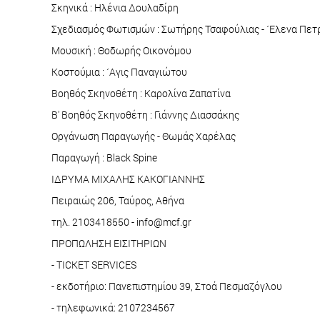
Σκηνικά : Ηλένια Δουλαδίρη
Σχεδιασμός Φωτισμών : Σωτήρης Τσαφούλιας - ´Ελενα Πε
Μουσική : Θοδωρής Οικονόμου
Κοστούμια : ´Αγις Παναγιώτου
Βοηθός Σκηνοθέτη : Καρολίνα Ζαπατίνα
Β' Βοηθός Σκηνοθέτη : Γιάννης Διασσάκης
Οργάνωση Παραγωγής - Θωμάς Χαρέλας
Παραγωγή : Black Spine
ΙΔΡΥΜΑ ΜΙΧΑΛΗΣ ΚΑΚΟΓΙΑΝΝΗΣ
Πειραιώς 206, Ταύρος, Αθήνα
τηλ. 2103418550 - info@mcf.gr
ΠΡΟΠΩΛΗΣΗ ΕΙΣΙΤΗΡΙΩΝ
- TICKET SERVICES
- εκδοτήριο: Πανεπιστημίου 39, Στοά Πεσμαζόγλου
- τηλεφωνικά: 2107234567