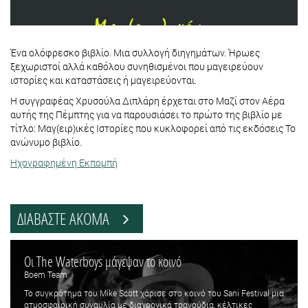
Ένα ολόφρεσκο βιβλίο. Μια συλλογή διηγημάτων. Ήρωες
ξεχωριστοί αλλά καθόλου συνηθισμένοι που μαγειρεύουν
ιστορίες και καταστάσεις ή μαγειρεύονται.
Η συγγραφέας Χρυσούλα Διπλάρη έρχεται στο Μαζί στον Αέρα
αυτής της Πέμπτης για να παρουσιάσει το πρώτο της βιβλίο με
τίτλο: Μαγ(ειρ)ικές Ιστορίες που κυκλοφορεί από τις εκδόσεις Το
ανώνυμο βιβλίο.
Ηχογραφημένη Εκπομπή
ΔΙΑΒΑΣΤΕ ΑΚΟΜΑ
Οι The Waterboys μάγεψαν το κοινό
Boem Team
Το συγκρότημα του Mike Scott χάρισε στο κοινό του Sani Festival μια
ατμοσφαιρική συναυλία με διαχρονικά τραγούδια, κέλτικες