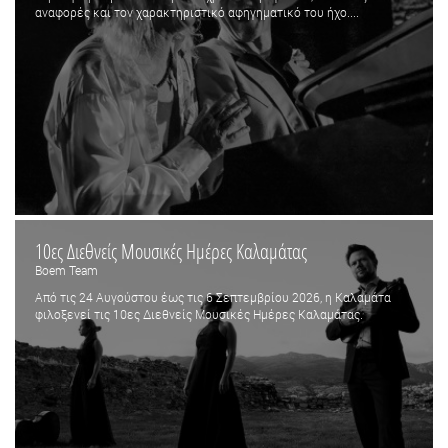
αναφορές και τον χαρακτηριστικό αφηγηματικό του ήχο....
10ες Διεθνείς Μουσικές Ημέρες Καλαμάτας
Boem Team
Από τις 24 Αυγούστου έως τις 6 Σεπτεμβρίου 2026, η Καλαμάτα
φιλοξενεί τις 10ες Διεθνείς Μουσικές Ημέρες Καλαμάτας.