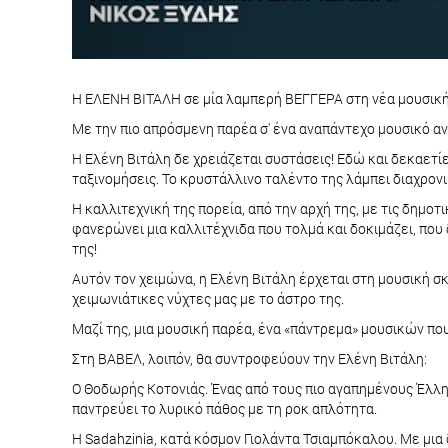
Η ΕΛΕΝΗ ΒΙΤΑΛΗ σε μία λαμπερή ΒΕΓΓΕΡΑ στη νέα μουσικ
Με την πιο απρόσμενη παρέα σ' ένα αναπάντεχο μουσικό α
Η Ελένη Βιτάλη δε χρειάζεται συστάσεις! Εδώ και δεκαετίε
ταξινομήσεις. Το κρυστάλλινο ταλέντο της λάμπει διαχρο
Η καλλιτεχνική της πορεία, από την αρχή της, με τις δημο
φανερώνει μια καλλιτέχνιδα που τολμά και δοκιμάζει, που
της!
Αυτόν τον χειμώνα, η Ελένη Βιτάλη έρχεται στη μουσική σκ
χειμωνιάτικες νύχτες μας με το άστρο της.
Μαζί της, μια μουσική παρέα, ένα «πάντρεμα» μουσικών που
Στη ΒΑΒΕΛ, λοιπόν, θα συντροφεύουν την Ελένη Βιτάλη:
Ο Θοδωρής Κοτονιάς. Ένας από τους πιο αγαπημένους Έλλην
παντρεύει το λυρικό πάθος με τη ροκ απλότητα.
Η Sadahzinia, κατά κόσμον Γιολάντα Τσιαμπόκαλου. Με μια