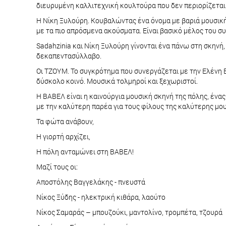
διευρυμένη καλλιτεχνική κουλτούρα που δεν περιορίζεται 
Η Νίκη Ξυλούρη. Κουβαλώντας ένα όνομα με βαριά μουσική
με τα πιο απρόσμενα ακούσματα. Είναι βασικό μέλος του συγ
Sadahzinia και Νίκη Ξυλούρη γίνονται ένα πάνω στη σκηνή,
δεκαπεντασύλλαβο.
Οι ΤΖΟΥΜ. Το συγκρότημα που συνεργάζεται με την Ελένη Β
δύσκολο κοινό. Μουσικά τολμηροί και ξεχωριστοί.
Η ΒΑΒΕΛ είναι η καινούργια μουσική σκηνή της πόλης, ένα
με την καλύτερη παρέα για τους φίλους της καλύτερης μου
Τα φώτα ανάβουν,
Η γιορτή αρχίζει,
Η πόλη ανταμώνει στη ΒΑΒΕΛ!
Μαζί τους οι:
Αποστόλης Βαγγελάκης - πνευστά
Νίκος Ξύδης - ηλεκτρική κιθάρα, λαούτο
Νίκος Σαμαράς – μπουζούκι, μαντολίνο, τρομπέτα, τζουρά