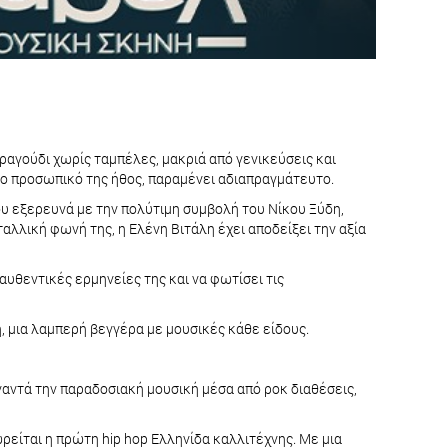
τραγούδι χωρίς ταμπέλες, μακριά από γενικεύσεις και
το προσωπικό της ήθος, παραμένει αδιαπραγμάτευτο.
που εξερευνά με την πολύτιμη συμβολή του Νίκου Ξύδη,
αλλική φωνή της, η Ελένη Βιτάλη έχει αποδείξει την αξία
αυθεντικές ερμηνείες της και να φωτίσει τις
ή, μια λαμπερή βεγγέρα με μουσικές κάθε είδους.
ναντά την παραδοσιακή μουσική μέσα από ροκ διαθέσεις,
ρείται η πρώτη hip hop Ελληνίδα καλλιτέχνης. Με μια