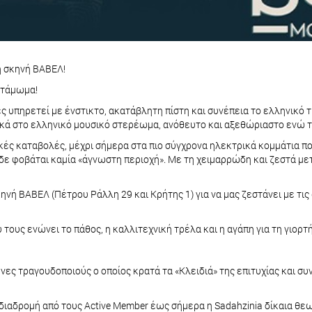
ή σκηνή ΒΑΒΕΛ!
ντάμωμα!
ς υπηρετεί με ένστικτο, ακατάβλητη πίστη και συνέπεια το ελληνικό 
νικά στο ελληνικό μουσικό στερέωμα, ανόθευτο και αξεθώριαστο ενώ 
τικές καταβολές, μέχρι σήμερα στα πιο σύγχρονα ηλεκτρικά κομμάτια 
 δε φοβάται καμία «άγνωστη περιοχή». Με τη χειμαρρώδη και ζεστά μετ
ηνή ΒΑΒΕΛ (Πέτρου Ράλλη 29 και Κρήτης 1) για να μας ζεστάνει με τις 
 τους ενώνει το πάθος, η καλλιτεχνική τρέλα και η αγάπη για τη γιορτ
ες τραγουδοποιούς ο οποίος κρατά τα «Κλειδιά» της επιτυχίας και συ
 διαδρομή από τους Active Member έως σήμερα η Sadahzinia δίκαια θεω