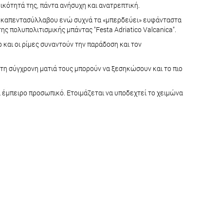
ικότητά της, πάντα ανήσυχη και ανατρεπτική.
 δεκαπεντασύλλαβου ενώ συχνά τα «μπερδεύει» ευφάνταστα
ης πολυπολιτισμικής μπάντας "Festa Adriatico Valcanica".
 και οι ρίμες συναντούν την παράδοση και τον
 τη σύγχρονη ματιά τους μπορούν να ξεσηκώσουν και το πιο
ι έμπειρο προσωπικό. Ετοιμάζεται να υποδεχτεί το χειμώνα