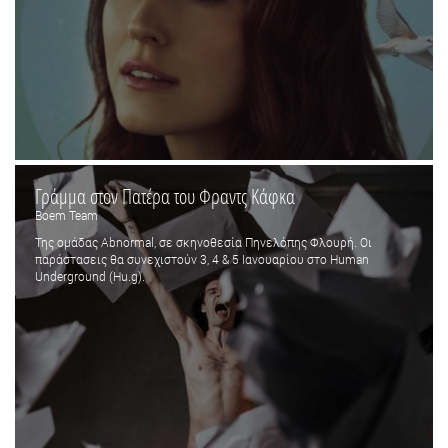
Γράμμα στον Πατέρα του Φραντς Κάφκα
Boem Team
Της ομάδας Αbnormal, σε σκηνοθεσία Πηνελόπης Φλουρή. Οι
παράστασεις θα συνεχιστούν 3, 4 & 5 Ιανουαρίου στο Human
Underground (Ηu.g).