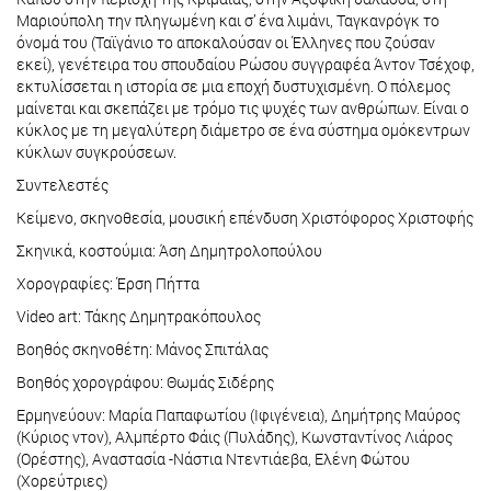
Μαριούπολη την πληγωμένη και σ’ ένα λιμάνι, Ταγκανρόγκ το
όνομά του (Ταϊγάνιο το αποκαλούσαν οι Έλληνες που ζούσαν
εκεί), γενέτειρα του σπουδαίου Ρώσου συγγραφέα Άντον Τσέχοφ,
εκτυλίσσεται η ιστορία σε μια εποχή δυστυχισμένη. Ο πόλεμος
μαίνεται και σκεπάζει με τρόμο τις ψυχές των ανθρώπων. Είναι ο
κύκλος με τη μεγαλύτερη διάμετρο σε ένα σύστημα ομόκεντρων
κύκλων συγκρούσεων.
Συντελεστές
Κείμενο, σκηνοθεσία, μουσική επένδυση Χριστόφορος Χριστοφής
Σκηνικά, κοστούμια: Άση Δημητρολοπούλου
Χορογραφίες: Έρση Πήττα
Video art: Τάκης Δημητρακόπουλος
Βοηθός σκηνοθέτη: Μάνος Σπιτάλας
Βοηθός χορογράφου: Θωμάς Σιδέρης
Ερμηνεύουν: Μαρία Παπαφωτίου (Ιφιγένεια), Δημήτρης Μαύρος
(Κύριος ντον), Αλμπέρτο Φάις (Πυλάδης), Κωνσταντίνος Λιάρος
(Ορέστης), Αναστασία -Νάστια Ντεντιάεβα, Ελένη Φώτου
(Χορεύτριες)