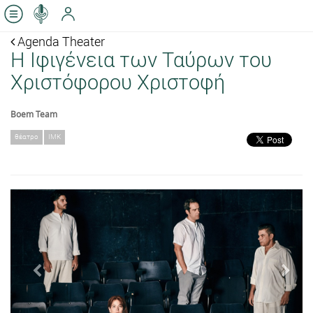
Agenda Theater
Η Ιφιγένεια των Ταύρων του
Χριστόφορου Χριστοφή
Boem Team
θέατρο
ΙΜΚ
Previous
Next