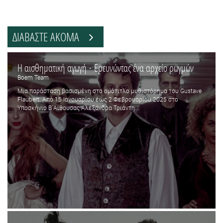
ΔΙΑΒΑΣΤΕ ΑΚΟΜΑ
H αισθηματική αγωγή · Ερευνώντας ένα αρχείο ρωγμών
Boem Team
Μια παράσταση βασισμένη στο ομότιτλο μυθιστόρημα του Gustave
Flaubert. Από 15 Ιανουαρίου έως 2 Φεβρουαρίου 2025 στο
Υποσκήνιο Β΄Αίθουσας Αλεξάνδρα Τριάντη...