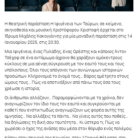
Η θεατρική παράσταση Η Ιφιγένεια των Ταύρων, σε κείμενο,
σκηνοθεσία και μουσική Χριστόφορου Χριστοφή έρχεται στο
Ίδρυμα Μιχάλης Κακογιάννης για μία μοναδική παράσταση στις 14
Ιανουαρίου 2025, στις 20:30.
Μια Ιφιγένεια, ένας Πυλάδης, ένας Ορέστης και κάποιος Άντον
Τσέχοφ σε ένα αντάμωμα άχρονο θα χαράξουν ομόκεντρους
κύκλους σε μια αέναη σύγκρουση με τον εαυτό τους και τους
υπόλοιπους. Όλοι τους απόγονοι των συνώνυμων ιστορικών
προσώπων. Κληρονομιά το όνομά τους… Βάρος αμέτρητο στους
ώμους τους… Πώς να αποτινάξουν από πάνω τους όσα τους
χρέωσε η ιστορία;
Οι άνθρωποι αλλάζουν… Παραμορφώνονται με τα χρόνια, δεν
αναγνωρίζουν τον ίδιο τους τον εαυτό και συγκρούονται με
καθετί που ενστικτωδώς αναγνωρίζουν ως φορέα αυτής της
αμνησίας… Να αλλάξεις τα πάντα… Να γίνεις αυτός που ποθείς…
Να δηλώσεις τη δική σου ταυτότητα… Κι ύστερα τι; Πώς να
χωρέσει ο ήχος της ανάσας σου μέσα στον θόρυβο ενός πολέμου;
Κάπου στην περιοχή της Κριμαίας, στην Αζοφική θάλασσα, στη