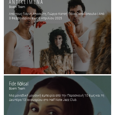
Α Ν Τ Ι Κ Ε Ι Μ Ε Ν Α
Boem Team
Από τους Γιάννη Αποσκίτη, Γιώργο Κατσή, Πάνο Παπαδόπουλο | Από
3 Φεβρουαρίου έως 8 Απριλίου 2025
Fide Köksal
Boem Team
Μια μοναδική μουσική εμπειρία από την Παρασκευή 10 έως και τη
Δευτέρα 13 Ιανουαρίου στο Half Note Jazz Club.