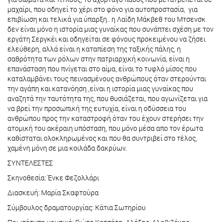
μαχαίρι, που οδηγεί το χέρι στο φόνο για αυτοπροστασία, για
επιβίωση και τελικά για ύπαρξη.. η Λαίδη Μάκβεθ του Μτσενσκ
δεν είναι μόνο η ιστορία μιας γυναίκας που συνάπτει σχέση με τον
εργάτη Σεργκέι και οδηγείται σε φόνους προκειμένου να ζήσει
ελεύθερη, αλλά είναι η καταπίεση της ταξικής πάλης, η
σαθρότητα των ρόλων στην πατριαρχική κοινωνία, είναι η
επανάσταση που πνίγεται στο αίμα, είναι το τυφλό μίσος που
καταλαμβάνει τους πεινασμένους ανθρώπους όταν στερούνται
την αγάπη και κατανόηση ,είναι η ιστορία μιας γυναίκας που
αναζητά την ταυτότητα της, που θυσιάζεται, που αγωνίζεται για
να βρεί την προσωπική της ευτυχία, είναι η οδύσσεια του
ανθρώπου προς την καταστροφή όταν του έχουν στερήσει την
ατομική του ακέραιη υπόσταση, που μόνο μέσα απο τον έρωτα
καθίσταται ολοκληρωμένος και που θα συντριβεί στο τέλος,
χαμένη μόνη σε μια κοιλάδα δακρύων.
ΣΥΝΤΕΛΕΣΤΕΣ
Σκηνοθεσία: Ένκε Φεζολλάρι
Διασκευή: Μαρία Σκαφτούρα
Σύμβουλος δραματουργίας: Κάτια Σωτηρίου