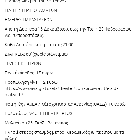
Η Λαίδη Μάκβεθ του Μντσένσκ
ΓΙΑ ΤΗ ΣΤΗΛΗ ΘΕΑΜΑΤΩΝ:
ΗΜΕΡΕΣ ΠΑΡΑΣΤΑΣΕΩΝ:
Από τη Δευτέρα 16 Δεκεμβρίου, έως την Τρίτη 25 Φεβρουαρίου,
για 20 παραστάσεις.
Κάθε Δευτέρα και Τρίτη στις 21:00
ΔΙΑΡΚΕΙΑ: 80' (χωρίς διάλειμμα)
ΤΙΜΕΣ ΕΙΣΙΤΗΡΙΩΝ:
Γενική είσοδος: 15 ευρώ
Προπώληση viva : 12 ευρώ :
https://www.viva.gr/tickets/theater/polyxoros-vault/i-laidi-
makveth/
Φοιτητές / ΑμΕΑ / Κάτοχοι Κάρτας Ανεργίας (ΟΑΕΔ): 10 ευρώ
Πολυχώρος VAULT THEATRE PLUS
Μελενίκου 26, Γκάζι, Βοτανικός
Πλησιέστερος σταθμός μετρό: Κεραμεικός (8' περίπου με τα
πόδια)