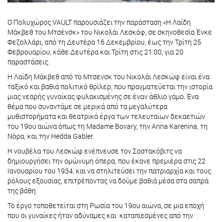
O Πολυχώρος VAULT παρουσιάζει την παράσταση «Η Λαίδη
Μάκβεθ του Μτσένσκ» του Νικολάι Λεσκόφ, σε σκηνοθεσία Ένκε
Φεζολλάρι, από τη Δευτέρα 16 Δεκεμβρίου, έως την Τρίτη 25
Φεβρουαρίου, κάθε Δευτέρα και Τρίτη στις 21:00, για 20
παραστάσεις.
Η Λαίδη Μάκβεθ από το Μτσενσκ του Νικολάι Λεσκώφ είναι ένα
ταξικό και βαθιά πολιτικό θρίλερ, που πραγματεύεται την ιστορία
μιας νεαρής γυναίκας φυλακισμένης σε έναν άθλιο γάμο. Ένα
θέμα που συναντάμε σε μερικά από τα μεγαλύτερα
μυθιστορήματα και θεατρικά έργα των τελευταίων δεκαετιών
του 19ου αιώνα όπως τη Madame Bovary, την Anna Karenina, τη
Νόρα, και την Hedda Gabler.
Η νουβέλα του Λεσκώφ ενέπνευσε τον Σοστακόβιτς να
δημιουργήσει την ομώνυμη όπερα, που έκανε πρεμιέρα στις 22
Ιανουαρίου του 1934, και να στηλιτεύσει την πατριαρχία και τους
ρόλους εξουσίας, επιτρέποντας να δούμε βαθιά μέσα στα σαπρά
της βάθη.
Το έργο τοποθετείται στη Ρωσία του 19ου αιώνα, σε μια εποχή
που οι γυναίκες ήταν αδύναμες και καταπιεσμένες από την