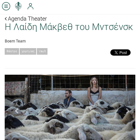
Agenda Theater
Η Λαίδη Μάκβεθ του Μντσένσκ
Boem Team
θέατρο
χορηγίες
Vault
Previous
Next