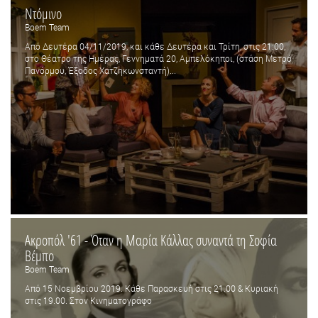
Ντόμινο
Boem Team
Από Δευτέρα 04/11/2019, και κάθε Δευτέρα και Τρίτη, στις 21:00,
στο Θέατρο της Ημέρας, Γεννηματά 20, Αμπελόκηποι, (στάση Μετρό
Πανόρμου, Έξοδος Χατζηκωνσταντή)...
Ακροπόλ '61 - Όταν η Μαρία Κάλλας συναντά τη Σοφία
Βέμπο
Boem Team
Από 15 Νοεμβρίου 2019. Κάθε Παρασκευή στις 21.00 & Κυριακή
στις 19.00. Στον Κινηματογράφο