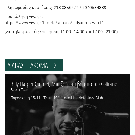
Πληροφορίες-κρατήσεις: 213 0356472 / 6949534889
Προπώληση viva.gr :
https://www.viva.gr/tickets/venues/polyxoros-vault/
(για τηλεφωνικές κρατήσεις 11:00 - 14:00 και 17:00 - 21:00)
ΔΙΑΒΑΣΤΕ ΑΚΟΜΑ
Billy Harper Quintet, Μια ζωή στα βήματα του Coltrane
Boem Team
Παρασκευή 15/11 - Τρίτη 19/11 στο Half Note Jazz Club