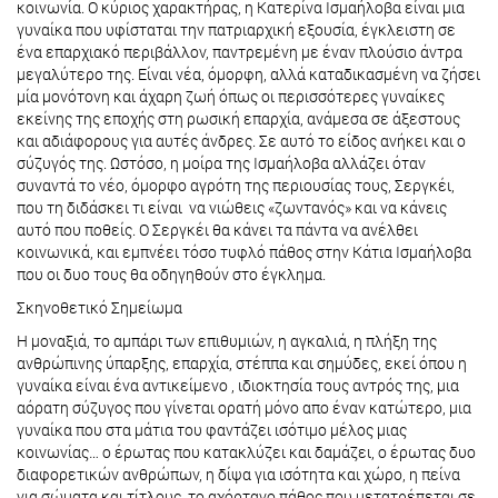
κοινωνία. Ο κύριος χαρακτήρας, η Κατερίνα Ισμαήλοβα είναι μια
γυναίκα που υφίσταται την πατριαρχική εξουσία, έγκλειστη σε
ένα επαρχιακό περιβάλλον, παντρεμένη με έναν πλούσιο άντρα
μεγαλύτερο της. Είναι νέα, όμορφη, αλλά καταδικασμένη να ζήσει
μία μονότονη και άχαρη ζωή όπως οι περισσότερες γυναίκες
εκείνης της εποχής στη ρωσική επαρχία, ανάμεσα σε άξεστους
και αδιάφορους για αυτές άνδρες. Σε αυτό το είδος ανήκει και ο
σύζυγός της. Ωστόσο, η μοίρα της Ισμαήλοβα αλλάζει όταν
συναντά το νέο, όμορφο αγρότη της περιουσίας τους, Σεργκέι,
που τη διδάσκει τι είναι να νιώθεις «ζωντανός» και να κάνεις
αυτό που ποθείς. Ο Σεργκέι θα κάνει τα πάντα να ανέλθει
κοινωνικά, και εμπνέει τόσο τυφλό πάθος στην Κάτια Ισμαήλοβα
που οι δυο τους θα οδηγηθούν στο έγκλημα.
Σκηνοθετικό Σημείωμα
Η μοναξιά, το αμπάρι των επιθυμιών, η αγκαλιά, η πλήξη της
ανθρώπινης ύπαρξης, επαρχία, στέππα και σημύδες, εκεί όπου η
γυναίκα είναι ένα αντικείμενο , ιδιοκτησία τους αντρός της, μια
αόρατη σύζυγος που γίνεται ορατή μόνο απο έναν κατώτερο, μια
γυναίκα που στα μάτια του φαντάζει ισότιμο μέλος μιας
κοινωνίας… ο έρωτας που κατακλύζει και δαμάζει, ο έρωτας δυο
διαφορετικών ανθρώπων, η δίψα για ισότητα και χώρο, η πείνα
για σώματα και τίτλους, το αχόρταγο πάθος που μετατρέπεται σε