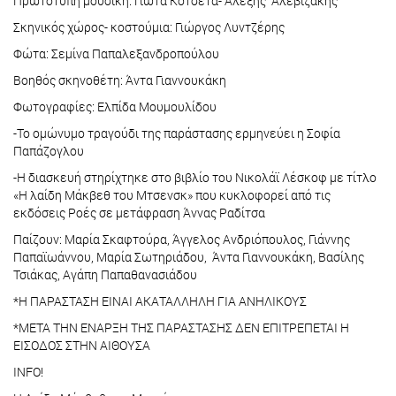
Πρωτότυπη μουσική: Γιώτα Κοτσέτα- Αλέξης Αλεβιζάκης
Σκηνικός χώρος- κοστούμια: Γιώργος Λυντζέρης
Φώτα: Σεμίνα Παπαλεξανδροπούλου
Βοηθός σκηνοθέτη: Άντα Γιαννουκάκη
Φωτογραφίες: Ελπίδα Μουμουλίδου
-Το ομώνυμο τραγούδι της παράστασης ερμηνεύει η Σοφία
Παπάζογλου
-Η διασκευή στηρίχτηκε στο βιβλίο του Νικολάϊ Λέσκοφ με τίτλο
«Η λαίδη Μάκβεθ του Μτσενσκ» που κυκλοφορεί από τις
εκδόσεις Ροές σε μετάφραση Άννας Ραδίτσα
Παίζουν: Μαρία Σκαφτούρα, Άγγελος Ανδριόπουλος, Γιάννης
Παπαϊωάννου, Μαρία Σωτηριάδου, Άντα Γιαννουκάκη, Βασίλης
Τσιάκας, Αγάπη Παπαθανασιάδου
*Η ΠΑΡΑΣΤΑΣΗ ΕΙΝΑΙ ΑΚΑΤΑΛΛΗΛΗ ΓΙΑ ΑΝΗΛΙΚΟΥΣ
*ΜΕΤΑ ΤΗΝ ΕΝΑΡΞΗ ΤΗΣ ΠΑΡΑΣΤΑΣΗΣ ΔΕΝ ΕΠΙΤΡΕΠΕΤΑΙ Η
ΕΙΣΟΔΟΣ ΣΤΗΝ ΑΙΘΟΥΣΑ
INFO!