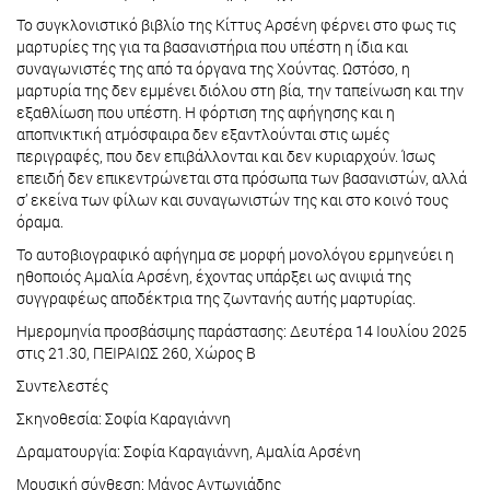
Το συγκλονιστικό βιβλίο της Κίττυς Αρσένη φέρνει στο φως τις
μαρτυρίες της για τα βασανιστήρια που υπέστη η ίδια και
συναγωνιστές της από τα όργανα της Χούντας. Ωστόσο, η
μαρτυρία της δεν εμμένει διόλου στη βία, την ταπείνωση και την
εξαθλίωση που υπέστη. Η φόρτιση της αφήγησης και η
αποπνικτική ατμόσφαιρα δεν εξαντλούνται στις ωμές
περιγραφές, που δεν επιβάλλονται και δεν κυριαρχούν. Ίσως
επειδή δεν επικεντρώνεται στα πρόσωπα των βασανιστών, αλλά
σ’ εκείνα των φίλων και συναγωνιστών της και στο κοινό τους
όραμα.
Το αυτοβιογραφικό αφήγημα σε μορφή μονολόγου ερμηνεύει η
ηθοποιός Αμαλία Αρσένη, έχοντας υπάρξει ως ανιψιά της
συγγραφέως αποδέκτρια της ζωντανής αυτής μαρτυρίας.
Ημερομηνία προσβάσιμης παράστασης: Δευτέρα 14 Ιουλίου 2025
στις 21.30, ΠΕΙΡΑΙΩΣ 260, Χώρος Β
Συντελεστές
Σκηνοθεσία: Σοφία Καραγιάννη
Δραματουργία: Σοφία Καραγιάννη, Αμαλία Αρσένη
Μουσική σύνθεση: Μάνος Αντωνιάδης