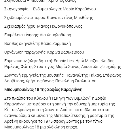
Σκηνοθεσία – Μουσική: Χρήστος Θάνος
Σκηνογραφία – Ενδυματολογία: Μαρία Καραθάνου
Σχεδιασμός φωτισμού: Κωνσταντίνος Μπεθάνης
Σχεδιασμός ήχου: Μάνος Γεωργακόπουλος
Επιμέλεια κίνησης: Λία Χαμηλοθώρη
Βοηθός σκηνοθέτη: Βάσια Ζορμπαλή
Οργάνωση παραγωγής: Κορίνα Βασιλειάδου
Ερμηνεύουν (αλφαβητικά): Sophie Lies, Ηρώ Μπέζου, Φοίβος
Ριμένας, Φώτης Στρατηγός, Μαρία Χάνου, Αποστόλης Ψυχράμης
Ζωντανή ερμηνεία της μουσικής: Παναγιώτης Γκίκας, Στέφανος
Δουβίτσας, Χρήστος Θάνος, Πηνελόπη Σκαλκώτου
Μπουμπουλίνας 18 της Σοφίας Καραγιάννη
Στο πλαίσιο του Κύκλου “Η Σκηνή των Βιβλίων”, η Σοφία
Καραγιάννη μεταφέρει στη σκηνή την οδυνηρή μαρτυρία της
Κίττυς Αρσένη από τη Χούντα. Από τα πιο εμβληματικά και
αναγνωρίσιμα κείμενα της Μεταπολίτευσης, η μαρτυρία της
Αρσένη εκδόθηκε το 1975 σφραγίζοντας με τον τίτλο
Μπουμπουλίνας 18 μια ολόκληρη εποχή.