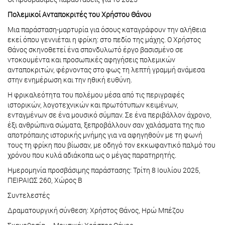
Πολεμικοί Ανταποκριτές του Χρήστου Θάνου
Μια παράσταση-μαρτυρία για όσους καταγράφουν την αλήθεια
εκεί όπου γεννιέται η φρίκη: στο πεδίο της μάχης. Ο Χρήστος
Θάνος σκηνοθετεί ένα σπονδυλωτό έργο βασισμένο σε
ντοκουμέντα και προσωπικές αφηγήσεις πολεμικών
ανταποκριτών, φέρνοντας στο φως τη λεπτή γραμμή ανάμεσα
στην ενημέρωση και την ηθική ευθύνη.
Η φρικαλεότητα του πολέμου μέσα από τις περιγραφές
ιστορικών, λογοτεχνικών και πρωτότυπων κειμένων,
ενταγμένων σε ένα μουσικό σύμπαν. Σε ένα περιβάλλον άχρονο,
έξι ανθρώπινα σώματα, ξεπροβάλλουν σαν χαλάσματα της πιο
αποτρόπαιης ιστορικής μνήμης για να αφηγηθούν με τη φωνή
τους τη φρίκη που βίωσαν, με οδηγό τον εκκωφαντικό παλμό του
χρόνου που κυλά αδιάκοπα ως ο μέγας παρατηρητής.
Ημερομηνία προσβάσιμης παράστασης: Τρίτη 8 Ιουλίου 2025,
ΠΕΙΡΑΙΩΣ 260, Χώρος Β
Συντελεστές
Δραματουργική σύνθεση: Χρήστος Θάνος, Ηρώ Μπέζου