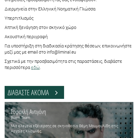
Διερμηνεία στην Ελληνική Νοηματική Γλώσσα
Υπερτιτλισμός
Απτική ξενάγηση στον σκηνικό χώρο
Ακουστική περιγραφή
Για υποστήριξη στη διαδικασία κράτησης θέσεων, επικοινωνήστε
μαζί μας με email στο info@liminal.eu
Σχετικά με την προσβασιμότητα στις παραστάσεις, διαβάστε
περισσότερα
εδώ
.
ΔΙΑΒΑΣΤΕ ΑΚΟΜΑ
Σοφοκλή Αντιγόνη
Boem Team
Μια ελεγεία εξέγερσης σε σκηνοθεσία Θέμη Μουμουλίδη στις
Αρχαίες Κλεωνές.