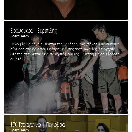
Θραύσματα | Ευριπίδης
Boem Team
Γνωριμία με Αρχαία Θέατρα της Ελλάδας, 2ος χρόνος. Μια σκηνική
σύνθεση στα όρια του θεάτρου και της αρχαιολογίας. Σε Αρχαία
Θέατρα στην Αττική και τα νησιά | Ιούλιος – Σεπτέμβριος. Είσοδος
δωρεάν...
170 Τετραγωνικά | Περιοδεία
Boem Team