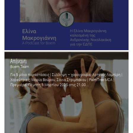
Απέναντι
Boem Team
Για 5 μόνο παραστάσεις | Σύλληψη – χορογραφία: Άρτεμις Λαμπίρη |
Χορεύτριες: Μαρία Βούρου, Σάνια Στριμπάκου | PalmTree MCA |
Πρεμιέρα: Πέμπτη 6 Μαρτίου 2025 στις 21:00...