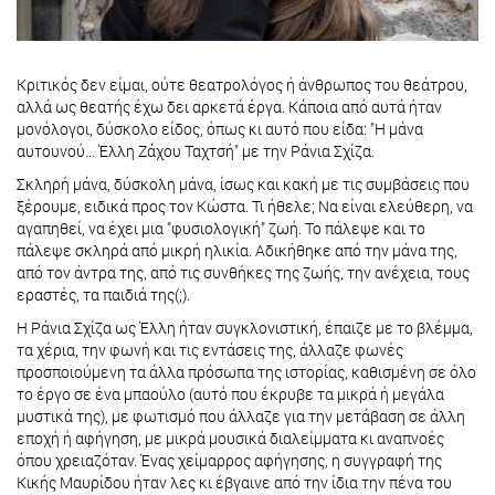
Κριτικός δεν είμαι, ούτε θεατρολόγος ή άνθρωπος του θεάτρου,
αλλά ως θεατής έχω δει αρκετά έργα. Κάποια από αυτά ήταν
μονόλογοι, δύσκολο είδος, όπως κι αυτό που είδα: "Η μάνα
αυτουνού… Έλλη Ζάχου Ταχτσή" με την Ράνια Σχίζα.
Σκληρή μάνα, δύσκολη μάνα, ίσως και κακή με τις συμβάσεις που
ξέρουμε, ειδικά προς τον Κώστα. Τι ήθελε; Να είναι ελεύθερη, να
αγαπηθεί, να έχει μια "φυσιολογική" ζωή. Το πάλεψε και το
πάλεψε σκληρά από μικρή ηλικία. Αδικήθηκε από την μάνα της,
από τον άντρα της, από τις συνθήκες της ζωής, την ανέχεια, τους
εραστές, τα παιδιά της(;).
Η Ράνια Σχίζα ως Έλλη ήταν συγκλονιστική, έπαιζε με το βλέμμα,
τα χέρια, την φωνή και τις εντάσεις της, άλλαζε φωνές
προσποιούμενη τα άλλα πρόσωπα της ιστορίας, καθισμένη σε όλο
το έργο σε ένα μπαούλο (αυτό που έκρυβε τα μικρά ή μεγάλα
μυστικά της), με φωτισμό που άλλαζε για την μετάβαση σε άλλη
εποχή ή αφήγηση, με μικρά μουσικά διαλείμματα κι αναπνοές
όπου χρειαζόταν. Ένας χείμαρρος αφήγησης, η συγγραφή της
Κικής Μαυρίδου ήταν λες κι έβγαινε από την ίδια την πένα του