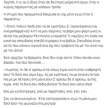
Ταχτσή, τι κι αν ο ίδιος ήταν σε δεύτερη μοίρα στο έργο, ήταν ο
κύριος παράγοντας με κάποιον τρόπο.
Η στιγμή που πραγματικά δάκρυσα (κι όχι μόνο εγώ) ήταν η
παρακάτω:
"~Έλλη: Ήσουν παιδί εσύ να σε κρατήσω; Ε; Ξεροκέφαλος και
ονειροπαρμένος! Αντί να μου παίρνεις τα βάρη μου φόρτωνες κι
άλλα! Και μαζέψου! Ρεντίκολο γινόμαστε! Τι νομίζεις ότι είσαι και
κανένας σπουδαίος επειδή έγραψες ένα βιβλίο; Σπουδαίοι είναι
αυτοί που κάνουν οικογένεια όχι που τραβιούνται με τον έναν και
με τον άλλο!
Εκεί άρχιζαν τα δράματα. Εκεί δεν είχε οίκτο. Όπου πονάει εκεί
βαράει. Και που πονούσε...;
~Κώστας: Αν δε σ' αρέσω έτσι όπως είμαι κοίτα στον καθρέφτη
σου! Το δικό σου αίμα έχω. Ας με κράταγες να με έκανες άντρα.
Να μη με πέταγες στη μάνα σου! Σ' αρέσω δε σ' αρέσω, αυτός
είμαι. Από τα δικά σου πόδια βγήκα! Το δικό σου γάλα ήπια!
Εσύ με κατέστρεψες, εσύ με παράτησες, εσύ, εσύ, εσύ...
Σαν να άκουγα εμένα... Έτσι κατηγορούσα κι εγώ τη μάνα μου.
Εσύ! Εσύ! της φώναζα στα μούτρα!