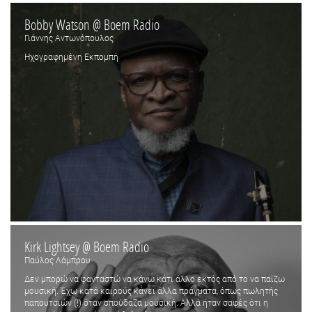
Bobby Watson @ Boem Radio
Γιάννης Αντωνόπουλος
Ηχογραφημένη Εκπομπή
Kirk Lightsey @ Boem Radio
Παύλος Λάμπρου
Δεν μπορώ να φανταστώ να κάνω κάτι άλλο εκτός από το να παίζω
μουσική. Έχω κατά καιρούς κάνει άλλα πράγματα, όπως πωλητής
παπουτσιών (!) όταν σπούδαζα μουσική. Αλλά ήταν σαφές ότι η