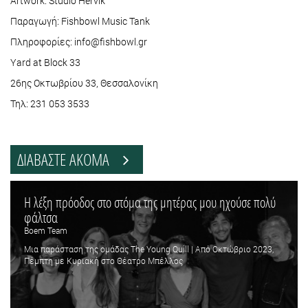
Artwork: Studio Hervik
Παραγωγή: Fishbowl Music Tank
Πληροφορίες: info@fishbowl.gr
Yard at Block 33
26ης Οκτωβρίου 33, Θεσσαλονίκη
Τηλ: 231 053 3533
ΔΙΑΒΑΣΤΕ ΑΚΟΜΑ
Η λέξη πρόοδος στο στόμα της μητέρας μου ηχούσε πολύ
φάλτσα
Boem Team
Μια παράσταση της ομάδας The Young Quill | Από Οκτώβριο 2023,
Πέμπτη με Κυριακή στο Θέατρο Μπέλλος