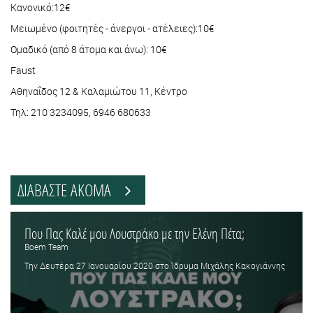
Κανονικό:12€
Μειωμένο (φοιτητές - άνεργοι - ατέλειες):10€
Ομαδικό (από 8 άτομα και άνω): 10€
Faust
Αθηναΐδος 12 & Καλαμιώτου 11, Κέντρο
Τηλ: 210 3234095, 6946 680633
ΔΙΑΒΑΣΤΕ ΑΚΟΜΑ
Που Πας Καλέ μου Λουστράκο με την Ελένη Πέτα;
Boem Team
Την Δευτέρα 27 Ιανουαρίου 2020 στο Ίδρυμα Μιχάλης Κακογιάννης