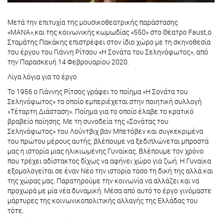
Μετά την επιτυχία της μουσικοθεατρικής παράστασης
«ΜΑΝΑ»,και της κοινωνικής κωμωδίας «550» στο Θέατρο Faust,ο
Σταμάτης Πακάκης επιστρέφει στον ίδιο χώρο με τη σκηνοθεσία
του έργου του Γιάννη Ρίτσου «Η Σονάτα του Σεληνόφωτος», από
την Παρασκευή 14 Φεβρουαρίου 2020.
Λίγα λόγια για το έργο
Το 1956 ο Γιάννης Ρίτσος γράφει το ποίημα «Η Σονάτα του
Σεληνόφωτος» το οποίο εμπεριέχεται στην ποιητική συλλογή
«Τέταρτη Διάσταση». Ποίημα για το οποίο έλαβε το κρατικό
βραβείο ποίησης. Με τη συνοδεία της «Σονάτας του
Σεληνόφωτος» του Λούντβιχ βαν Μπετόβεν και συγκεκριμένα
του πρώτου μέρους αυτής, βλέπουμε να ξεδιπλώνεται μπροστά
μας η ιστορία μιας ηλικιωμένης Γυναίκας. Βλέπουμε τον χρόνο
που τρέχει αδίστακτος δίχως να αφήνει χώρο για ζωή. Η Γυναίκα
εξομολογείται σε έναν Νέο την ιστορία τόσο τη δική της αλλά και
της χώρας μας. Παρατηρούμε την κοινωνία να αλλάζει και να
προχωρά με μία νέα δυναμική. Μέσα από αυτό το έργο γινόμαστε
μάρτυρες της κοινωνικοπολιτικής αλλαγής της Ελλάδας του
τότε.