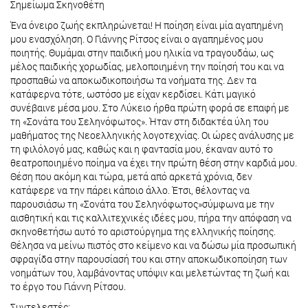
Σημείωμα Σκηνοθέτη
Ένα όνειρο ζωής εκπληρώνεται! Η ποίηση είναι μία αγαπημένη
μου ενασχόληση. Ο Γιάννης Ρίτσος είναι ο αγαπημένος μου
ποιητής. Θυμάμαι στην παιδική μου ηλικία να τραγουδάω, ως
μέλος παιδικής χορωδίας, μελοποιημένη την ποίησή του και να
προσπαθώ να αποκωδικοποιήσω τα νοήματα της. Δεν τα
κατάφερνα τότε, ωστόσο με είχαν κερδίσει. Κάτι μαγικό
συνέβαινε μέσα μου. Στο Λύκειο ήρθα πρώτη φορά σε επαφή με
τη «Σονάτα του Σεληνόφωτος». Ήταν στη διδακτέα ύλη του
μαθήματος της Νεοελληνικής λογοτεχνίας. Οι ώρες ανάλυσης με
τη φιλόλογό μας, καθώς και η φαντασία μου, έκαναν αυτό το
θεατροποιημένο ποίημα να έχει την πρώτη θέση στην καρδιά μου.
Θέση που ακόμη και τώρα, μετά από αρκετά χρόνια, δεν
κατάφερε να την πάρει κάποιο άλλο. Έτσι, θέλοντας να
παρουσιάσω τη «Σονάτα του Σεληνόφωτος»σύμφωνα με την
αισθητική και τις καλλιτεχνικές ιδέες μου, πήρα την απόφαση να
σκηνοθετήσω αυτό το αριστούργημα της ελληνικής ποίησης.
Θέλησα να μείνω πιστός στο κείμενο και να δώσω μία προσωπική
σφραγίδα στην παρουσίασή του και στην αποκωδικοποίηση των
νοημάτων του, λαμβάνοντας υπόψιν και μελετώντας τη ζωή και
το έργο του Γιάννη Ρίτσου.
Συντελεστές: