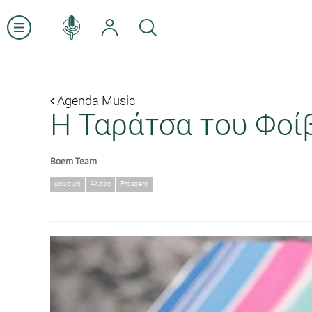
Agenda Music
Η Ταράτσα του Φοί
Boem Team
μουσική
Άλσος
Prospero
Previous