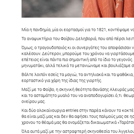
Μία η πανδημία, μία οι εορτασμοί για το 1821, κοντέψαμε ν
Το αναψυκτήριο του Φοίβου Δεληβοριά, που από πέρσι λειτ
Όμως, ο τραγουδοποιός κι οι συνεργάτες του αποφάσισαν να
καλέσουν. Δεύτερον, μπορούμε του χρόνου να γιορτάσουμε 
επέτειος είναι πάντα πιο σημαντική από το ίδιο το γεγονός
μηνυματάκι, αλλά τελικά το μετανιώναμε και βουλιάζαμε 
Βάλτε λοιπόν εσείς τα μαγιώ, τα αντηλιακά και τα ψαθάκια,
εορταστικό για χάρη της ίδιας της γιορτής.
Μαζί με το Φοίβο, η σκηνική θεότητα Θανάσης Αλευράς μα
και το ασταμάτητο μυαλό του να αναποδογυρίσει ό,τι θεω
ονείρου μας.
Και δύο ολοκαίνουργια entries στην παρέα κάνουν το κοκτέιλ
θα είναι μαζί μας και δεν θα αφήσει τους παλμούς μας σε 
χρονου το θέαμά μας θα ονομάζεται δικαιωματικά «Ταράτ
Όλα αυτά μαζί με την αστραφτερή σκηνοθεσία του Άγγελου