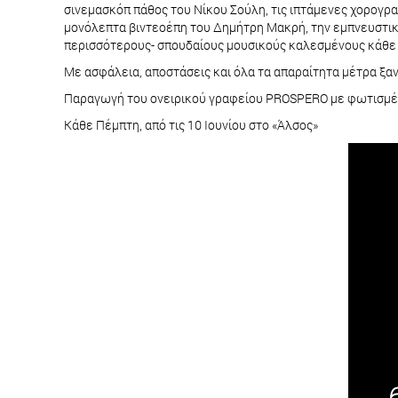
σινεμασκόπ πάθος του Νίκου Σούλη, τις ιπτάμενες χορογρα
μονόλεπτα βιντεοέπη του Δημήτρη Μακρή, την εμπνευστική
περισσότερους- σπουδαίους μουσικούς καλεσμένους κάθε β
Με ασφάλεια, αποστάσεις και όλα τα απαραίτητα μέτρα ξαν
Παραγωγή του ονειρικού γραφείου PROSPERO με φωτισμέν
Κάθε Πέμπτη, από τις 10 Ιουνίου στο «Άλσος»