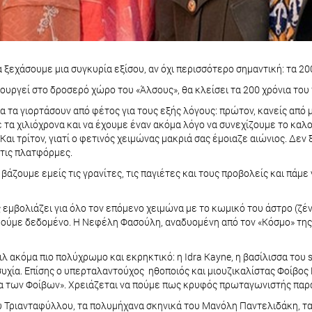
α ξεχάσουμε μια συγκυρία εξίσου, αν όχι περισσότερο σημαντική: τα 20
ουργεί στο δροσερό χώρο του «Άλσους», θα κλείσει τα 200 χρόνια του 
 τα γιορτάσουν από φέτος για τους εξής λόγους: πρώτον, κανείς από μ
τα χιλιόχρονα και να έχουμε έναν ακόμα λόγο να συνεχίζουμε το καλο
. Και τρίτον, γιατί ο φετινός χειμώνας μακριά σας έμοιαζε αιώνιος. Δε
στις πλατφόρμες.
 βάζουμε εμείς τις γρανίτες, τις παγιέτες και τους προβολείς και πάμε
ς εμβολιάζει για όλο τον επόμενο χειμώνα με το κωμικό του άστρο (ζ
ρούμε δεδομένο. Η Νεφέλη Φασούλη, αναδυομένη από τον «Κόσμο» της,
 ακόμα πιο πολύχρωμο και εκρηκτικό: η Idra Kayne, η βασίλισσα του sas
ησυχία. Επίσης ο υπερταλαντούχος ηθοποιός και μιουζικαλίστας Φοίβος
σα των Φοίβων». Χρειάζεται να πούμε πως κρυφός πρωταγωνιστής παρ
 Τριανταφύλλου, τα πολυμήχανα σκηνικά του Μανόλη Παντελιδάκη, τα 