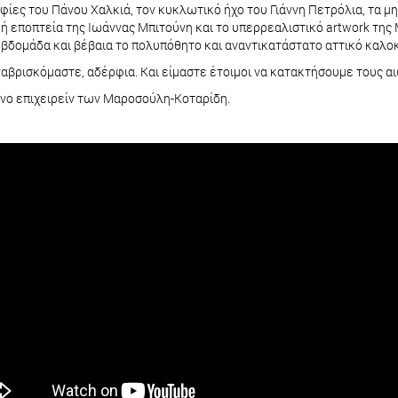
φίες του Πάνου Χαλκιά, τον κυκλωτικό ήχο του Γιάννη Πετρόλια, τα 
 εποπτεία της Ιωάννας Μπιτούνη και το υπερρεαλιστικό artwork της
δομάδα και βέβαια το πολυπόθητο και αναντικατάστατο αττικό καλοκ
αβρισκόμαστε, αδέρφια. Και είμαστε έτοιμοι να κατακτήσουμε τους α
ο επιχειρείν των Μαροσούλη-Κοταρίδη.