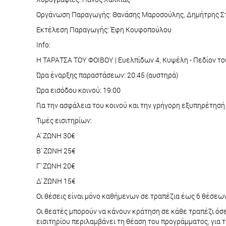
Οργάνωση Παραγωγής: Θανάσης Μαροσούλης, Δημήτρης Σ
Εκτέλεση Παραγωγής: Έφη Κουφοπούλου
Info:
Η ΤΑΡΑΤΣΑ ΤΟΥ ΦΟΙΒΟΥ | Ευελπίδων 4, Κυψέλη - Πεδίον τ
Ώρα έναρξης παραστάσεων: 20.45 (αυστηρά)
Ώρα εισόδου κοινού: 19.00
Για την ασφάλεια του κοινού και την γρήγορη εξυπηρέτησή 
Τιμές εισιτηρίων:
Α' ΖΩΝΗ 30€
Β' ΖΩΝΗ 25€
Γ' ΖΩΝΗ 20€
Δ' ΖΩΝΗ 15€
Οι θέσεις είναι μόνο καθήμενων σε τραπέζια έως 6 θέσεων
Οι θεατές μπορούν να κάνουν κράτηση σε κάθε τραπέζι όσε
εισιτηρίου περιλαμβάνει τη θέαση του προγράμματος, για 