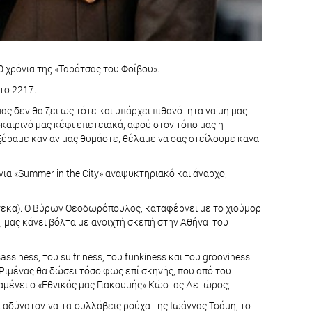
0 χρόνια της «Ταράτσας του Φοίβου».
το 2217.
ας δεν θα ζει ως τότε και υπάρχει πιθανότητα να μη μας
καιρινό μας κέφι επετειακά, αφού στον τόπο μας η
ν ξέραμε καν αν μας θυμάστε, θέλαμε να σας στείλουμε κανα
 για «Summer in the City» αναψυκτηριακό και άναρχο,
ένεκα). Ο Βύρων Θεοδωρόπουλος, καταφέρνει με το χιούμορ
 μας κάνει βόλτα με ανοιχτή σκεπή στην Αθήνα του
siness, του sultriness, του funkiness και του grooviness
 Ριμένας θα δώσει τόσο φως επί σκηνής, που από του
αμένει ο «Εθνικός μας Γιακουμής» Κώστας Δετώρος;
αδύνατον-να-τα-συλλάβεις ρούχα της Ιωάννας Τσάμη, το