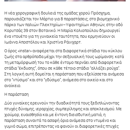
Η νέα χορογραφική δουλειά της ομάδας χορού Πρόσχημα,
παρουσιάζεται τον Μάρτιο για 8 παραστάσεις, στο βιομηχανικό
πάρκο των παλιών Πλεκτηρίων–Υφαντηρίων Αθηνών, στην οδό
Κορυτσάς 39 στον Βοτανικό. Η Μαρία Κολιοπούλου δημιουργεί
ένα ντουέτο για τη γυναικεία ταυτότητα, που ερμηνεύουν οι
Ιωάννα Αποστόλου και Χριστίνα Ράινχαρτ.
Ο όρος «instar» αναφέρεται στα διαφορετικά στάδια του κύκλου
ζωής στα αρθρόποδα μέχρι την σεξουαλική τους ωρίμανση: κατά
τη μεταμόρφωσή του το κάθε έντομο περνάει από διαφορετικά
στάδια “έκδυσης”, όπου σε κάθε τέτοιο στάδιο “αλλάζει ρούχα”.
Στη λογική αυτή δομείται η παράσταση που εξελίσσεται ανάμεσα
στο “ντύσιμο” και στο “γδύσιμο”, ανάμεσα στο οικείο και στο
ανοίκειο.
Η παράσταση
Δύο γυναίκες ερευνούν την δυαδικότητά τους ξεδιπλώνοντας
πτυχές δύναμης, ιεραρχίας, συμπερίληψης και αποκλεισμού. Με
χιούμορ, ευαισθησία και με έντονη διεισδυτική ματιά, η
παράσταση συναντά τα ασαφή όρια ανάμεσα στο ντυμένο και
γυμνό σώμα, επιτρέποντας να φανούν οι διαφορετικές πτυχές