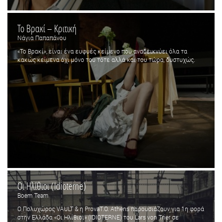
Το Βρακί – Κριτική
Νάγια Παπαπάνου
«Το Βρακί», είναι ένα ευφυές κείμενο που αναδεικνύει όλα τα
κακώς κείμενα όχι μόνο του τότε αλλά και του τώρα, δυστυχώς.
Οι Ηλίθιοι (Idioterne)
Boem Team
O Πολυχώρος VAULT & η ProvaT.O. Athens παρουσιάζουν για 1η φορά
στην Ελλάδα «Οι Ηλίθιοι» (IDIOTERNE) του Lars von Trier σε