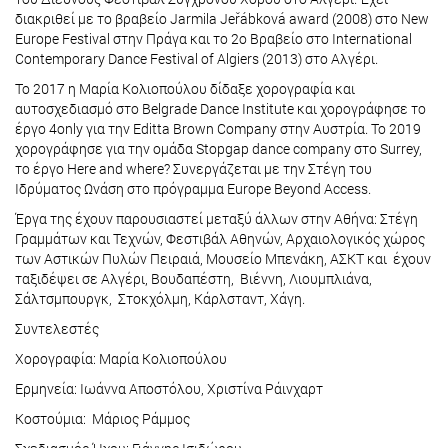
διακριθεί με το βραβείο Jarmila Jeřábková award (2008) στο New
Europe Festival στην Πράγα και το 2ο Βραβείο στο International
Contemporary Dance Festival of Algiers (2013) στο Αλγέρι.
Το 2017 η Μαρία Κολιοπούλου δίδαξε χορογραφία και
αυτοσχεδιασμό στο Belgrade Dance Institute και χορογράφησε το
έργο 4only για την Editta Brown Company στην Αυστρία. Το 2019
χορογράφησε για την ομάδα Stopgap dance company στο Surrey,
το έργο Here and where? Συνεργάζεται με την Στέγη του
Ιδρύματος Ωνάση στο πρόγραμμα Europe Beyond Access.
Έργα της έχουν παρουσιαστεί μεταξύ άλλων στην Αθήνα: Στέγη
Γραμμάτων και Τεχνών, Φεστιβάλ Αθηνών, Αρχαιολογικός χώρος
των Αστικών Πυλών Πειραιά, Μουσείο Μπενάκη, ΑΣΚΤ και έχουν
ταξιδέψει σε Αλγέρι, Βουδαπέστη, Βιέννη, Λιουμπλιάνα,
Σάλτσμπουργκ, Στοκχόλμη, Κάρλσταντ, Χάγη.
Συντελεστές
Χορογραφία: Μαρία Κολιοπούλου
Ερμηνεία: Ιωάννα Αποστόλου, Χριστίνα Ράινχαρτ
Κοστούμια: Μάριος Ράμμος