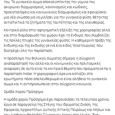
του. Το γυναικείο σώμα αποκαλύπτοντας την γύμνια του
ακυρώνει διαχωρισμούς, κανονισμούς και κώδικες,
προκαταλήψεις και κοινωνικούς διαχωρισμούς και εφευρίσκει
μια νέα γλώσσα για να μιλήσει για την γυναικεία φύση, θέτοντας
αντιστικτικά τα ζητήματα της ταυτότητας και της ελευθερίας.
Κεντρικό ρόλο στην αφηγηματική εξέλιξη της χορογραφίας αλλά
και στην διαμόρφωση του χώρου έχει το ένδυμα, που συμβολίζει
τις πολλές πτυχές της γυναικείας φύσης. Η καθημερινή πράξη της
ένδυσης και της έκδυσης γεννά ένα είδος τελετουργίας που
διατρέχει όλη την παράσταση.
Η πρόσληψη του θηλυκού σώματος σήμερα, η σύγχρονη
αναπαράστασή του αλλά και οι κοινωνικές και πολιτισμικές
αναφορές σε αυτό είναι τα κεντρικά θέματα που πραγματεύεται η
παράσταση Instar. Η χορογραφική έρευνα εστιάζει στα
ερωτήματα: πόσο απελευθερωμένο είναι αλήθεια το γυναικείο
σώμα και τι αντιπροσωπεύει στην σύγχρονη κοινωνία;
Ομάδα Χορού Πρόσχημα
Η ομάδα χορού Πρόσχημα έχει παρουσιάσει τα τελευταία χρόνια,
έργα σε παραγγελία της Στέγης του Ιδρύματος Ωνάση, της
Εφορείας Αρχαιοτήτων Δυτικής Αττικής Πειραιώς και Νήσων και
του Διεθνούς Φεστιβάλ Σύγχρονου Χορού στο Αλγέρι. Έχει