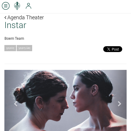
Agenda Theater
Ιnstar
Boem Team
χορός
χορηγίες
Previous
Next