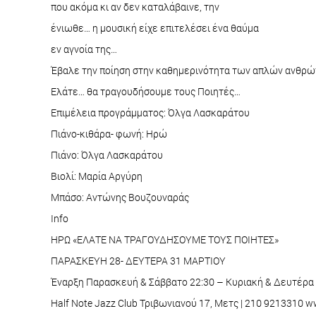
που ακόμα κι αν δεν καταλάβαινε, την
ένιωθε… η μουσική είχε επιτελέσει ένα θαύμα
εν αγνοία της…
Έβαλε την ποίηση στην καθημερινότητα των απλών ανθρώ
Ελάτε… θα τραγουδήσουμε τους Ποιητές…
Επιμέλεια προγράμματος: Όλγα Λασκαράτου
Πιάνο-κιθάρα- φωνή: Ηρώ
Πιάνο: Όλγα Λασκαράτου
Βιολί: Μαρία Αργύρη
Μπάσο: Αντώνης Βουζουναράς
Info
ΗΡΩ «ΕΛΑΤΕ ΝΑ ΤΡΑΓΟΥΔΗΣΟΥΜΕ ΤΟΥΣ ΠΟΙΗΤΕΣ»
ΠΑΡΑΣΚΕΥΗ 28- ΔΕΥΤΕΡΑ 31 ΜΑΡΤΙΟΥ
Έναρξη Παρασκευή & Σάββατο 22:30 – Κυριακή & Δευτέρα 
Half Note Jazz Club Τριβωνιανού 17, Μετς | 210 9213310 w