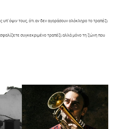
 υπ’ όψιν τους, ότι αν δεν αγοράσουν ολόκληρο το τραπέζι
ξασφαλίζετε συγκεκριμένο τραπέζι αλλά μόνο τη ζώνη που