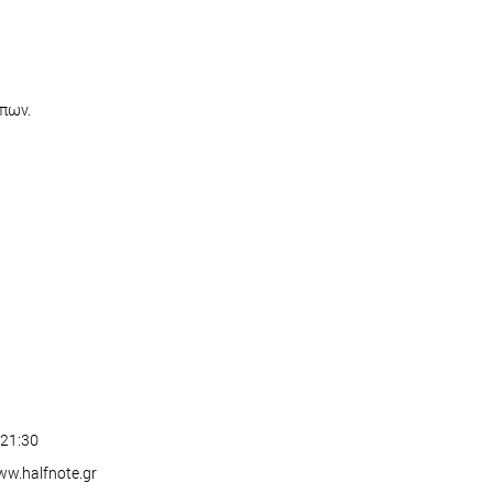
πων.
21:30
ww.halfnote.gr