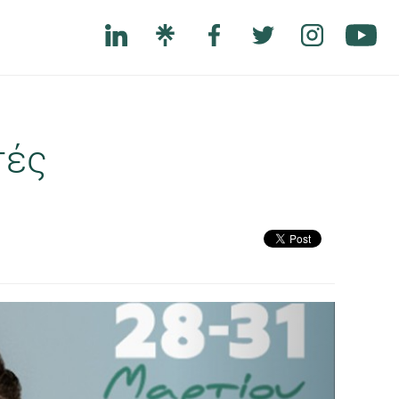
τές
Next