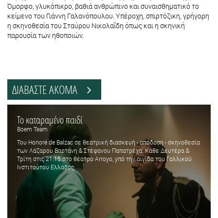
Όμορφο, γλυκόπικρο, βαθιά ανθρώπινο και συναισθηματικό το
κείμενο του Γιάννη Γαλανόπουλου. Υπέροχη, σπιρτόζικη, γρήγορη
η σκηνοθεσία του Σταύρου Νικολαΐδη όπως και η σκηνική
παρουσία των ηθοποιών.
ΔΙΑΒΑΣΤΕ ΑΚΟΜΑ
Το καταραμένο παιδί
Boem Team
Του Honoré de Balzac σε θεατρική διασκευή - απόδοση - σκηνοθεσία
των Λάζαρου Βαρτάνη & Στέφανου Παπατρέχα. Κάθε Δευτέρα &
Τρίτη στις 21.15 στο θέατρο Arroyo, yπό την αιγίδα του Γαλλικού
Ινστιτούτου Ελλάδος. ...