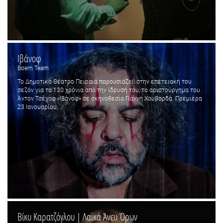
Ιβάνοφ
Boem Team
Το Δημοτικό Θέατρο Πειραιά παρουσιάζει, στην επετειακή του
σεζόν για τα 130 χρόνια από την ίδρυσή του, το αριστούργημα του
Άντον Τσέχοφ «Ιβάνοφ» σε σκηνοθεσία Γιάννη Χουβαρδά. Πρεμιέρα
23 Ιανουαρίου....
Βίκυ Καρατζόγλου | Λαϊκά Άνευ Όρων