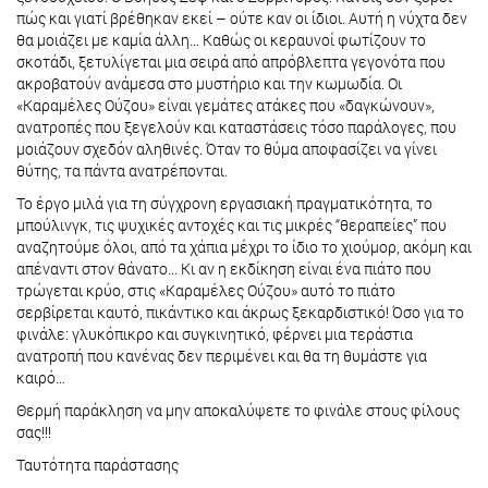
πώς και γιατί βρέθηκαν εκεί – ούτε καν οι ίδιοι. Αυτή η νύχτα δεν
θα μοιάζει με καμία άλλη… Καθώς οι κεραυνοί φωτίζουν το
σκοτάδι, ξετυλίγεται μια σειρά από απρόβλεπτα γεγονότα που
ακροβατούν ανάμεσα στο μυστήριο και την κωμωδία. Οι
«Καραμέλες Ούζου» είναι γεμάτες ατάκες που «δαγκώνουν»,
ανατροπές που ξεγελούν και καταστάσεις τόσο παράλογες, που
μοιάζουν σχεδόν αληθινές. Όταν το θύμα αποφασίζει να γίνει
θύτης, τα πάντα ανατρέπονται.
Το έργο μιλά για τη σύγχρονη εργασιακή πραγματικότητα, το
μπούλινγκ, τις ψυχικές αντοχές και τις μικρές “θεραπείες” που
αναζητούμε όλοι, από τα χάπια μέχρι το ίδιο το χιούμορ, ακόμη και
απέναντι στον θάνατο... Κι αν η εκδίκηση είναι ένα πιάτο που
τρώγεται κρύο, στις «Καραμέλες Ούζου» αυτό το πιάτο
σερβίρεται καυτό, πικάντικο και άκρως ξεκαρδιστικό! Όσο για το
φινάλε: γλυκόπικρο και συγκινητικό, φέρνει μια τεράστια
ανατροπή που κανένας δεν περιμένει και θα τη θυμάστε για
καιρό…
Θερμή παράκληση να μην αποκαλύψετε το φινάλε στους φίλους
σας!!!
Ταυτότητα παράστασης