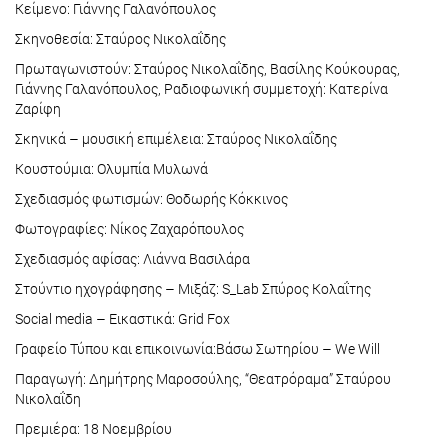
Kείμενο: Γιάννης Γαλανόπουλος
Σκηνοθεσία: Σταύρος Νικολαΐδης
Πρωταγωνιστούν: Σταύρος Νικολαΐδης, Βασίλης Κούκουρας,
Γιάννης Γαλανόπουλος, Ραδιοφωνική συμμετοχή: Κατερίνα
Ζαρίφη
Σκηνικά – μουσική επιμέλεια: Σταύρος Νικολαΐδης
Κουστούμια: Ολυμπία Μυλωνά
Σχεδιασμός φωτισμών: Θοδωρής Κόκκινος
Φωτογραφίες: Νίκος Ζαχαρόπουλος
Σχεδιασμός αφίσας: Λιάννα Βασιλάρα
Στούντιο ηχογράφησης – Μιξάζ: S_Lab Σπύρος Κολαΐτης
Social media – Εικαστικά: Grid Fox
Γραφείο Τύπου και επικοινωνία:Βάσω Σωτηρίου – We Will
Παραγωγή: Δημήτρης Μαροσούλης, “Θεατρόραμα” Σταύρου
Νικολαΐδη
Πρεμιέρα: 18 Νοεμβρίου