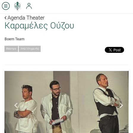
Agenda Theater
Καραμέλες Ούζου
Boem Team
θέατρο
Από Μηχανής
Previous
Next