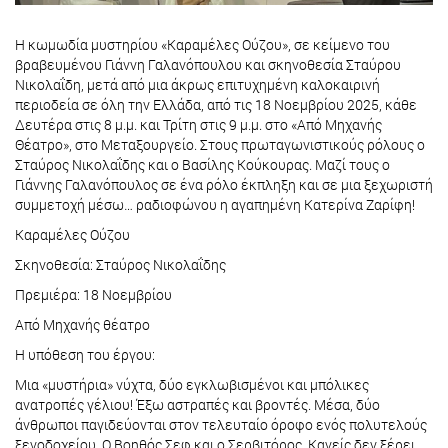
Η κωμωδία μυστηρίου «Καραμέλες Ούζου», σε κείμενο του
βραβευμένου Γιάννη Γαλανόπουλου και σκηνοθεσία Σταύρου
Νικολαΐδη, μετά από μια άκρως επιτυχημένη καλοκαιρινή
περιοδεία σε όλη την Ελλάδα, από τις 18 Νοεμβρίου 2025, κάθε
Δευτέρα στις 8 μ.μ. και Τρίτη στις 9 μ.μ. στο «Από Μηχανής
Θέατρο», στο Μεταξουργείο. Στους πρωταγωνιστικούς ρόλους ο
Σταύρος Νικολαΐδης και ο Βασίλης Κούκουρας. Μαζί τους ο
Γιάννης Γαλανόπουλος σε ένα ρόλο έκπληξη και σε μια ξεχωριστή
συμμετοχή μέσω… ραδιοφώνου η αγαπημένη Κατερίνα Ζαρίφη!
Καραμέλες Ούζου
Σκηνοθεσία: Σταύρος Νικολαΐδης
Πρεμιέρα: 18 Νοεμβρίου
Από Μηχανής θέατρο
Η υπόθεση του έργου:
Μια «μυστήρια» νύχτα, δύο εγκλωβισμένοι και μπόλικες
ανατροπές γέλιου! Έξω αστραπές και βροντές. Μέσα, δύο
άνθρωποι παγιδεύονται στον τελευταίο όροφο ενός πολυτελούς
ξενοδοχείου. Ο Βοηθός Σεφ και ο Σερβιτόρος. Κανείς δεν ξέρει