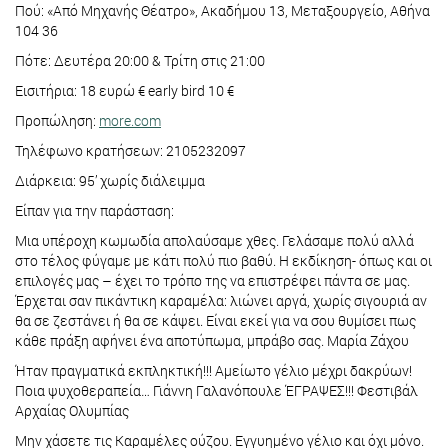
Πού: «Από Μηχανής Θέατρο», Ακαδήμου 13, Μεταξουργείο, Αθήνα
104 36
Πότε: Δευτέρα 20:00 & Τρίτη στις 21:00
Εισιτήρια: 18 ευρώ € early bird 10 €
Προπώληση:
more.com
Τηλέφωνο κρατήσεων: 2105232097
Διάρκεια: 95’ χωρίς διάλειμμα
Είπαν για την παράσταση:
Μια υπέροχη κωμωδία απολαύσαμε χθες. Γελάσαμε πολύ αλλά
στο τέλος φύγαμε με κάτι πολύ πιο βαθύ. Η εκδίκηση- όπως και οι
επιλογές μας – έχει το τρόπο της να επιστρέφει πάντα σε μας.
Έρχεται σαν πικάντικη καραμέλα: λιώνει αργά, χωρίς σιγουριά αν
θα σε ζεστάνει ή θα σε κάψει. Είναι εκεί για να σου θυμίσει πως
κάθε πράξη αφήνει ένα αποτύπωμα, μπράβο σας. Μαρία Ζάχου
Ήταν πραγματικά εκπληκτική!!! Αμείωτο γέλιο μέχρι δακρύων!
Ποια ψυχοθεραπεία… Γιάννη Γαλανόπουλε ΈΓΡΑΨΕΣ!!! Φεστιβάλ
Αρχαίας Ολυμπίας
Μην χάσετε τις Καραμέλες ούζου. Εγγυημένο γέλιο και όχι μόνο.