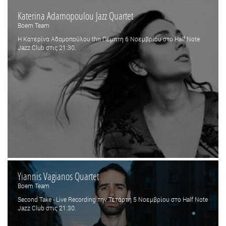
Katerina Adamopoulou Jazz Quartet
Boem Team
H Κατερίνα Αδαμοπούλου thn Πέμπτη 6 Νοεμβρίου στο Half Note
Jazz Club στις 21:30.
Yiannis Vagianos Quartet
Boem Team
Second Take - Live Recording την Τετάρτη 5 Νοεμβρίου στο Half Note
Jazz Club στις 21:30.