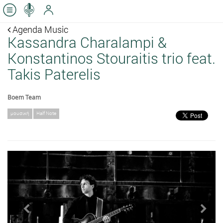
Agenda Music
Kassandra Charalampi &
Konstantinos Stouraitis trio feat.
Takis Paterelis
Boem Team
μουσική
Half Note
Previous
Next