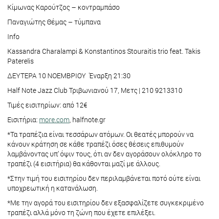
Κίμωνας Καρούτζος – κοντραμπάσο
Παναγιώτης Θέμας – τύμπανα
Info
Kassandra Charalampi & Konstantinos Stouraitis trio feat. Takis
Paterelis
ΔΕΥΤΕΡΑ 10 ΝΟΕΜΒΡΙΟΥ Έναρξη 21:30
Half Note Jazz Club Τριβωνιανού 17, Μετς | 210 9213310
Τιμές εισιτηρίων: από 12€
Εισιτήρια:
more.com
, halfnote.gr
*Τα τραπέζια είναι τεσσάρων ατόμων. Οι θεατές μπορούν να
κάνουν κράτηση σε κάθε τραπέζι όσες θέσεις επιθυμούν
λαμβάνοντας υπ’ όψιν τους, ότι αν δεν αγοράσουν ολόκληρο το
τραπέζι (4 εισιτήρια) θα κάθονται μαζί με άλλους.
*Στην τιμή του εισιτηρίου δεν περιλαμβάνεται ποτό ούτε είναι
υποχρεωτική η κατανάλωση.
*Με την αγορά του εισιτηρίου δεν εξασφαλίζετε συγκεκριμένο
τραπέζι αλλά μόνο τη ζώνη που έχετε επιλέξει.