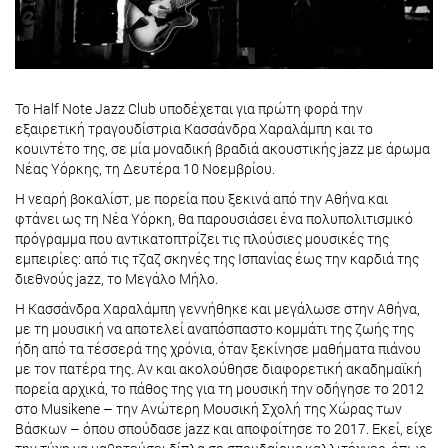
Το Half Note Jazz Club υποδέχεται για πρώτη φορά την
εξαιρετική τραγουδίστρια Κασσάνδρα Χαραλάμπη και το
κουιντέτο της, σε μία μοναδική βραδιά ακουστικής jazz με άρωμα
Νέας Υόρκης, τη Δευτέρα 10 Νοεμβρίου.
Η νεαρή βοκαλίστ, με πορεία που ξεκινά από την Αθήνα και
φτάνει ως τη Νέα Υόρκη, θα παρουσιάσει ένα πολυπολιτισμικό
πρόγραμμα που αντικατοπτρίζει τις πλούσιες μουσικές της
εμπειρίες: από τις τζαζ σκηνές της Ισπανίας έως την καρδιά της
διεθνούς jazz, το Μεγάλο Μήλο.
Η Κασσάνδρα Χαραλάμπη γεννήθηκε και μεγάλωσε στην Αθήνα,
με τη μουσική να αποτελεί αναπόσπαστο κομμάτι της ζωής της
ήδη από τα τέσσερά της χρόνια, όταν ξεκίνησε μαθήματα πιάνου
με τον πατέρα της. Αν και ακολούθησε διαφορετική ακαδημαϊκή
πορεία αρχικά, το πάθος της για τη μουσική την οδήγησε το 2012
στο Musikene – την Ανώτερη Μουσική Σχολή της Χώρας των
Βάσκων – όπου σπούδασε jazz και αποφοίτησε το 2017. Εκεί, είχε