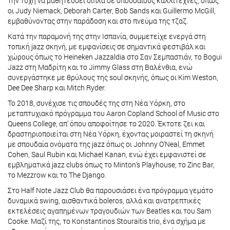
την τύχη να μαθητεύσει δίπλα σε σπουδαίους καλλιτέχνες, όπως
οι Judy Niemack, Deborah Carter, Bob Sands και Guillermo McGill,
εμβαθύνοντας στην παράδοση και στο πνεύμα της τζαζ.
Κατά την παραμονή της στην Ισπανία, συμμετείχε ενεργά στη
τοπική jazz σκηνή, με εμφανίσεις σε σημαντικά φεστιβάλ και
χώρους όπως το Heineken Jazzaldia στο Σαν Σεμπαστιάν, το Bogui
Jazz στη Μαδρίτη και το Jimmy Glass στη Βαλένθια, ενώ
συνεργάστηκε με θρύλους της soul σκηνής, όπως οι Kim Weston,
Dee Dee Sharp και Mitch Ryder.
Το 2018, συνέχισε τις σπουδές της στη Νέα Υόρκη, στο
μεταπτυχιακό πρόγραμμα του Aaron Copland School of Music στο
Queens College, απ’ όπου αποφοίτησε το 2020. Έκτοτε ζει και
δραστηριοποιείται στη Νέα Υόρκη, έχοντας μοιραστεί τη σκηνή
με σπουδαία ονόματα της jazz όπως οι Johnny O’Neal, Emmet
Cohen, Saul Rubin και Michael Kanan, ενώ έχει εμφανιστεί σε
εμβληματικά jazz clubs όπως το Minton’s Playhouse, το Zinc Bar,
το Mezzrow και το The Django.
Στο Half Note Jazz Club θα παρουσιάσει ένα πρόγραμμα γεμάτο
δυναμικά swing, αισθαντικά boleros, αλλά και ανατρεπτικές
εκτελέσεις αγαπημένων τραγουδιών των Beatles και του Sam
Cooke. Μαζί της, το Konstantinos Stouraitis trio, ένα σχήμα με