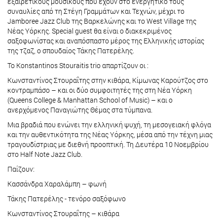
εξαιρετικούς μουσικούς που έχουν στο ενεργητικό τους
συναυλίες από τη Στέγη Γραμμάτων και Τεχνών, μέχρι το
Jamboree Jazz Club της Βαρκελώνης και το West Village της
Νέας Υόρκης. Special guest θα είναι ο διακεκριμένος
σαξοφωνίστας και αναπόσπαστο μέρος της Ελληνικής ιστορίας
της τζαζ, ο σπουδαίος Τάκης Πατερέλης.
Το Konstantinos Stouraitis trio απαρτίζουν οι :
Κωνσταντίνος Στουραΐτης στην κιθάρα, Κίμωνας Καρούτζος στο
κοντραμπάσο – και οι δύο συμφοιτητές της στη Νέα Υόρκη
(Queens College & Manhattan School of Music) – και ο
ανερχόμενος Παναγιώτης Θέμας στα τύμπανα.
Μια βραδιά που ενώνει την ελληνική ψυχή, τη μεσογειακή φλόγα
και την αυθεντικότητα της Νέας Υόρκης, μέσα από την τέχνη μιας
τραγουδίστριας με διεθνή προοπτική. Τη Δευτέρα 10 Νοεμβρίου
στο Half Note Jazz Club.
Παίζουν:
Κασσάνδρα Χαραλάμπη – φωνή
Τάκης Πατερέλης - τενόρο σαξόφωνο
Κωνσταντίνος Στουραΐτης – κιθάρα