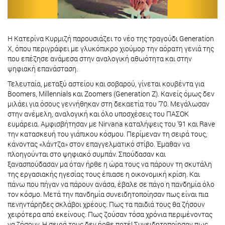
Η Κατερίνα Κυρμιζή παρουσιάζει το νέο της τραγούδι Generation
X, όπου περιγράφει με γλυκόπικρο χιούμορ την αόρατη γενιά της
που επέζησε ανάμεσα στην αναλογική αθωότητα και στην
ψηφιακή επανάσταση.
Τελευταία, μεταξύ αστείου και σοβαρού, γίνεται κουβέντα για
Boomers, Millennials και Zoomers (Generation Z). Κανείς όμως δεν
μιλάει για όσους γεννήθηκαν στη δεκαετία του ’70. Μεγάλωσαν
στην ανέμελη, αναλογική και όλο υποσχέσεις του ΠΑΣΟΚ
ευμάρεια. Αμφισβήτησαν με Nirvana καταλήψεις του ’91 και Rave
την κατασκευή του γιάπικου κόσμου. Περίμεναν τη σειρά τους,
κάνοντας «λάντζα» στον επαγγελματικό στίβο. Έμαθαν να
πλοηγούνται στο ψηφιακό συμπάν. Σπούδασαν και
ξανασπούδασαν μα όταν ήρθε η ώρα τους να πάρουν τη σκυτάλη
της εργασιακής ηγεσίας τους έπιασε η οικονομική κρίση. Και
πάνω που πήγαν να πάρουν ανάσα, έβαλε σε πάγο η πανδημία όλο
τον κόσμο. Μετά την πανδημία συνειδητοποίησαν πως είναι πια
πενηντάρηδες σκλάβοι χρέους. Πως τα παιδιά τους θα ζήσουν
χειρότερα από εκείνους. Πως ζούσαν τόσα χρόνια περιμένοντας
να ζήσουν. Η σειρά τους δεν ήρθε ποτέ! Συνειδητοποίησαν πως