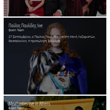
Παύλος Παυλίδης live
Boem Team
27 Σεπτεμβρίου, ο Παύλος Παυλίδης live στη Μονή Λαζαριστών,
Θεσσαλονίκη. Η προπώληση ξεκίνησε
Meatbodies live in Athens
Boem Team