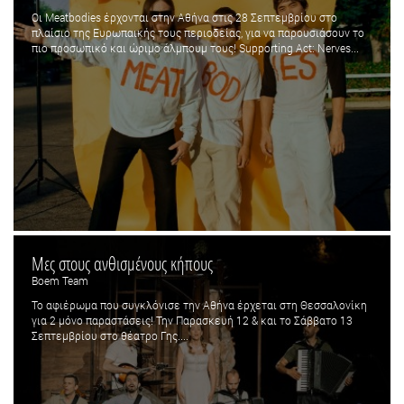
Οι Meatbodies έρχονται στην Αθήνα στις 28 Σεπτεμβρίου στο
πλαίσιο της Ευρωπαικής τους περιοδείας, για να παρουσιάσουν το
πιο προσωπικό και ώριμο άλμπουμ τους! Supporting Act: Nerves...
Μες στους ανθισμένους κήπους
Boem Team
Το αφιέρωμα που συγκλόνισε την Αθήνα έρχεται στη Θεσσαλονίκη
για 2 μόνο παραστάσεις! Την Παρασκευή 12 & και το Σάββατο 13
Σεπτεμβρίου στο θέατρο Γης....