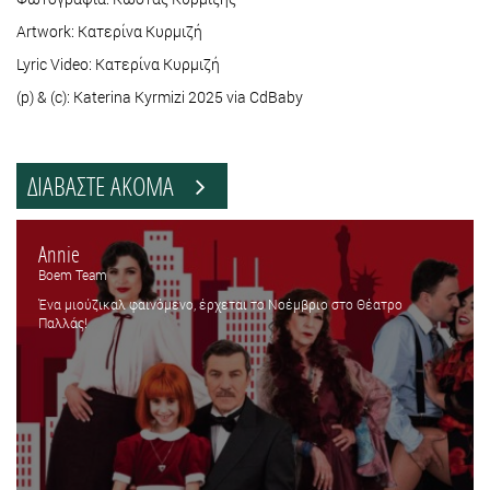
Artwork: Κατερίνα Κυρμιζή
Lyric Video: Κατερίνα Κυρμιζή
(p) & (c): Katerina Kyrmizi 2025 via CdBaby
ΔΙΑΒΑΣΤΕ ΑΚΟΜΑ
Annie
Boem Team
Ένα μιούζικαλ φαινόμενο, έρχεται το Νοέμβριο στο Θέατρο
Παλλάς!