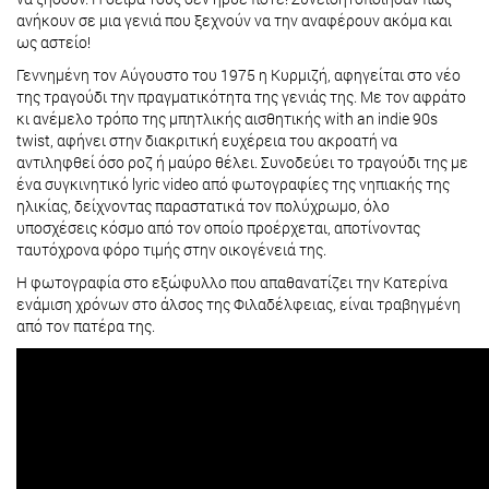
ανήκουν σε μια γενιά που ξεχνούν να την αναφέρουν ακόμα και
ως αστείο!
Γεννημένη τον Αύγουστο του 1975 η Κυρμιζή, αφηγείται στο νέο
της τραγούδι την πραγματικότητα της γενιάς της. Με τον αφράτο
κι ανέμελο τρόπο της μπητλικής αισθητικής with an indie 90s
twist, αφήνει στην διακριτική ευχέρεια του ακροατή να
αντιληφθεί όσο ροζ ή μαύρο θέλει. Συνοδεύει το τραγούδι της με
ένα συγκινητικό lyric video από φωτογραφίες της νηπιακής της
ηλικίας, δείχνοντας παραστατικά τον πολύχρωμο, όλο
υποσχέσεις κόσμο από τον οποίο προέρχεται, αποτίνοντας
ταυτόχρονα φόρο τιμής στην οικογένειά της.
Η φωτογραφία στο εξώφυλλο που απαθανατίζει την Κατερίνα
ενάμιση χρόνων στο άλσος της Φιλαδέλφειας, είναι τραβηγμένη
από τον πατέρα της.