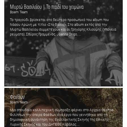
Μυρτώ Βασιλείου | Το παιδί του χειμώνα
Boem Team
Το τραγούδι βρίσκεται στο δεύτερο προσωπικό του album του
Νάσου Αρώνη με τίτλο «Στο δάσος». Στο album εκτός από την
Μυρτώ Βασιλείου συμμετέχουν και οι Γρηγόρης Κλιούμης (Υπόγεια
ρεύματα), Σπύρος Γραμμένος, Joanna Drigo, ...
Φαέθων
Boem Team
Μια σπουδαία καλλιτεχνική σύμπραξη φέρνει στο Αρχαίο Θέατρο
Φιλίππων την όπερα Φαέθων, ένα έργο που γεννήθηκε από τη
δημιουργική συνάντηση της Εναλλακτικής Σκηνής της Εθνικής
Λυρικής Σκηνής και του ΔΗΠΕΘΕ Καβάλας....