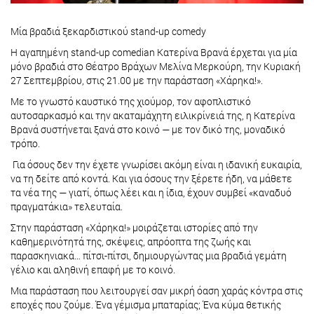
Μία βραδιά ξεκαρδιστικού stand-up comedy
Η αγαπημένη stand-up comedian Κατερίνα Βρανά έρχεται για μία
μόνο βραδιά στο Θέατρο Βράχων Μελίνα Μερκούρη, την Κυριακή
27 Σεπτεμβρίου, στις 21.00 με την παράσταση «Χάρηκα!».
Με το γνωστό καυστικό της χιούμορ, τον αφοπλιστικό
αυτοσαρκασμό και την ακαταμάχητη ειλικρίνειά της, η Κατερίνα
Βρανά συστήνεται ξανά στο κοινό — με τον δικό της, μοναδικό
τρόπο.
Για όσους δεν την έχετε γνωρίσει ακόμη είναι η ιδανική ευκαιρία,
να τη δείτε από κοντά. Και για όσους την ξέρετε ήδη, να μάθετε
τα νέα της — γιατί, όπως λέει και η ίδια, έχουν συμβεί «καναδυό
πραγματάκια» τελευταία.
Στην παράσταση «Χάρηκα!» μοιράζεται ιστορίες από την
καθημερινότητά της, σκέψεις, απρόοπτα της ζωής και
παρασκηνιακά… πίτσι-πίτσι, δημιουργώντας μια βραδιά γεμάτη
γέλιο και αληθινή επαφή με το κοινό.
Μια παράσταση που λειτουργεί σαν μικρή όαση χαράς κόντρα στις
εποχές που ζούμε. Ένα γέμισμα μπαταρίας; Ένα κύμα θετικής