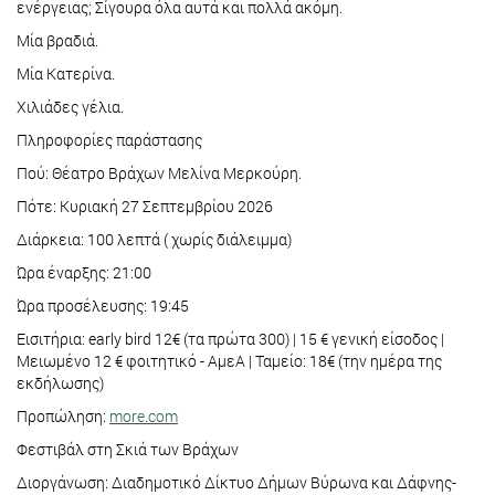
ενέργειας; Σίγουρα όλα αυτά και πολλά ακόμη.
Μία βραδιά.
Μία Κατερίνα.
Χιλιάδες γέλια.
Πληροφορίες παράστασης
Πού: Θέατρο Βράχων Μελίνα Μερκούρη.
Πότε: Κυριακή 27 Σεπτεμβρίου 2026
Διάρκεια: 100 λεπτά ( χωρίς διάλειμμα)
Ώρα έναρξης: 21:00
Ώρα προσέλευσης: 19:45
Εισιτήρια: early bird 12€ (τα πρώτα 300) | 15 € γενική είσοδος |
Μειωμένο 12 € φοιτητικό - ΑμεΑ | Ταμείο: 18€ (την ημέρα της
εκδήλωσης)
Προπώληση:
more.com
Φεστιβάλ στη Σκιά των Βράχων
Διοργάνωση: Διαδημοτικό Δίκτυο Δήμων Βύρωνα και Δάφνης-