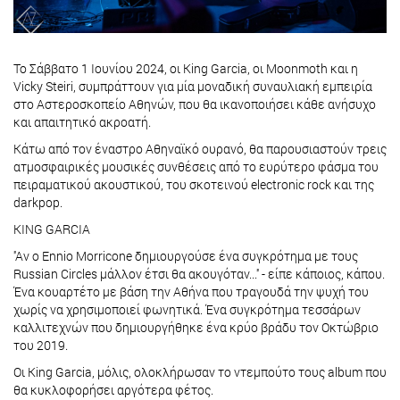
Το Σάββατο 1 Ιουνίου 2024, οι King Garcia, οι Moonmoth και η
Vicky Steiri, συμπράττουν για μία μοναδική συναυλιακή εμπειρία
στο Αστεροσκοπείο Αθηνών, που θα ικανοποιήσει κάθε ανήσυχο
και απαιτητικό ακροατή.
Κάτω από τον έναστρο Αθηναϊκό ουρανό, θα παρουσιαστούν τρεις
ατμοσφαιρικές μουσικές συνθέσεις από το ευρύτερο φάσμα του
πειραματικού ακουστικού, του σκοτεινού electronic rock και της
darkpop.
KING GARCIA
''Αν ο Ennio Morricone δημιουργούσε ένα συγκρότημα με τους
Russian Circles μάλλον έτσι θα ακουγόταν...'' - είπε κάποιος, κάπου.
Ένα κουαρτέτο με βάση την Αθήνα που τραγουδά την ψυχή του
χωρίς να χρησιμοποιεί φωνητικά. Ένα συγκρότημα τεσσάρων
καλλιτεχνών που δημιουργήθηκε ένα κρύο βράδυ τον Οκτώβριο
του 2019.
Οι King Garcia, μόλις, ολοκλήρωσαν το ντεμπούτο τους album που
θα κυκλοφορήσει αργότερα φέτος.