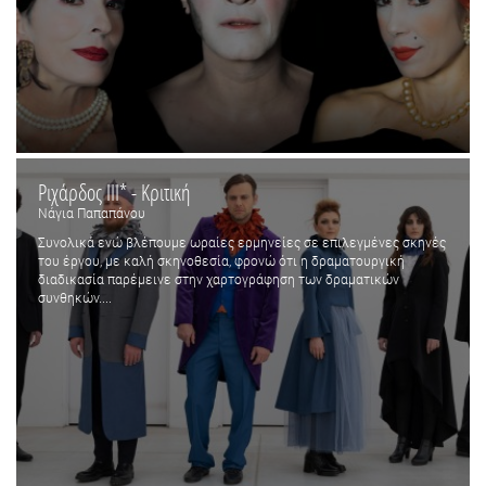
Ριχάρδος ΙΙΙ* - Κριτική
Νάγια Παπαπάνου
Συνολικά ενώ βλέπουμε ωραίες ερμηνείες σε επιλεγμένες σκηνές
του έργου, με καλή σκηνοθεσία, φρονώ ότι η δραματουργική
διαδικασία παρέμεινε στην χαρτογράφηση των δραματικών
συνθηκών....