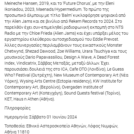
Meineche Hansen, 2019, και το ‘Future Chorus’, με την Eleni
Ikoniadou, 2023, Maenads/Hypermedium. Το πρώτο της
προσωπικό άλμπουμ με τίτλο ‘Balm’ κυκλοφόρησε ψηφιακά από
την Alien Jams και σε βινύλιο από Rekem Records το 2024. Στο
παρελθόν έχει συν-επιμεληθεί ραδιοφωνική εκπομπή στο NTS
Radio με την Chloe Frieda (Alien Jams) και έχει υπάρξει μέλος του
εργαστηρίου ελεύθερου αυτοσχεδιασμού του Eddie Prevost.
Άλλες συνεργασίες περιλαμβάνουν τους εικαστικούς Monster
Chetwynd, Shezad Dawood, Zoe Williams, Urara Tsuchiya και τους
μουσικούς Dario Papavassiliou, Design A Wave, A Dead Forest
Index, Vindicatrix, Σάββας Μεταξάς, μεταξύ άλλων. Έχει
παρουσιάσει δουλειά της στο ICA, Cafe OTO (Λονδίνο), Le Guess
Who? Festival (Ουτρέχτη), New Museum of Contemporary Art (Nέα
Υόρκη), Wysing Arts Centre (Ectopia residency), KW Institute for
Contemporary Art, (Βερολίνο), Overgaden Institute of
Contemporary Art (Κοπεγχάγη), Sound Quests festival (Τορίνο),
ΚΕΤ, Haus n Athen (Αθήνα).
Πληροφορίες
Ημερομηνία: Σάββατο 01 Ιουνίου 2024
Τοποθεσία: Εθνικό Αστεροσκοπείο Αθηνών, Λόφος Νυμφών,
Αθήνα 11810