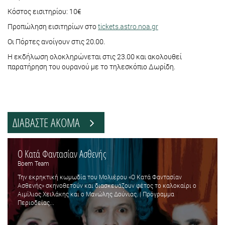
Κόστος εισιτηρίου: 10€
Προπώληση εισιτηρίων στο
tickets.astro.noa.gr
Οι Πόρτες ανοίγουν στις 20.00.
Η εκδήλωση ολοκληρώνεται στις 23.00 και ακολουθεί
παρατήρηση του ουρανού με το τηλεσκόπιο Δωρίδη.
ΔΙΑΒΑΣΤΕ ΑΚΟΜΑ
Ο Κατά Φαντασίαν Ασθενής
Boem Team
Την εκρηκτική κωμωδία του Μολιέρου «Ο Κατά Φαντασίαν
Ασθενής» σκηνοθετούν και διασκευάζουν φέτος το καλοκαίρι ο
Αιμίλιος Χειλάκης και ο Μανώλης Δούνιας. | Πρόγραμμα
Περιοδείας...