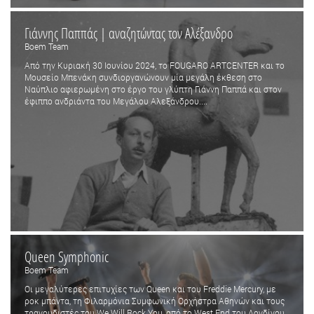
Γιάννης Παππάς | αναζητώντας τον Αλέξανδρο
Boem Team
Από την Κυριακή 30 Ιουνίου 2024, το FOUGARO ARTCENTER και το
Μουσείο Μπενάκη συνδιοργανώνουν μία μεγάλη έκθεση στο
Ναύπλιο αφιερωμένη στο έργο του γλύπτη Γιάννη Παππά και στον
έφιππο ανδριάντα του Μεγάλου Αλεξάνδρου....
Queen Symphonic
Boem Team
Οι μεγαλύτερες επιτυχίες των Queen και του Freddie Mercury, με
ροκ μπάντα, τη Φιλαρμόνια Συμφωνική Ορχήστρα Αθηνών και τους
τραγουδιστές του We Will Rock You, από το West End του Λονδίνου.