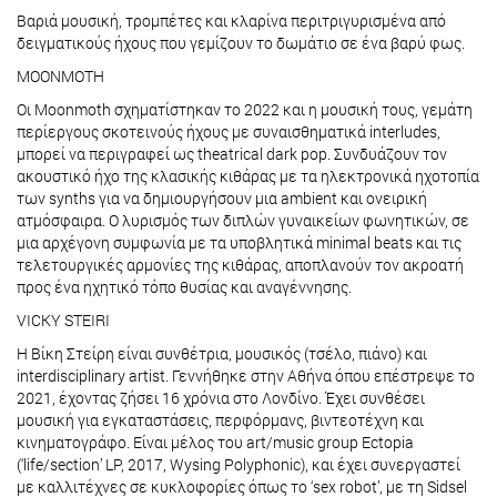
Βαριά μουσική, τρομπέτες και κλαρίνα περιτριγυρισμένα από
δειγματικούς ήχους που γεμίζουν το δωμάτιο σε ένα βαρύ φως.
ΜΟΟΝΜΟΤΗ
Οι Moonmoth σχηματίστηκαν το 2022 και η μουσική τους, γεμάτη
περίεργους σκοτεινούς ήχους με συναισθηματικά interludes,
μπορεί να περιγραφεί ως theatrical dark pop. Συνδυάζουν τον
ακουστικό ήχο της κλασικής κιθάρας με τα ηλεκτρονικά ηχοτοπία
των synths για να δημιουργήσουν μια ambient και ονειρική
ατμόσφαιρα. Ο λυρισμός των διπλών γυναικείων φωνητικών, σε
μια αρχέγονη συμφωνία με τα υποβλητικά minimal beats και τις
τελετουργικές αρμονίες της κιθάρας, αποπλανούν τον ακροατή
προς ένα ηχητικό τόπο θυσίας και αναγέννησης.
VICKY STEIRI
Η Βίκη Στείρη είναι συνθέτρια, μουσικός (τσέλο, πιάνο) και
interdisciplinary artist. Γεννήθηκε στην Αθήνα όπου επέστρεψε το
2021, έχοντας ζήσει 16 χρόνια στο Λονδίνο. Έχει συνθέσει
μουσική για εγκαταστάσεις, περφόρμανς, βιντεοτέχνη και
κινηματογράφο. Είναι μέλος του art/music group Ectopia
(‘life/section’ LP, 2017, Wysing Polyphonic), και έχει συνεργαστεί
με καλλιτέχνες σε κυκλοφορίες όπως το ‘sex robot’, με τη Sidsel