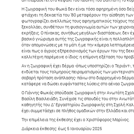
Η ζωγραφική του Φωκά δεν είναι τόσο αφηρημένη όσο δείχ
φτιάχνει τη δεκαετία του ’80 μεταφέρουν την αίσθηση των τ
φωτογραφίζει ανελλιπώς τους αφηγηματικούς τοίχους της Π
ξεκολλάει, συνθέτουν τη φυσιογνωμία αυτών των χειρονομ
εκρήξεις. Ο πίνακας, συνήθως μεγάλων διαστάσεων, δεν έχε
βασικό γνώρισμα αυτής της ζωγραφικής είναι η πολλαπλότητ
όταν απομονώσεις με το μάτι ή με την κάμερα λεπτομέρειες
είναι πως ο άγριος εξπρεσιονισμός των έργων του της δεκ
καλλιτέχνη παρέμεινε ο ίδιος: η επίμονη εξέταση του προβ
Αν η ζωγραφική έχει δέρμα -όπως υποστηρίζει ο Τεριάντ-,
ενδύεται τους τολμηρούς πειραματισμούς των μοντερνιστώ
σοβαρή πρόταση ανάπλασης- πάνω στο διαρρηγμένο δέρμα 
κατάφερε να δώσει ευφάνταστες λύσεις στο αέναο ζωγρα
Ο Γιάννης Φωκάς σπούδασε ζωγραφική στην Ανωτάτη Σχολή 
Βασίλη Βασιλειάδη. Συνέχισε τις σπουδές του στην Ανωτά
καθηγητής του Δʹ Εργαστηρίου Ζωγραφικής στη Σχολή Καλ
έχει συμμετάσχει σε πλήθος ομαδικών στην Ελλάδα και στο
Την επιμέλεια της έκθεσης έχει ο Χριστόφορος Μαρίνος.
Διάρκεια έκθεσης: έως 5 Ιανουαρίου 2025