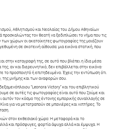
ιτισμού, Αθλητισμού και Νεολαίας του Δήμου Αθηναίων
ά προσκαλώντας τον θεατή να ξεδιπλώσει το νήμα που τις
ών των χώρων οι ακατοίκητες φωτογραφίες της μοιάζουν
γεθυμένη σε σκοτεινή αίθουσα: μια εικόνα στατική, που
ι στην καταγραφή της, σε αυτό που βλέπει η ίδια μέσα
της, αν και διερευνητικό, δεν επιβάλλεται στην εικόνα·
οτε το προσποιητό ή επιτηδευμένο. Έχεις την εντύπωση ότι
υ, της μνήμης και των αναφορών σου.
εξαμενόπλοιου “Leonora Victory” και του επιβλητικού
πουμε σε αυτές τις φωτογραφίες είναι αυτό που ζούμε και
ι αυτόν τον κόσμο της έντονης εμπορικής συναλλαγής σε
ίνα για να μετατραπούν σε μπανιέρες και νιπτήρες. Το
ταση.
φιών στον εκθεσιακό χώρο: Η μεταφορά και το
 αλλά και πρόσφυγες, φορτία άψυχα αλλά και έμψυχα. Η