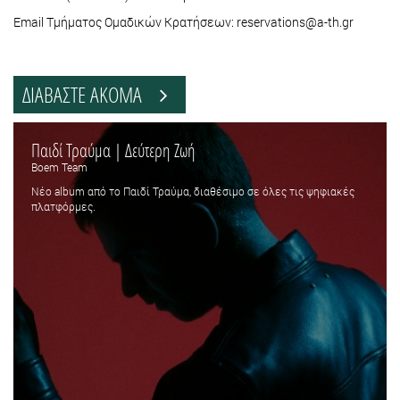
Εmail Τμήματος Ομαδικών Κρατήσεων: reservations@a-th.gr
ΔΙΑΒΑΣΤΕ ΑΚΟΜΑ
Παιδί Τραύμα | Δεύτερη Ζωή
Boem Team
Νέο album από το Παιδί Τραύμα, διαθέσιμο σε όλες τις ψηφιακές
πλατφόρμες.