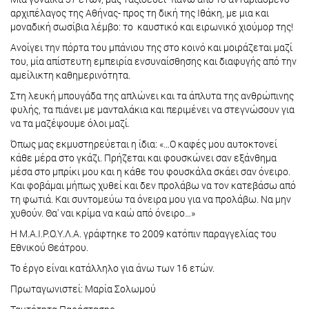
αρχιπέλαγος της Αθήνας- προς τη δική της Ιθάκη, με μια και
μοναδική σωσίβια λέμβο: το καυστικό και ειρωνικό χιούμορ της!
Ανοίγει την πόρτα του μπάνιου της στο κοινό και μοιράζεται μαζί
του, μία απίστευτη εμπειρία ενσυναίσθησης και διαφυγής από την
αμείλικτη καθημερινότητα.
Στη λευκή μπουγάδα της απλώνει και τα άπλυτα της ανθρώπινης
φυλής, τα πιάνει με μανταλάκια και περιμένει να στεγνώσουν για
να τα μαζέψουμε όλοι μαζί.
Όπως μας εκμυστηρεύεται η ίδια: «…Ο καφές μου αυτοκτονεί
κάθε μέρα στο γκάζι. Πρήζεται και φουσκώνει σαν εξάνθημα
μέσα στο μπρίκι μου και η κάθε του φουσκάλα σκάει σαν όνειρο.
Και φοβάμαι μήπως χυθεί και δεν προλάβω να τον κατεβάσω από
τη φωτιά. Και συντομεύω τα όνειρα μου για να προλάβω. Να μην
χυθούν. Θα' ναι κρίμα να καώ από όνειρο…»
Η Μ.Α.Ι.Ρ.Ο.Υ.Λ.Α. γράφτηκε το 2009 κατόπιν παραγγελίας του
Εθνικού Θεάτρου.
Το έργο είναι κατάλληλο για άνω των 16 ετών.
Πρωταγωνιστεί: Μαρία Σολωμού