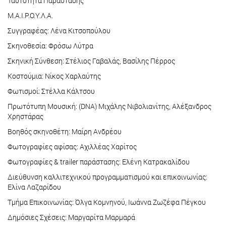
Ταυτότητα Παράστασης
Μ.Α.Ι.Ρ.Ο.Υ.Λ.Α.
Συγγραφέας: Λένα Κιτσοπούλου
Σκηνοθεσία: Φρόσω Λύτρα
Σκηνική Σύνθεση: Στέλιος Γαβαλάς, Βασίλης Πέρρος
Κοστούμια: Νίκος Χαρλαύτης
Φωτισμοί: Στέλλα Κάλτσου
Πρωτότυπη Μουσική: (DNA) Μιχάλης Νιβολιανίτης, Αλέξανδρος
Χρηστάρας
Βοηθός σκηνοθέτη: Μαίρη Ανδρέου
Φωτογραφίες αφίσας: Αχιλλέας Χαρίτος
Φωτογραφίες & trailer παράστασης: Ελένη Κατρακαλίδου
Διεύθυνση καλλιτεχνικού προγραμματισμού και επικοινωνίας:
Ελίνα Λαζαρίδου
Τμήμα Επικοινωνίας: Όλγα Κομνηνού, Ιωάννα Ζωζέφα Πέγκου
Δημόσιες Σχέσεις: Μαργαρίτα Μαρμαρά