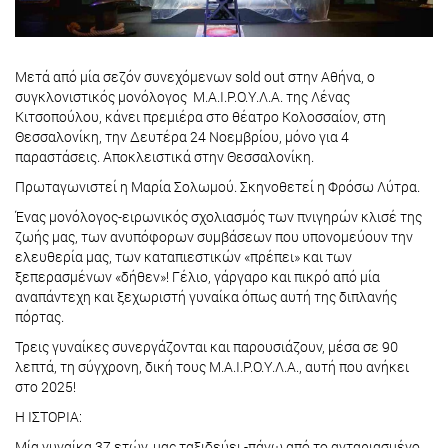
Μετά από μία σεζόν συνεχόμενων sold out στην Αθήνα, ο
συγκλονιστικός μονόλογος Μ.Α.Ι.Ρ.Ο.Υ.Λ.Α. της Λένας
Κιτσοπούλου, κάνει πρεμιέρα στο θέατρο Κολοσσαίον, στη
Θεσσαλονίκη, την Δευτέρα 24 Νοεμβρίου, μόνο για 4
παραστάσεις. Αποκλειστικά στην Θεσσαλονίκη.
Πρωταγωνιστεί η Μαρία Σολωμού. Σκηνοθετεί η Φρόσω Λύτρα.
Ένας μονόλογος-ειρωνικός σχολιασμός των πνιγηρών κλισέ της
ζωής μας, των ανυπόφορων συμβάσεων που υπονομεύουν την
ελευθερία μας, των καταπιεστικών «πρέπει» και των
ξεπερασμένων «δήθεν»! Γέλιο, γάργαρο και πικρό από μία
αναπάντεχη και ξεχωριστή γυναίκα όπως αυτή της διπλανής
πόρτας.
Τρεις γυναίκες συνεργάζονται και παρουσιάζουν, μέσα σε 90
λεπτά, τη σύγχρονη, δική τους Μ.Α.Ι.Ρ.Ο.Υ.Λ.Α., αυτή που ανήκει
στο 2025!
Η ΙΣΤΟΡΙΑ:
Μία γυναίκα 37 ετών, μας ταξιδεύει -πάνω από το ανταριασμένο