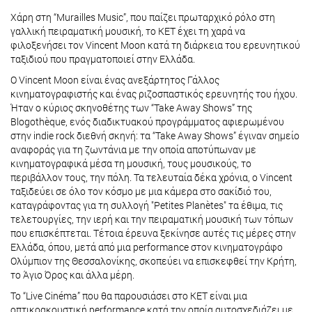
Χάρη στη “Murailles Music”, που παίζει πρωταρχικό ρόλο στη
γαλλική πειραματική μουσική, το ΚΕΤ έχει τη χαρά να
φιλοξενήσει τον Vincent Moon κατά τη διάρκεια του ερευνητικού
ταξιδιού που πραγματοποιεί στην Ελλάδα.
Ο Vincent Moon είναι ένας ανεξάρτητος Γάλλος
κινηματογραφιστής και ένας ριζοσπαστικός ερευνητής του ήχου.
Ήταν ο κύριος σκηνοθέτης των “Take Away Shows” της
Blogothèque, ενός διαδικτυακού προγράμματος αφιερωμένου
στην indie rock διεθνή σκηνή: τα “Take Away Shows” έγιναν σημείο
αναφοράς για τη ζωντάνια με την οποία αποτύπωναν με
κινηματογραφικά μέσα τη μουσική, τους μουσικούς, το
περιβάλλον τους, την πόλη. Τα τελευταία δέκα χρόνια, ο Vincent
ταξιδεύει σε όλο τον κόσμο με μια κάμερα στο σακίδιό του,
καταγράφοντας για τη συλλογή "Petites Planètes" τα έθιμα, τις
τελετουργίες, την ιερή και την πειραματική μουσική των τόπων
που επισκέπτεται. Τέτοια έρευνα ξεκίνησε αυτές τις μέρες στην
Ελλάδα, όπου, μετά από μια performance στον κινηματογράφο
Ολύμπιον της Θεσσαλονίκης, σκοπεύει να επισκεφθεί την Κρήτη,
το Άγιο Όρος και άλλα μέρη.
Το “Live Cinéma” που θα παρουσιάσει στο ΚΕΤ είναι μια
οπτικοακουστική performance κατά την οποία αυτοσχεδιάζει με