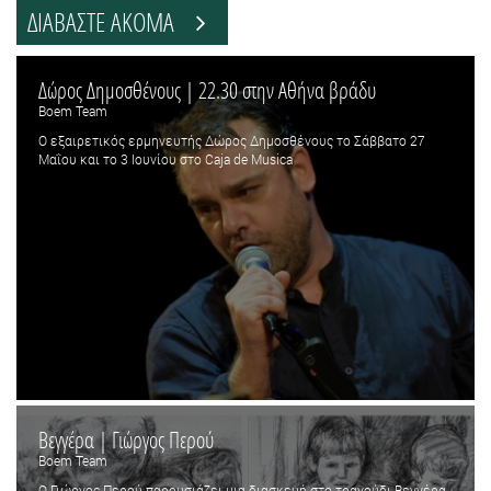
ΔΙΑΒΑΣΤΕ ΑΚΟΜΑ
Δώρος Δημοσθένους | 22.30 στην Αθήνα βράδυ
Boem Team
Ο εξαιρετικός ερμηνευτής Δώρος Δημοσθένους το Σάββατο 27
Μαΐου και το 3 Ιουνίου στο Caja de Musica
Βεγγέρα | Γιώργος Περού
Boem Team
Ο Γιώργος Περού παρουσιάζει μια διασκευή στο τραγούδι Βεγγέρα.