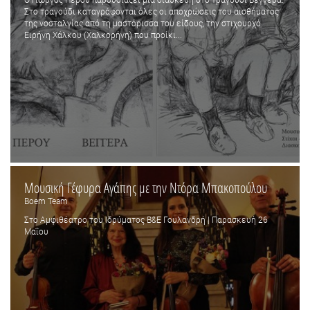
Στο τραγούδι καταγράφονται όλες οι αποχρώσεις του αισθήματος
της νοσταλγίας από τη μαστόρισσα του είδους, την στιχουρχό
Ειρήνη Χάλκου (Χαλκορήνη) που προίκι...
Μουσική Γέφυρα Αγάπης με την Ντόρα Μπακοπούλου
Boem Team
Στο Αμφιθέατρο του Ιδρύματος Β&Ε Γουλανδρή | Παρασκευή 26
Μαΐου