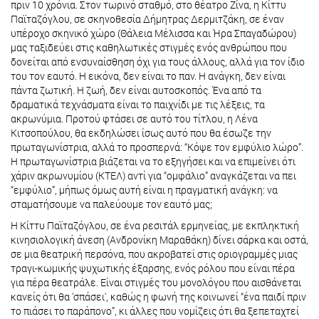
πριν 10 χρόνια. Στον τωρινό σταθμό, στο θέατρο Ζίνα, η Κίττυ
Παϊταζόγλου, σε σκηνοθεσία Δήμητρας Δερμιτζάκη, σε έναν
υπέροχο σκηνικό χώρο (Θάλεια Μέλισσα και Ήρα Σπαγαδώρου)
μας ταξιδεύει στις καθηλωτικές στιγμές ενός ανθρώπου που
δονείται από ενσυναίσθηση όχι για τους άλλους, αλλά για τον ίδιο
του τον εαυτό. Η εικόνα, δεν είναι το παν. Η ανάγκη, δεν είναι
πάντα ζωτική. Η ζωή, δεν είναι αυτοσκοπός. Ένα από τα
δραματικά τεχνάσματα είναι το παιχνίδι με τις λέξεις, τα
ακρωνύμια. Προτού φτάσει σε αυτό του τίτλου, η Λένα
Κιτσοπούλου, θα εκδηλώσει ίσως αυτό που θα έσωζε την
πρωταγωνίστρια, αλλά το προσπερνά: “Κόψε τον εμφύλιο λώρο”.
Η πρωταγωνίστρια βιάζεται να το εξηγήσει και να επιμείνει ότι
χάριν ακρωνυμίου (ΚΤΕΛ) αντί για “ομφάλιο” αναγκάζεται να πει
“εμφύλιο”, μήπως όμως αυτή είναι η πραγματική ανάγκη: να
σταματήσουμε να παλεύουμε τον εαυτό μας;
Η Κίττυ Παϊταζόγλου, σε ένα ρεσιτάλ ερμηνείας, με εκπληκτική
κινησιολογική άνεση (Ανδρονίκη Μαραθάκη) δίνει σάρκα και οστά,
σε μια θεατρική περσόνα, που ακροβατεί στις οριογραμμές μιας
τραγι-κωμικής ψυχωτικής έξαρσης, ενός ρόλου που είναι πέρα
για πέρα θεατράλε. Είναι στιγμές του μονολόγου που αισθάνεται
κανείς ότι θα 'σπάσει', καθώς η φωνή της κοινωνεί “ένα παιδί πριν
το πιάσει το παράπονο”, κι άλλες που νομίζεις ότι θα ξεπεταχτεί