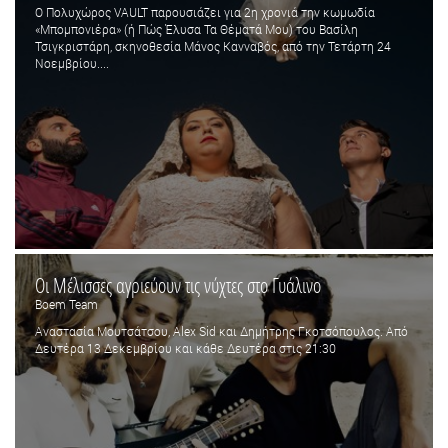
O Πολυχώρος VAULT παρουσιάζει για 2η χρονιά την κωμωδία
«Μπομπονιέρα» (ή Πώς Έλυσα Τα Θέματά Μου) του Βασίλη
Τσιγκριστάρη, σκηνοθεσία Μάνος Κανναβός, από την Τετάρτη 24
Νοεμβρίου....
Οι Μέλισσες αγριεύουν τις νύχτες στο Γυάλινο
Boem Team
Αναστασία Μουτσάτσου, Alex Sid και Δημήτρης Γκοτσόπουλος. Από
Δευτέρα 13 Δεκεμβρίου και κάθε Δευτέρα στις 21:30