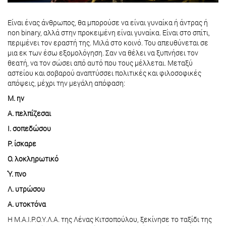
Είναι ένας άνθρωπος, θα μπορούσε να είναι γυναίκα ή άντρας ή
non binary, αλλά στην προκειμένη είναι γυναίκα. Είναι στο σπίτι,
περιμένει τον εραστή της. Μιλά στο κοινό. Του απευθύνεται σε
μια εκ των έσω εξομολόγηση. Σαν να θέλει να ξυπνήσει τον
θεατή, να τον σώσει από αυτό που τους μέλλεται. Μεταξύ
αστείου και σοβαρού αναπτύσσει πολιτικές και φιλοσοφικές
απόψεις, μέχρι την μεγάλη απόφαση:
Μ. ην
Α. πελπίζεσαι
Ι. σοπεδώσου
Ρ. ίσκαρε
Ο. λοκληρωτικό
Ύ. πνο
Λ. υτρώσου
Α. υτοκτόνα
Η Μ.Α.Ι.Ρ.Ο.Υ.Λ.Α. της Λένας Κιτσοπούλου, ξεκίνησε το ταξίδι της