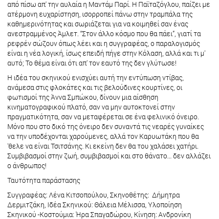
από πίσω απ' την αυλαία η Μαντάμ Παρί. Η Παϊταζόγλου, παίζει με
ατέρμονη ευχαρίστηση, ισορροπεί πάνω στην τραμπάλα της
καθημερινότητας και σωριάζεται για να κοιμηθεί σαν ένας
ανεστραμμένος Άμλετ. “Στον άλλο κόσμο που θα πάει”, γιατί τα
ρεφρέν σώζουν όπως λέει και η συγγραφέας, ο παραλογισμός
είναι η νέα λογική, ίσως επειδή πήγε στην Κόλαση, αλλά και τι μ'
αυτό; Το θέμα είναι ότι απ' τον εαυτό της δεν γλύτωσε!
Η ιδέα του σκηνικού ενισχύει αυτή την εντύπωση ντίβας,
ανάμεσα στις φλοκάτες και τις βελούδινες κουρτίνες, οι
φωτισμοί της Άννα Σμπώκου, δίνουν μια αίσθηση
κινηματογραφικού πλατό, σαν να μην αυτοκτονεί στην
πραγματικότητα, σαν να μεταφέρεται σε ένα φελινικό όνειρο.
Μόνο που στο δικό της όνειρο δεν συναντά τις νεαρές γυναίκες
να την υποδέχονται χαρούμενες, αλλά τον Καρυωτάκη που θα
'θελε να είναι Τσιτσάνης. Κι εκείνη δεν θα του χαλάσει χατήρι.
Συμβιβασμοί στην ζωή, συμβιβασμοί και στο θάνατο... δεν αλλάζει
ο άνθρωπος!
Ταυτότητα παράστασης
Συγγραφέας: Λένα Κιτσοπούλου, Σκηνοθέτης: Δήμητρα
Δερμιτζάκη, Ιδέα Σκηνικού: Θάλεια Μέλισσα, Υλοποίηση
Σκηνικού -Κοστούμια: Ήρα Σπαγαδώρου, Κίνηση: Ανδρονίκη