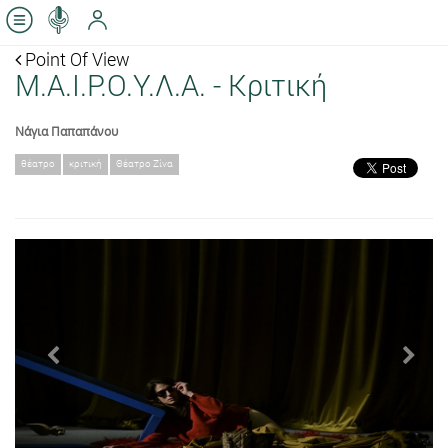
Point Of View
Μ.Α.Ι.Ρ.Ο.Υ.Λ.Α. - Κριτική
Νάγια Παπαπάνου
θέατρο
κριτική
Θέατρο Ζίνα
Previous
Next