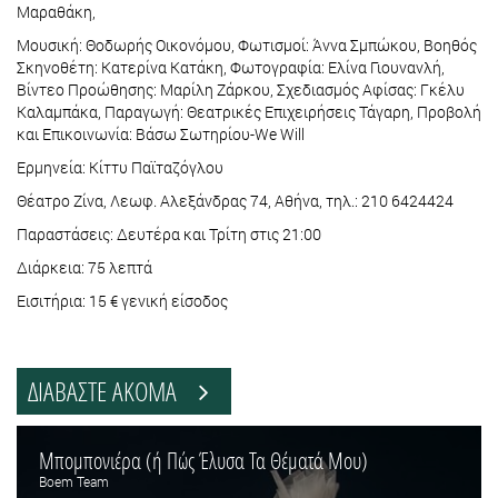
Μαραθάκη,
Μουσική: Θοδωρής Οικονόμου, Φωτισμοί: Άννα Σμπώκου, Βοηθός
Σκηνοθέτη: Κατερίνα Κατάκη, Φωτογραφία: Ελίνα Γιουνανλή,
Βίντεο Προώθησης: Μαρίλη Ζάρκου, Σχεδιασμός Αφίσας: Γκέλυ
Καλαμπάκα, Παραγωγή: Θεατρικές Επιχειρήσεις Τάγαρη, Προβολή
και Επικοινωνία: Βάσω Σωτηρίου-We Will
Ερμηνεία: Κίττυ Παϊταζόγλου
Θέατρο Ζίνα, Λεωφ. Αλεξάνδρας 74, Αθήνα, τηλ.: 210 6424424
Παραστάσεις: Δευτέρα και Τρίτη στις 21:00
Διάρκεια: 75 λεπτά
Εισιτήρια: 15 € γενική είσοδος
ΔΙΑΒΑΣΤΕ ΑΚΟΜΑ
Μπομπονιέρα (ή Πώς Έλυσα Τα Θέματά Μου)
Boem Team