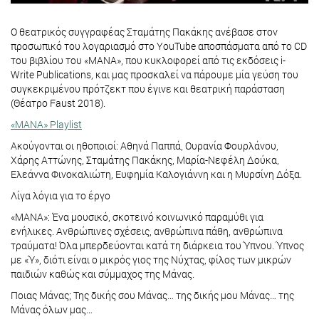
Ο θεατρικός συγγραφέας Σταμάτης Πακάκης ανέβασε στον
προσωπικό του λογαριασμό στο YouTube αποσπάσματα από το CD
του βιβλίου του «ΜΑΝΑ», που κυκλοφορεί από τις εκδόσεις i-
Write Publications, και μας προσκαλεί να πάρουμε μία γεύση του
συγκεκριμένου πρότζεκτ που έγινε και θεατρική παράσταση
(Θέατρο Faust 2018).
«ΜΑΝΑ» Playlist
Ακούγονται οι ηθοποιοί: Αθηνά Παππά, Ουρανία Φουρλάνου,
Χάρης Αττώνης, Σταμάτης Πακάκης, Μαρία-Νεφέλη Δούκα,
Ελεάννα Φινοκαλιώτη, Ευφημία Καλογιάννη και η Μυρσίνη Δόξα.
Λίγα λόγια για το έργο
«ΜΑΝΑ»: Ένα μουσικό, σκοτεινό κοινωνικό παραμύθι για
ενήλικες. Ανθρώπινες σχέσεις, ανθρώπινα πάθη, ανθρώπινα
τραύματα! Όλα μπερδεύονται κατά τη διάρκεια του Ύπνου. Ύπνος
με «Ύ», διότι είναι ο μικρός γιος της Νύχτας, φίλος των μικρών
παιδιών καθώς και σύμμαχος της Μάνας.
Ποιας Μάνας; Της δικής σου Μάνας… της δικής μου Μάνας… της
Μάνας όλων μας…