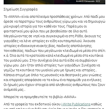
Σημείωση Συγγραφέα
Το «ΜΑΝΑ» είναι αποτέλεσμα προσπάθειας χρόνων. Από παιδί μου
άρεσε να παρατηρώ τους ανθρώπους γύρω μου και να δημιουργώ
μία κρυφή ιστορία για τον καθέναν τους. Παρέα μου οι
φανταστικοί μου φίλοι που με βοηθούσαν σε όλο αυτό.
Μεγαλώνοντας σε νησί και συγκεκριμένα στη Ρόδο, άκουγα τις
γιαγιάδες να λένε ιστορίες εν είδη κουτσομπολιού. Άκουσα
ιστορίες ενδοοικογενειακής βίας, παιδικής αποπλάνησης,
τεκνοθεσίας, παιδιών που μεγάλωναν κλειδωμένα μέσα στο σπίτι
κ.ά. Όλα αυτά τα κρατούσα καλά κλειδωμένα μέσα στα κουτάκια
του μυαλού μου. Στην συνέχεια όλα αυτά είδα να συμβαίνουν
γύρω μου. Δεν ήταν απλά ιστορίες των γιαγιάδων. Συνέχισα να
γεμίζω τα κουτάκια του μυαλού μου με ήρωες και ιστορίες…
Κάποια στιγμή με όπλο τις μουσικές και θεατρικές μου γνώσεις
και επιρροές αποφάσισα να τα κάνω ένα παραμύθι για ενήλικες.
Οι ήρωές μου έχουν στοιχεία από αληθινούς ανθρώπους που ζουν
ανάμεσά μας…
Μπορείτε να προμηθευτείτε το βιβλίο «ΜΑΝΑ»
Από τα γραφεία του εκδοτικού οίκου
i-Write Publications
καθώς
και από επιλεγμένα βιβλιοπωλεία όπως ο Ιανός, η Πρωτοπορία, η