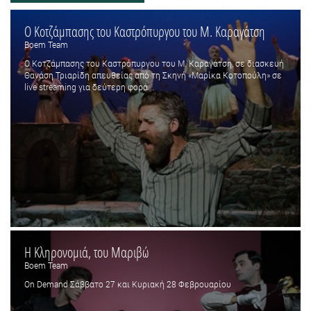
O Κοτζάμπασης του Καστρόπυργου του Μ. Καραγάτση
Boem Team
O Κοτζάμπασης του Καστρόπυργου του Μ. Καραγάτση, σε διασκευή
Θανάση Τριαρίδη απευθείας από τη Σκηνή «Μαρίκα Κοτοπούλη» σε
live streaming για δεύτερη φορά...
Η Κληρονομιά, του Μαριβώ
Boem Team
On Demand Σάββατο 27 και Κυριακή 28 Φεβρουαρίου