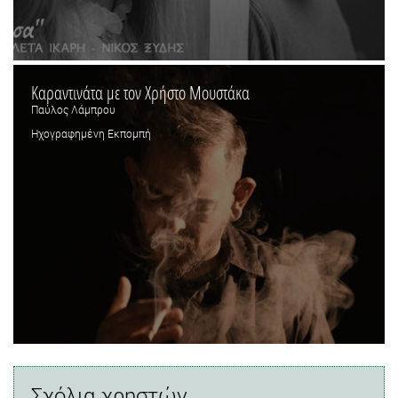
Καραντινάτα με τον Χρήστο Μουστάκα
Παύλος Λάμπρου
Ηχογραφημένη Εκπομπή
Σχόλια χρηστών