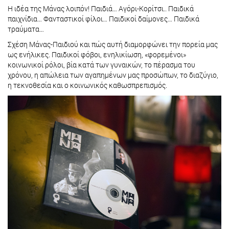
Η ιδέα της Μάνας λοιπόν! Παιδιά… Αγόρι-Κορίτσι.. Παιδικά
παιχνίδια… Φανταστικοί φίλοι… Παιδικοί δαίμονες… Παιδικά
τραύματα…
Σχέση Μάνας-Παιδιού και πώς αυτή διαμορφώνει την πορεία μας
ως ενήλικες. Παιδικοί φόβοι, ενηλικίωση, «φορεμένοι»
κοινωνικοί ρόλοι, βία κατά των γυναικών, το πέρασμα του
χρόνου, η απώλεια των αγαπημένων μας προσώπων, το διαζύγιο,
η τεκνοθεσία και ο κοινωνικός καθωσπρεπισμός.