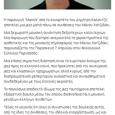
Η παραγωγή "Mano's" από το κουαρτέτο του Δημήτρη Καλαντζή
αποτελεί μια jazz ματιά πάνω σε συνθέσεις του Μάνου Χατζιδάκι.
Μια ξεχωριστή μουσική συνάντηση δεξιοτεχνών καλλιτεχνών.
Μια παραγωγή που διατηρεί ακέραια όλα τα χαρακτηριστικά της
αισθητικής και της μουσικής ατμόσφαιρας του Μάνου Χατζιδάκι,
παρουσιάζεται την Παρασκευή 7 Απριλίου στον Φιλολογικό
Σύλλογο Παρνασσός.
Μια επίσης σημαντική διάσταση είναι το ευρύτερο άνοιγμα της
jazz προς το ελληνικό κοινό, που προκύπτει από την συνεύρεση
jazz και κλασσικών ηχοχρωμάτων, αλλά κυρίως, από την
διαπραγμάτευση ρεπερτορίου ουσιαστικά και συναισθηματικά
συνδεδεμένου με τους έλληνες ακροατές.
Το παγκόσμια αποδεκτό ιδίωμα της jazz ταυτόχρονα αποτελεί
εξαιρετικό δίαυλο μέσω του οποίου διεθνοποιείται η μουσική
μεγάλων ελλήνων συνθετών.
Τέλος το γεγονός ότι όλες οι συνιστώσες της δουλειάς αυτής,
από τις ίδιες τις συνθέσεις, την ιδέα και ενορχήστρωση, ως και