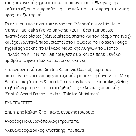
τους μηχανικούς ήχου προσωποποιούνται από Έλληνες την
καθιστά αξιόπιστο πρεσβευτή των πολιτιστικών πραγμάτων μας
προς το εξωτερικό.
Το άλμπουμ που έχει κυκλοφορήσει,"Mano's" a jazz tribute to
Manos Hadjidakis (Verve-Universal) 2011, έχει τιμηθεί ως
πλατινένιος δίσκος (κάτι ιδιαίτερα σπάνιο για τον κόσμο της τζαζ)
και έχει ζωντανά παρουσιαστεί στο Ηρώδειο, το Poisson Rouge
της Νέας Υόρκης, το Μέγαρο Μουσικής Αθηνών, το θέατρο
Παλλάς, το ΚΠΙΣΝ, το Half note jazz club, και σε πολύ μεγάλο
αριθμό από φεστιβάλ και μουσικές σκηνές.
Στο ενεργητικό του Dimitris Kalantzis Quartet, πέρα των
παραπάνω είναι η επίσης επιτυχημένη διασκευή έργων του Μίκη
Θεοδωράκη "modes & moods" music by Mikis Theodorakis, «Χθες
το βράδυ» μια jazz ματιά στο “χθες” της ελληνικής μουσικής,
“Santa’s Secret Dance – A Jazz Tale for Christmas”.
ΣΥΝΤΕΛΕΣΤΕΣ
Δημήτρης Καλαντζής | πιάνο, ενορχηστρώσεις
Ανδρέας Πολυζωγόπουλος | τρομπέτα
Αλέξανδρος-Δράκος Κτιστάκης | τύμπανα