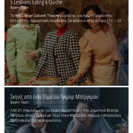
5 Lesbians Eating a Quiche
Boem Team
Το Red Jasper Cabaret Theatre φιλοξενεί για πρώτη φορά στην
Ελλάδα την παράσταση που έκανε 24 sold out στην Κύπρο | 12 – 20
ΜΑΪΟΥ, στις 21:00
Σκηνές από έναν Γάμο του Ίγκμαρ Μπέργκμαν
Boem Team
Από 21 Απριλίου και για λίγες παραστάσεις στο Δημοτικό θέατρο
Πειραιά, σκηνή Ωμέγα με τους Νίκο Ψαρρά και Μαρίνα Ασλάνογλου.
Σκηνοθεσία Έλενα Καρακούλη...