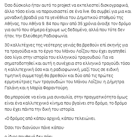
Όσο δύσκολο ήταν αυτό το project να εκτελεστεί δισκογραφικά,
άλλο τόσο είναι να παρουσιαστεί σε ένα live. Θα συμβεί για μια και
μοναδική βραδιά για τα γενέθλια του Δημοτικού σταθμού της
Αθήνας, του Αθήνα 9. 84 που πριν από 35 χρόνια άνοιξε τον δρόμο
για αυτό που σήμερα έχουμε ως δεδομένο, αλλά που τότε δεν
ήταν, την Ελεύθερη Ραδιοφωνία.
30 καλλιτέχνες της νεότερης γενιάς θα βρεθούν επί σκηνής για
τα τραγούδια και το έργο του Μάνου Λοΐζου που έχει αγαπηθεί
όσο λίγοι στην ιστορία του ελληνικού τραγουδιού. Για να
σηματοδοτηθεί και αυτή η συνέχεια στο ελληνικό τραγούδι τόσο
η καλλιτεχνική όσο και η ραδιοφωνική, μαζί τους σε ειδική
τιμητική συμμετοχή θα βρεθούν και δύο από τις πρώτες
ερμηνεύτριες των τραγουδιών του Μάνου Λοΐζου: η Δήμητρα
Γαλάνη και η Μαρία Φαραντούρη.
Θα μπορούσε να είναι μια συναυλία, στην πραγματικότητα όμως
είναι ένα καλλιτεχνικό κίνημα που βγαίνει στο δρόμο, το δρόμο
που έχει πάντα την δική του ιστορία.
«Ο δρόμος από κάπου αρχινά, κάπου τελειώνει.
Όσοι τον διανύουν πάνε κάπου·
ο ίδιος πουθενά δεν πάει.