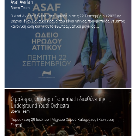
Asaf Avidan
Boem Team
Ο Asaf Avidan έρχεται στο Ηρώδειο στις 22 Σεπτεμβρίου 2022 και
φέρνει έναν μουσικό κόσμο που είναι γήινος, πραγματικός, γεμάτος
κανονική ζωή και γι αυτό εξωπραγματικά μαγικός....
Ο μαέστρος Christoph Eschenbach διευθύνει την
Underground Youth Orchestra
Boem Team
Παρασκευή 29 Ιουλίου | Μέγαρο Χορού Καλαμάτας (Κεντρική
Σκηνή)