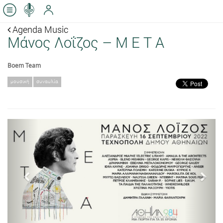
Agenda Music
Μάνος Λοΐζος – Μ Ε Τ Α
Boem Team
μουσική
συναυλία
Previous
Next