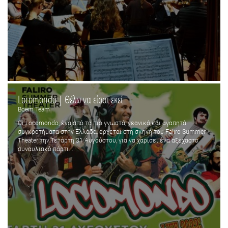
Locomondo | Θέλω να είσαι εκεί
Boem Team
Oι Locomondo, ένα από τα πιο γνωστά, νεανικά και αγαπητά
συγκροτήματα στην Ελλάδα, έρχεται στη σκηνή του Faliro Summer
Theater την Τετάρτη 31 Αυγούστου, για να χαρίσει ένα αξέχαστο
συναυλιακό πάρτι....