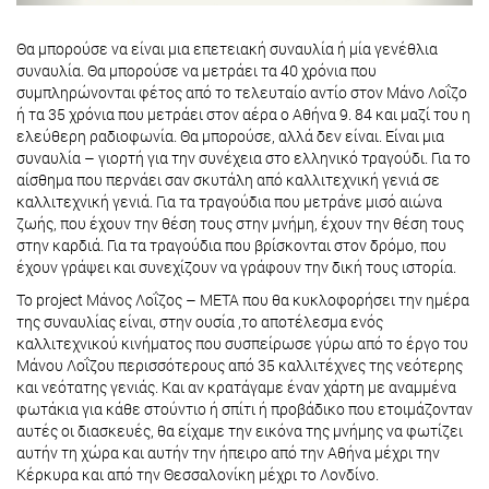
Θα μπορούσε να είναι μια επετειακή συναυλία ή μία γενέθλια
συναυλία. Θα μπορούσε να μετράει τα 40 χρόνια που
συμπληρώνονται φέτος από το τελευταίο αντίο στον Μάνο Λοΐζο
ή τα 35 χρόνια που μετράει στον αέρα ο Αθήνα 9. 84 και μαζί του η
ελεύθερη ραδιοφωνία. Θα μπορούσε, αλλά δεν είναι. Είναι μια
συναυλία – γιορτή για την συνέχεια στο ελληνικό τραγούδι. Για το
αίσθημα που περνάει σαν σκυτάλη από καλλιτεχνική γενιά σε
καλλιτεχνική γενιά. Για τα τραγούδια που μετράνε μισό αιώνα
ζωής, που έχουν την θέση τους στην μνήμη, έχουν την θέση τους
στην καρδιά. Για τα τραγούδια που βρίσκονται στον δρόμο, που
έχουν γράψει και συνεχίζουν να γράφουν την δική τους ιστορία.
Το project Μάνος Λοΐζος – ΜΕΤΑ που θα κυκλοφορήσει την ημέρα
της συναυλίας είναι, στην ουσία ,το αποτέλεσμα ενός
καλλιτεχνικού κινήματος που συσπείρωσε γύρω από το έργο του
Μάνου Λοΐζου περισσότερους από 35 καλλιτέχνες της νεότερης
και νεότατης γενιάς. Και αν κρατάγαμε έναν χάρτη με αναμμένα
φωτάκια για κάθε στούντιο ή σπίτι ή προβάδικο που ετοιμάζονταν
αυτές οι διασκευές, θα είχαμε την εικόνα της μνήμης να φωτίζει
αυτήν τη χώρα και αυτήν την ήπειρο από την Αθήνα μέχρι την
Κέρκυρα και από την Θεσσαλονίκη μέχρι το Λονδίνο.