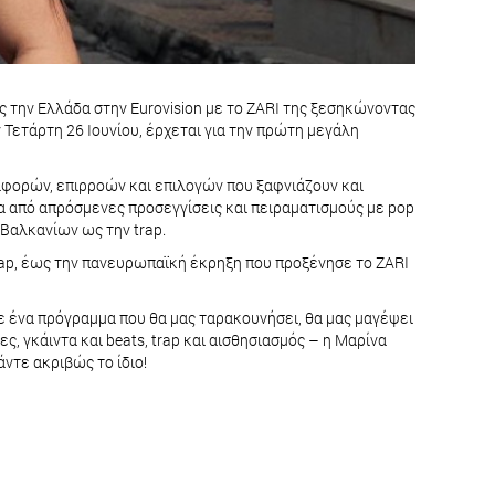
ος την Ελλάδα στην Eurovision με το ΖARI της ξεσηκώνοντας
 Τετάρτη 26 Ιουνίου, έρχεται για την πρώτη μεγάλη
ναφορών, επιρροών και επιλογών που ξαφνιάζουν και
σα από απρόσμενες προσεγγίσεις και πειραματισμούς με pop
 Βαλκανίων ως την trap.
rap, έως την πανευρωπαϊκή έκρηξη που προξένησε το ZΑRI
Mε ένα πρόγραμμα που θα μας ταρακουνήσει, θα μας μαγέψει
ς, γκάιντα και beats, trap και αισθησιασμός – η Μαρίνα
άντε ακριβώς το ίδιο!