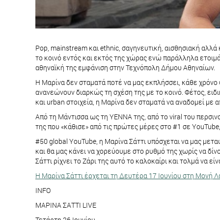
Pop, mainstream και ethnic, σαγηνευτική, αισθησιακή αλλά
το κοινό εντός και εκτός της χώρας ενώ παράλληλα ετοιμάζ
αθηναϊκή της εμφάνιση στην Τεχνόπολη Δήμου Αθηναίων.
Η Μαρίνα δεν σταματά ποτέ να μας εκπλήσσει, κάθε χρόνο 
ανανεώνουν διαρκώς τη σχέση της με το κοινό. Φέτος, ειδ
και urban στοιχεία, η Μαρίνα δεν σταματά να αναδομεί με
Από τη Μάντισσα ως τη YENNA της, από το viral του περσ
της που «κάθισε» από τις πρώτες μέρες στο #1 σε YouTube, 
#50 global YouTube, η Μαρίνα Σάττι υπόσχεται να μας μετα
και θα μας κάνει να χορεύουμε στο ρυθμό της χωρίς να δίνο
Σάττι ρίχνει το Ζάρι της αυτό το καλοκαίρι και τολμά να ε
Η Μαρίνα Σάττι έρχεται τη Δευτέρα 17 Ιουνίου στη Μονή 
INFO
ΜΑΡΙΝΑ ΣΑΤΤΙ LIVE
Τετάρτη 26 Ιουνίου