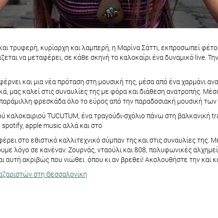
 και τρυφερή, κυρίαρχη και λαμπερή, η Μαρίνα Σάττι, εκπροσωπεί φέτ
εται να μεταφέρει, σε κάθε σκηνή το καλοκαίρι ένα δυναμικό live. Την
φέρνει και μια νέα πρόταση στη μουσική της, μέσα από ένα χαρμάνι α
ικά, μας καλεί στις συναυλίες της με φόρα και διάθεση ανατροπής. Μέ
 απαράμιλλη φρεσκάδα όλο το εύρος από την παραδοσιακή μουσική των
ινού καλοκαιριού TUCUTUM, ένα τραγούδι-σχόλιο πάνω στη βαλκανική t
spotify, apple music αλλά και στο
φέρει στο εθιστικό καλλιτεχνικό σύμπαν της και στις συναυλίες της. 
υμε λόγο σε κανέναν. Ζουρνάς, νταούλι και 808, πολυφωνικές αλχημείε
ίναι αυτή ακριβώς που νιώθει όπου κι αν βρεθεί! Ακολουθήστε την και κ
Λαζαριστών στη Θεσσαλονίκη