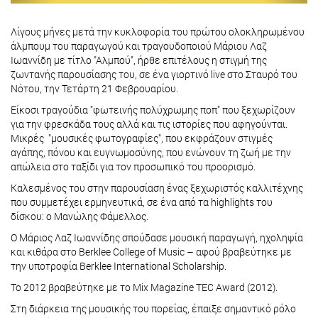
Λίγους μήνες μετά την κυκλοφορία του πρώτου ολοκληρωμένου
άλμπουμ του παραγωγού και τραγουδοποιού Μάριου Λαζ
Ιωαννίδη με τίτλο "Αλμπού", ήρθε επιτέλους η στιγμή της
ζωντανής παρουσίασης του, σε ένα γιορτινό live στο Σταυρό του
Νότου, την Τετάρτη 21 Φεβρουαρίου.
Είκοσι τραγούδια "φωτεινής πολύχρωμης ποπ" που ξεχωρίζουν
για την φρεσκάδα τους αλλά και τις ιστορίες που αφηγούνται.
Μικρές "μουσικές φωτογραφίες", που εκφράζουν στιγμές
αγάπης, πόνου και ευγνωμοσύνης, που ενώνουν τη ζωή με την
απώλεια στο ταξίδι για τον προσωπικό του προορισμό.
Καλεσμένος του στην παρουσίαση ένας ξεχωριστός καλλιτέχνης
που συμμετέχει ερμηνευτικά, σε ένα από τα highlights του
δίσκου: ο Μανώλης Φάμελλος.
Ο Μάριος Λαζ Ιωαννίδης σπούδασε μουσική παραγωγή, ηχοληψία
και κιθάρα στο Berklee College of Music – αφού βραβεύτηκε με
την υποτροφία Berklee International Scholarship.
Το 2012 βραβεύτηκε με το Mix Magazine TEC Award (2012).
Στη διάρκεια της μουσικής του πορείας, έπαιξε σημαντικό ρόλο