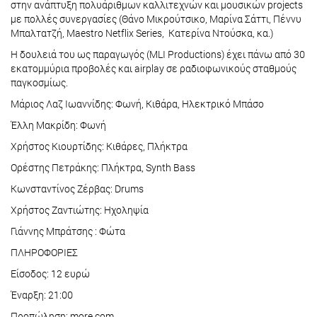
στην ανάπτυξη πολυάριθμων καλλιτεχνών και μουσικών projects
με πολλές συνεργασίες (Θάνο Μικρούτσικο, Μαρίνα Σάττι, Πέννυ
Μπαλτατζή, Maestro Netflix Series, Κατερίνα Ντούσκα, κα.)
Η δουλειά του ως παραγωγός (MLI Productions) έχει πάνω από 30
εκατομμύρια προβολές και airplay σε ραδιοφωνικούς σταθμούς
παγκοσμίως.
Μάριος Λαζ Ιωαννίδης: Φωνή, Κιθάρα, Ηλεκτρικό Μπάσο
Έλλη Μακρίδη: Φωνή
Χρήστος Κιουρτίδης: Κιθάρες, Πλήκτρα
Ορέστης Πετράκης: Πλήκτρα, Synth Bass
Κωνσταντίνος Ζέρβας: Drums
Χρήστος Ζαντιώτης: Ηχοληψία
Γιάννης Μπράτσης : Φώτα
ΠΛΗΡΟΦΟΡΙΕΣ
Είσοδος: 12 ευρώ
Έναρξη: 21:00
Προπώληση: more.com