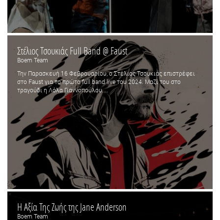
Στέλιος Τσουκιάς Full Band @ Faust
Boem Team
Την Παρασκευή 16 Φεβρουαρίου, ο Στέλιος Τσουκιάς επιστρέφει
στο Faust για το πρώτο full band live του 2024. Μαζί του στο
τραγούδι η Λόλα Γιαννοπούλου....
Η Αξία Της Ζωής της Jane Anderson
Boem Team