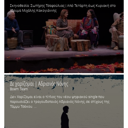
Σκηνοθεσία: Σωτήρης Τσαφούλιας | Από Τετάρτη έως Κυριακή στο
Ίδρυμα Μιχάλης Κακογιάννης
Δε χαρίζομαι | Αδριανός Νόνης
Boem Team
Δεν Χαρίζομαι είναι ο τίτλος του νέου ψηφιακού single που
παρουσιάζει ο τραγουδοποιός Αδριανός Νόνης, σε στίχους της
Τάμμυ Τσέκου. ...