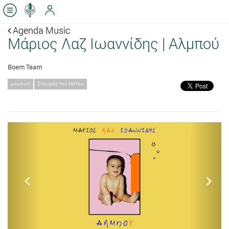
Agenda Music
Mάριος Λαζ Ιωαννίδης | Αλμπού
Boem Team
μουσική
Σταυρός του Νότου
Previous
Next