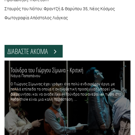
Σταυρός του Νότου: Φραντζή & Θαρύπου 35, Νέος Κόσμος
Φωτογραφία Απόστολος Λιάγκας
ΔΙΑΒΑΣΤΕ ΑΚΟΜΑ
Τούνδρα του Γιώργου Σίμωνα - Κριτική
Νάγια Παπαπάνου
Ο Γιώργος Σίμωνας έχει γράψει ένα πολύ ενδιαφέρον έργο, με
πολλά επίπεδα τα οποία η σκηνοθετική προσέγγιση μπορεί να
διερευνήσει και να αναδείξει. Η Τούνδρα που ανεβαίνει τώρα στο
Rabbithole είναι μια καλή παράσταση. ...