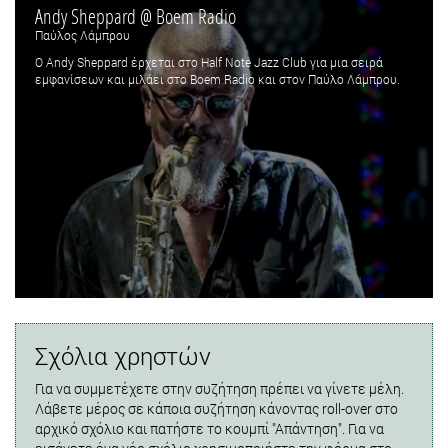
Andy Sheppard @ Boem Radio
Παύλος Λάμπρου
Ο Andy Sheppard έρχεται στο Half Note Jazz Club για μια σειρά
εμφανίσεων και μιλάει στο Boem Radio και στον Παύλο Λάμπρου.
Σχόλια χρηστών
Για να συμμετέχετε στην συζήτηση πρέπει να γίνετε μέλη.
Λάβετε μέρος σε κάποια συζήτηση κάνοντας roll-over στο
αρχικό σχόλιο και πατήστε το κουμπί "Απάντηση". Για να