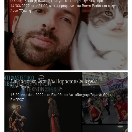
Ο Χόρχε Κάπα (ή αλλιώς Γιώργος Κάκαρης), την Δευτέρα
14/03/2022 στις 21:00, στα μικρόφωνα του Boem Radio και στην
Άννα Τζιώτη.
Αντιφασιστικό Φεστιβάλ Παραστατικών Τεχνών
Boem Team
16-20 Μαρτίου 2022 στο Ελεύθερο Αυτοδιαχειριζόμενο Θέατρο
ΕΜΠΡΟΣ