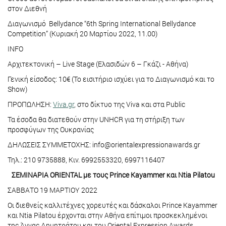
στον Διεθνή
Διαγωνισμό Bellydance “6th Spring International Bellydance
Competition” (Κυριακή 20 Μαρτίου 2022, 11.00)
INFO
Αρχιτεκτονική – Live Stage (Ελασιδών 6 – Γκάζι - Αθήνα)
Γενική είσοδος: 10€ (Το εισιτήριο ισχύει για το Διαγωνισμό και το
Show)
ΠΡΟΠΩΛΗΣΗ:
Viva.gr
, στο δίκτυο της Viva και στα Public
Τα έσοδα θα διατεθούν στην UNHCR για τη στήριξη των
προσφύγων της Ουκρανίας
ΔΗΛΩΣΕΙΣ ΣΥΜΜΕΤΟΧΗΣ: info@orientalexpressionawards.gr
Τηλ.: 210 9735888, Κιν. 6992553320, 6997116407
ΣΕΜΙΝΑΡΙΑ ORIENTAL με τους Prince Kayammer και Ntia Pilatou
ΣΑΒΒΑΤΟ 19 ΜΑΡΤΙΟΥ 2022
Οι διεθνείς καλλιτέχνες χορευτές και δάσκαλοι Prince Kayammer
και Ntia Pilatou έρχονται στην Αθήνα επίτιμοι προσκεκλημένοι
της Άννας Δημητράτου και του Oriental Expression Awards.