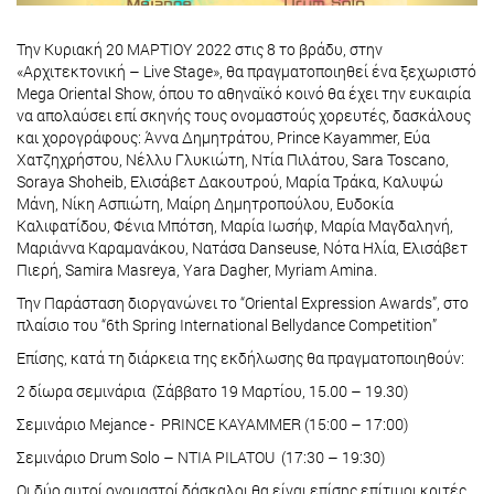
Την Κυριακή 20 ΜΑΡΤΙΟΥ 2022 στις 8 το βράδυ, στην
«Αρχιτεκτονική – Live Stage», θα πραγματοποιηθεί ένα ξεχωριστό
Mega Oriental Show, όπου το αθηναϊκό κοινό θα έχει την ευκαιρία
να απολαύσει επί σκηνής τους ονομαστούς χορευτές, δασκάλους
και χορογράφους: Άννα Δημητράτου, Prince Kayammer, Εύα
Χατζηχρήστου, Nέλλυ Γλυκιώτη, Ντία Πιλάτου, Sara Toscano,
Soraya Shoheib, Ελισάβετ Δακουτρού, Μαρία Τράκα, Καλυψώ
Μάνη, Νίκη Ασπιώτη, Μαίρη Δημητροπούλου, Ευδοκία
Καλιφατίδου, Φένια Μπότση, Μαρία Ιωσήφ, Μαρία Μαγδαληνή,
Μαριάννα Καραμανάκου, Νατάσα Danseuse, Νότα Ηλία, Ελισάβετ
Πιερή, Samira Masreya, Yara Dagher, Myriam Amina.
Την Παράσταση διοργανώνει το “Oriental Expression Awards”, στο
πλαίσιο του “6th Spring International Bellydance Competition”
Επίσης, κατά τη διάρκεια της εκδήλωσης θα πραγματοποιηθούν:
2 δίωρα σεμινάρια (Σάββατο 19 Μαρτίου, 15.00 – 19.30)
Σεμινάριo Mejance - PRINCE KAYAMMER (15:00 – 17:00)
Σεμινάριο Drum Solo – NTIA PILATOU (17:30 – 19:30)
Οι δύο αυτοί ονομαστοί δάσκαλοι θα είναι επίσης επίτιμοι κριτές