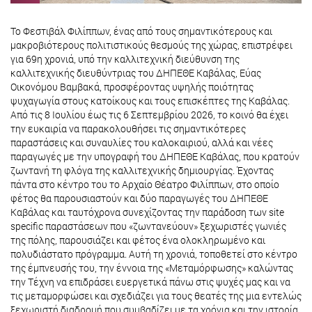
Το Φεστιβάλ Φιλίππων, ένας από τους σημαντικότερους και
μακροβιότερους πολιτιστικούς θεσμούς της χώρας, επιστρέφει
για 69η χρονιά, υπό την καλλιτεχνική διεύθυνση της
καλλιτεχνικής διευθύντριας του ΔΗΠΕΘΕ Καβάλας, Εύας
Οικονόμου Βαμβακά, προσφέροντας υψηλής ποιότητας
ψυχαγωγία στους κατοίκους και τους επισκέπτες της Καβάλας.
Από τις 8 Ιουλίου έως τις 6 Σεπτεμβρίου 2026, το κοινό θα έχει
την ευκαιρία να παρακολουθήσει τις σημαντικότερες
παραστάσεις και συναυλίες του καλοκαιριού, αλλά και νέες
παραγωγές με την υπογραφή του ΔΗΠΕΘΕ Καβάλας, που κρατούν
ζωντανή τη φλόγα της καλλιτεχνικής δημιουργίας. Έχοντας
πάντα στο κέντρο του το Αρχαίο Θέατρο Φιλίππων, στο οποίο
φέτος θα παρουσιαστούν και δύο παραγωγές του ΔΗΠΕΘΕ
Καβάλας και ταυτόχρονα συνεχίζοντας την παράδοση των site
specific παραστάσεων που «ζωντανεύουν» ξεχωριστές γωνιές
της πόλης, παρουσιάζει και φέτος ένα ολοκληρωμένο και
πολυδιάστατο πρόγραμμα. Αυτή τη χρονιά, τοποθετεί στο κέντρο
της έμπνευσής του, την έννοια της «Μεταμόρφωσης» καλώντας
την Τέχνη να επιδράσει ευεργετικά πάνω στις ψυχές μας και να
τις μεταμορφώσει και σχεδιάζει για τους θεατές της μια εντελώς
ξεχωριστή διαδρομή που συμβαδίζει με τα χρόνια και την ιστορία