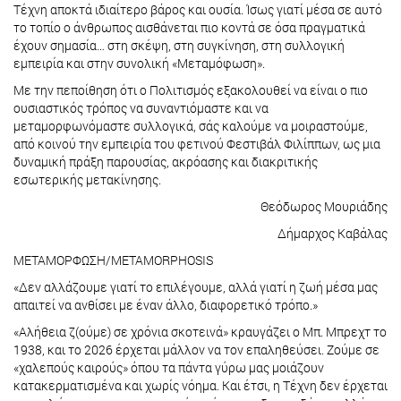
Τέχνη αποκτά ιδιαίτερο βάρος και ουσία. Ίσως γιατί μέσα σε αυτό
το τοπίο ο άνθρωπος αισθάνεται πιο κοντά σε όσα πραγματικά
έχουν σημασία… στη σκέψη, στη συγκίνηση, στη συλλογική
εμπειρία και στην συνολική «Μεταμόφωση».
Με την πεποίθηση ότι ο Πολιτισμός εξακολουθεί να είναι ο πιο
ουσιαστικός τρόπος να συναντιόμαστε και να
μεταμορφωνόμαστε συλλογικά, σάς καλούμε να μοιραστούμε,
από κοινού την εμπειρία του φετινού Φεστιβάλ Φιλίππων, ως μια
δυναμική πράξη παρουσίας, ακρόασης και διακριτικής
εσωτερικής μετακίνησης.
Θεόδωρος Μουριάδης
Δήμαρχος Καβάλας
ΜΕΤΑΜΟΡΦΩΣΗ/METAMORPHOSIS
«Δεν αλλάζουμε γιατί το επιλέγουμε, αλλά γιατί η ζωή μέσα μας
απαιτεί να ανθίσει με έναν άλλο, διαφορετικό τρόπο.»
«Αλήθεια ζ(ούμε) σε χρόνια σκοτεινά» κραυγάζει ο Μπ. Μπρεχτ το
1938, και το 2026 έρχεται μάλλον να τον επαληθεύσει. Ζούμε σε
«χαλεπούς καιρούς» όπου τα πάντα γύρω μας μοιάζουν
κατακερματισμένα και χωρίς νόημα. Και έτσι, η Τέχνη δεν έρχεται