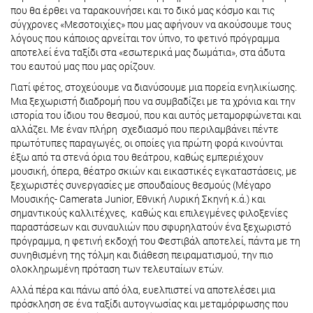
που θα έρθει να ταρακουνήσει και το δικό μας κόσμο και τις
σύγχρονες «Μεσοτοιχίες» που μας αφήνουν να ακούσουμε τους
λόγους που κάποιος αρνείται τον ύπνο, το φετινό πρόγραμμα
αποτελεί ένα ταξίδι στα «εσωτερικά μας δωμάτια», στα άδυτα
του εαυτού μας που μας ορίζουν.
Γιατί φέτος, στοχεύουμε να διανύσουμε μια πορεία ενηλικίωσης.
Μια ξεχωριστή διαδρομή που να συμβαδίζει με τα χρόνια και την
ιστορία του ίδιου του θεσμού, που και αυτός μεταμορφώνεται και
αλλάζει. Με έναν πλήρη σχεδιασμό που περιλαμβάνει πέντε
πρωτότυπες παραγωγές, οι οποίες για πρώτη φορά κινούνται
έξω από τα στενά όρια του θεάτρου, καθώς εμπεριέχουν
μουσική, όπερα, θέατρο σκιών και εικαστικές εγκαταστάσεις, με
ξεχωριστές συνεργασίες με σπουδαίους θεσμούς (Μέγαρο
Μουσικής- Camerata Junior, Εθνική Λυρική Σκηνή κ.ά.) και
σημαντικούς καλλιτέχνες, καθώς και επιλεγμένες φιλοξενίες
παραστάσεων και συναυλιών που σφυρηλατούν ένα ξεχωριστό
πρόγραμμα, η φετινή εκδοχή του Φεστιβάλ αποτελεί, πάντα με τη
συνηθισμένη της τόλμη και διάθεση πειραματισμού, την πιο
ολοκληρωμένη πρόταση των τελευταίων ετών.
Αλλά πέρα και πάνω από όλα, ευελπιστεί να αποτελέσει μια
πρόσκληση σε ένα ταξίδι αυτογνωσίας και μεταμόρφωσης που