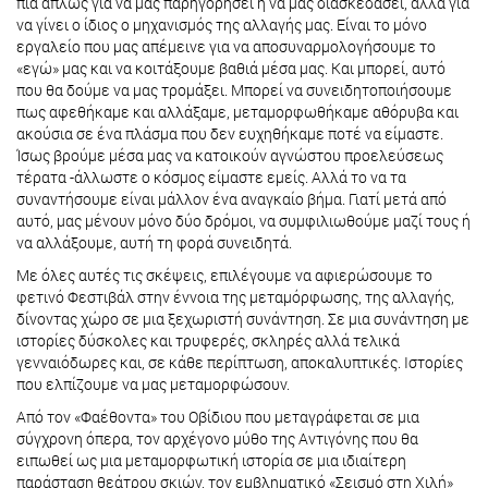
πια απλώς για να μας παρηγορήσει ή να μας διασκεδάσει, αλλά για
να γίνει ο ίδιος ο μηχανισμός της αλλαγής μας. Είναι το μόνο
εργαλείο που μας απέμεινε για να αποσυναρμολογήσουμε το
«εγώ» μας και να κοιτάξουμε βαθιά μέσα μας. Και μπορεί, αυτό
που θα δούμε να μας τρομάξει. Μπορεί να συνειδητοποιήσουμε
πως αφεθήκαμε και αλλάξαμε, μεταμορφωθήκαμε αθόρυβα και
ακούσια σε ένα πλάσμα που δεν ευχηθήκαμε ποτέ να είμαστε.
Ίσως βρούμε μέσα μας να κατοικούν αγνώστου προελεύσεως
τέρατα -άλλωστε ο κόσμος είμαστε εμείς. Αλλά το να τα
συναντήσουμε είναι μάλλον ένα αναγκαίο βήμα. Γιατί μετά από
αυτό, μας μένουν μόνο δύο δρόμοι, να συμφιλιωθούμε μαζί τους ή
να αλλάξουμε, αυτή τη φορά συνειδητά.
Με όλες αυτές τις σκέψεις, επιλέγουμε να αφιερώσουμε το
φετινό Φεστιβάλ στην έννοια της μεταμόρφωσης, της αλλαγής,
δίνοντας χώρο σε μια ξεχωριστή συνάντηση. Σε μια συνάντηση με
ιστορίες δύσκολες και τρυφερές, σκληρές αλλά τελικά
γενναιόδωρες και, σε κάθε περίπτωση, αποκαλυπτικές. Ιστορίες
που ελπίζουμε να μας μεταμορφώσουν.
Από τον «Φαέθοντα» του Οβίδιου που μεταγράφεται σε μια
σύγχρονη όπερα, τον αρχέγονο μύθο της Αντιγόνης που θα
ειπωθεί ως μια μεταμορφωτική ιστορία σε μια ιδιαίτερη
παράσταση θεάτρου σκιών, τον εμβληματικό «Σεισμό στη Χιλή»