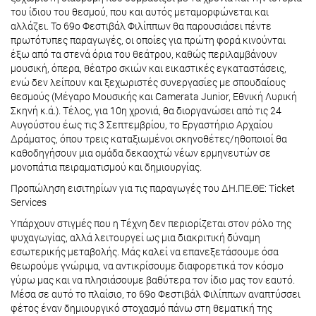
του ίδιου του θεσμού, που και αυτός μεταμορφώνεται και
αλλάζει. Το 69ο Φεστιβάλ Φιλίππων θα παρουσιάσει πέντε
πρωτότυπες παραγωγές, οι οποίες για πρώτη φορά κινούνται
έξω από τα στενά όρια του θεάτρου, καθώς περιλαμβάνουν
μουσική, όπερα, θέατρο σκιών και εικαστικές εγκαταστάσεις,
ενώ δεν λείπουν και ξεχωριστές συνεργασίες με σπουδαίους
θεσμούς (Μέγαρο Μουσικής και Camerata Junior, Εθνική Λυρική
Σκηνή κ.ά.). Τέλος, για 10η χρονιά, θα διοργανώσει από τις 24
Αυγούστου έως τις 3 Σεπτεμβρίου, το Εργαστήριο Αρχαίου
Δράματος, όπου τρεις καταξιωμένοι σκηνοθέτες/ηθοποιοί θα
καθοδηγήσουν μια ομάδα δεκαοχτώ νέων ερμηνευτών σε
μονοπάτια πειραματισμού και δημιουργίας.
Προπώληση εισιτηρίων για τις παραγωγές του ΔΗ.ΠΕ.ΘΕ: Ticket
Services
Υπάρχουν στιγμές που η Τέχνη δεν περιορίζεται στον ρόλο της
ψυχαγωγίας, αλλά λειτουργεί ως μια διακριτική δύναμη
εσωτερικής μεταβολής. Μάς καλεί να επανεξετάσουμε όσα
θεωρούμε γνώριμα, να αντικρίσουμε διαφορετικά τον κόσμο
γύρω μας και να πλησιάσουμε βαθύτερα τον ίδιο μας τον εαυτό.
Μέσα σε αυτό το πλαίσιο, το 69ο Φεστιβάλ Φιλίππων αναπτύσσει
φέτος έναν δημιουργικό στοχασμό πάνω στη θεματική της