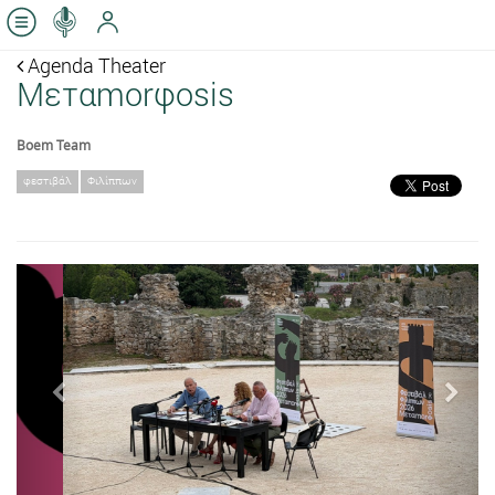
Agenda Theater
Μεταmorφosis
Boem Team
φεστιβάλ
Φιλίππων
Previous
Next