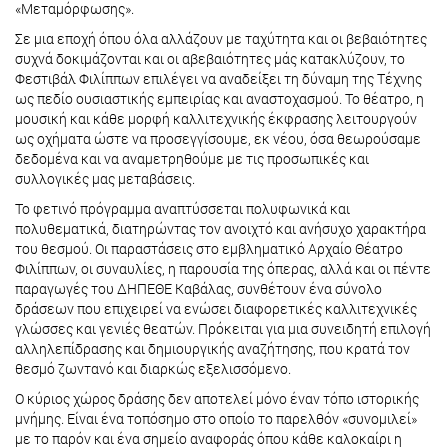
«Μεταμόρφωσης».
Σε μια εποχή όπου όλα αλλάζουν με ταχύτητα και οι βεβαιότητες
συχνά δοκιμάζονται και οι αβεβαιότητες μάς κατακλύζουν, το
Φεστιβάλ Φιλίππων επιλέγει να αναδείξει τη δύναμη της Τέχνης
ως πεδίο ουσιαστικής εμπειρίας και αναστοχασμού. Το θέατρο, η
μουσική και κάθε μορφή καλλιτεχνικής έκφρασης λειτουργούν
ως οχήματα ώστε να προσεγγίσουμε, εκ νέου, όσα θεωρούσαμε
δεδομένα και να αναμετρηθούμε με τις προσωπικές και
συλλογικές μας μεταβάσεις.
Το φετινό πρόγραμμα αναπτύσσεται πολυφωνικά και
πολυθεματικά, διατηρώντας τον ανοιχτό και ανήσυχο χαρακτήρα
του θεσμού. Οι παραστάσεις στο εμβληματικό Αρχαίο Θέατρο
Φιλίππων, οι συναυλίες, η παρουσία της όπερας, αλλά και οι πέντε
παραγωγές του ΔΗΠΕΘΕ Καβάλας, συνθέτουν ένα σύνολο
δράσεων που επιχειρεί να ενώσει διαφορετικές καλλιτεχνικές
γλώσσες και γενιές θεατών. Πρόκειται για μια συνειδητή επιλογή
αλληλεπίδρασης και δημιουργικής αναζήτησης, που κρατά τον
θεσμό ζωντανό και διαρκώς εξελισσόμενο.
Ο κύριος χώρος δράσης δεν αποτελεί μόνο έναν τόπο ιστορικής
μνήμης. Είναι ένα τοπόσημο στο οποίο το παρελθόν «συνομιλεί»
με το παρόν και ένα σημείο αναφοράς όπου κάθε καλοκαίρι η