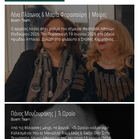
Λένα Πλάτωνος & Μαρία Φαραντούρη | Μοίρες
Boem Team
Ο αρχαίος λόγος στον ρυθμό του σήμερα. Φεστιβάλ Αθηνών
Επιδαύρου 2026. Την Παρασκευή 19 Ιουνίου 2026 στο Ωδείο
Ηρώδου Αττικού. Σολίστ στο φλάουτο ο Στάθης Καραπάνος....
Πάνος Μουζουράκης | Τι Ωραίο
Boem Team
Από τις θάλασσες μέχρι τα βουνά… «Τι Ωραίο» καλοκαίρι!
Καλεσμένοι του οι Μανώλης Φάμελλος & Gadjo Dilo! Στην
Τεχνόπολη Δήμου Αθηναίων την Δευτέρα 15 Ιουνίου 2026....